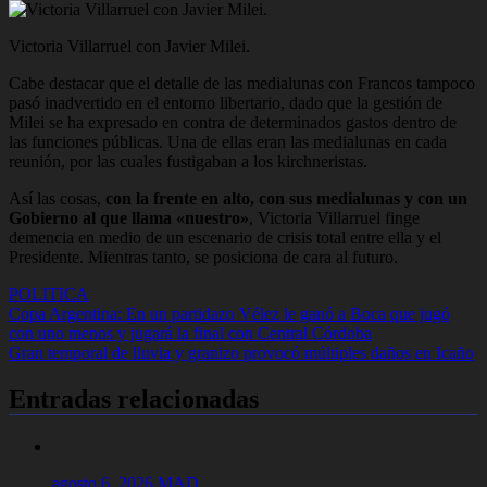
Victoria Villarruel con Javier Milei.
Cabe destacar que el detalle de las medialunas con Francos tampoco
pasó inadvertido en el entorno libertario, dado que la gestión de
Milei se ha expresado en contra de determinados gastos dentro de
las funciones públicas. Una de ellas eran las medialunas en cada
reunión, por las cuales fustigaban a los kirchneristas.
Así las cosas,
con la frente en alto, con sus medialunas y con un
Gobierno al que llama «nuestro»
, Victoria Villarruel finge
demencia en medio de un escenario de crisis total entre ella y el
Presidente. Mientras tanto, se posiciona de cara al futuro.
POLITICA
Navegación
Copa Argentina: En un partidazo Vélez le ganó a Boca que jugó
con uno menos y jugará la final con Central Córdoba
de
Gran temporal de lluvia y granizo provocó múltiples daños en Icaño
entradas
Entradas relacionadas
agosto 6, 2026
MAD