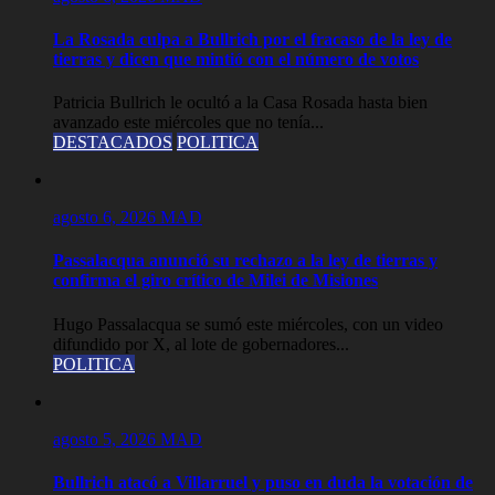
La Rosada culpa a Bullrich por el fracaso de la ley de
tierras y dicen que mintió con el número de votos
Patricia Bullrich le ocultó a la Casa Rosada hasta bien
avanzado este miércoles que no tenía...
DESTACADOS
POLITICA
agosto 6, 2026
MAD
Passalacqua anunció su rechazo a la ley de tierras y
confirma el giro crítico de Milei de Misiones
Hugo Passalacqua se sumó este miércoles, con un video
difundido por X, al lote de gobernadores...
POLITICA
agosto 5, 2026
MAD
Bullrich atacó a Villarruel y puso en duda la votación de