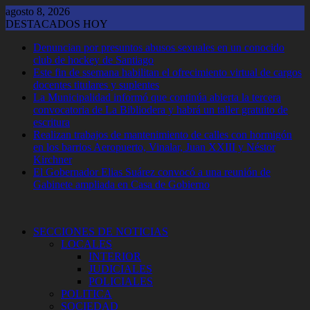
Saltar
agosto 8, 2026
al
DESTACADOS HOY
contenido
Denuncian por presuntos abusos sexuales en un conocido
club de hockey de Santiago
Este fin de ssemana habilitan el ofrecimiento virtual de cargos
docentes titulares y suplentes
La Municipalidad informó que continúa abierta la tercera
convocatoria de La Bibliodera y habrá un taller gratuito de
escritura
Realizan trabajos de mantenimiento de calles con hormigón
en los barrios Aeropuerto, Vinalar, Juan XXIII y Néstor
Kirchner
El Gobernador Elias Suárez convocó a una reunión de
Gabinete ampliada en Casa de Gobierno
SECCIONES DE NOTICIAS
LOCALES
INTERIOR
JUDICIALES
POLICIALES
POLITICA
SOCIEDAD