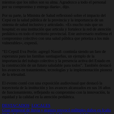
mientras que los niños son su alma. Agradezco a todo el personal
por su compromiso y entrega diaria», dijo.
Por su parte, la Ministra de Salud reflexionó sobre el impacto del
Cepsi en la salud pública de la provincia y la importancia de un
sistema de salud inclusivo y articulado. «Es mucho más que un
hospital; es una institución que articula y fortalece la red de atención
pediátrica en todo el territorio provincial. Este aniversario reafirma el
compromiso colectivo con una salud pública que prioriza a los más
vulnerables», expresó.
“El CepsiI Eva Perón -agregó Nassif- continúa siendo un faro de
esperanza para las familias santiagueñas, un ejemplo de la
importancia del trabajo colectivo y la presencia activa del Estado en
la construcción de un futuro saludable para todos”. También destacó
los avances en tratamientos, tecnologías y la implementación pionera
de la telesalud.
El evento contó con una exposición audiovisual que destacó la
trayectoria de la institución y los avances alcanzados en sus 16 años
de funcionamiento, reflejando su compromiso con la innovación, la
equidad y la calidad en la atención pediátrica.
DESTACADOS
,
LOCALES
Navegación
Gran temporal de lluvia y granizo provocó múltiples daños en Icaño