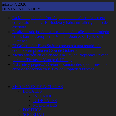
Saltar
agosto 7, 2026
al
DESTACADOS HOY
contenido
La Municipalidad informó que continúa abierta la tercera
convocatoria de La Bibliodera y habrá un taller gratuito de
escritura
Realizan trabajos de mantenimiento de calles con hormigón
en los barrios Aeropuerto, Vinalar, Juan XXIII y Néstor
Kirchner
El Gobernador Elias Suárez convocó a una reunión de
Gabinete ampliada en Casa de Gobierno
Media sanción en el Senado a la Ley de Propiedad Privada,
pero sin Tierras ni Manejo del Fuego
"El corte y pegue...": Gerardo Zamora destapó un insólito
error de redacción en la Ley de Propiedad Privada
SECCIONES DE NOTICIAS
LOCALES
INTERIOR
JUDICIALES
POLICIALES
POLITICA
SOCIEDAD