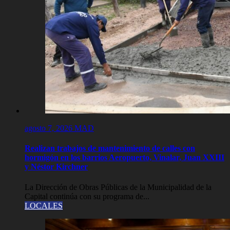
agosto 7, 2026
MAD
Realizan trabajos de mantenimiento de calles con
hormigón en los barrios Aeropuerto, Vinalar, Juan XXIII
y Néstor Kirchner
La Dirección de Obras Públicas de la Municipalidad de la
Capital continúa con su programa de...
LOCALES