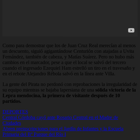
Como para demostrar que los de Juan Cruz Real merecían al menos
un descuento, siguió agigantándose Centurión con atajadas a Uvita
Fernández, también de cabeza, y Matías Suárez. Pero no hubo más
cambios en el marcador, pese a que el local se salvó del tercero
cuando el ingresado Ezequiel Ham estrelló un tiro en el travesaño y
en el rebote Alejandro Rébola salvó en la línea ante Villa.
La gente del Pirata no perdonó con reprobaciones la irregularidad de
su equipo mientras se bajaba lapersiana de una
sólida victoria de la
Lepra mendocina, la primera de visitante después de 10
partidos.
DEPORTES
Navegación
Central Córdoba cayó ante Rosario Central en el Madre de
Ciudades
de
Abren preinscripciones para el Jardín de Infantes y la Escuela
entradas
Primaria del Bº Parque del Río I