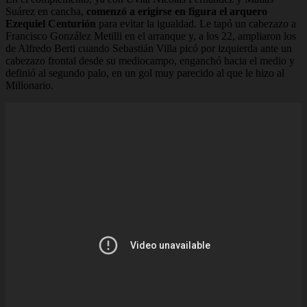
Suárez en cancha,
comenzó a erigirse en figura el arquero
Ezequiel Centurión
para evitar la igualdad. Le tapó un cabezazo a
Francisco González Metilli en el arranque y, a los 22, ampliaron los
de Alfredo Berti cuando Sebastián Villa picó por izquierda ante un
cabezazo frontal desde su mediocampo, enganchó hacia el medio y
definió al segundo palo, en un gol muy parecido al que le hizo al
Millonario.