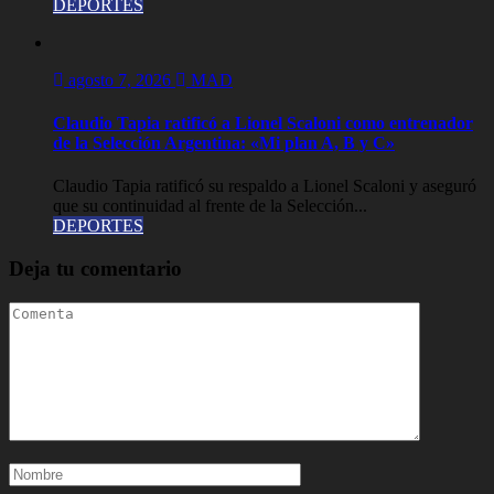
DEPORTES
agosto 7, 2026
MAD
Claudio Tapia ratificó a Lionel Scaloni como entrenador
de la Selección Argentina: «Mi plan A, B y C»
Claudio Tapia ratificó su respaldo a Lionel Scaloni y aseguró
que su continuidad al frente de la Selección...
DEPORTES
Deja tu comentario