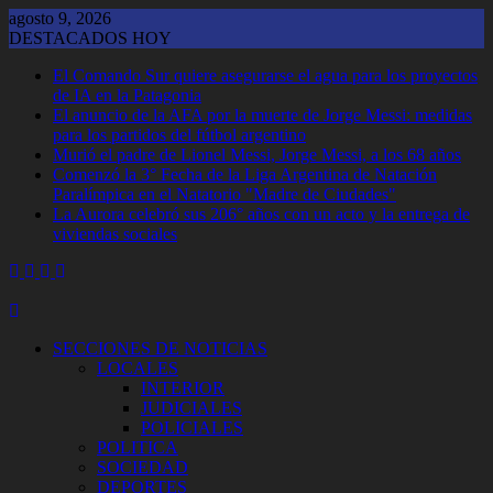
Saltar
agosto 9, 2026
al
DESTACADOS HOY
contenido
El Comando Sur quiere asegurarse el agua para los proyectos
de IA en la Patagonia
El anuncio de la AFA por la muerte de Jorge Messi: medidas
para los partidos del fútbol argentino
Murió el padre de Lionel Messi, Jorge Messi, a los 68 años
Comenzó la 3° Fecha de la Liga Argentina de Natación
Paralímpica en el Natatorio "Madre de Ciudades"
La Aurora celebró sus 206° años con un acto y la entrega de
viviendas sociales
SECCIONES DE NOTICIAS
LOCALES
INTERIOR
JUDICIALES
POLICIALES
POLITICA
SOCIEDAD
DEPORTES