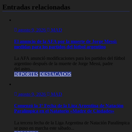
Entradas relacionadas
agosto 9, 2026
MAD
El anuncio de la AFA por la muerte de Jorge Messi:
medidas para los partidos del fútbol argentino
La AFA anunció modificaciones para los partidos del fútbol
argentino después de la muerte de Jorge Messi, padre
del astro...
DEPORTES
DESTACADOS
agosto 9, 2026
MAD
Comenzó la 3° Fecha de la Liga Argentina de Natación
Paralímpica en el Natatorio «Madre de Ciudades»
La tercera fecha de la Liga Argentina de Natación Paralímpica
se puso en marcha este sábado...