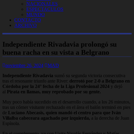
NACIONALES
ESPECTACULOS
MUNDO
CONTACTO
ARCHIVO
Independiente Rivadavia prolongó su
buena racha en su vista a Belgrano
noviembre 26, 2024
MAD
Independiente Rivadavia
sumó su segunda victoria consecutiva
tras el resonante triunfo ante River:
derrotó por 2-0 a Belgrano en
Córdoba por la 24° fecha de la Liga Profesional 2024
y dejó
al
Pirata en llamas, muy reprobado por su gente.
Muy poco había sucedido en el desarrollo cuando, a los 26 minutos,
tras un córner visitante rechazado en el área el balón terminó en pies
de
Luciano Abecasis, quien mandó el centro para que Iván
Villalba cabeceara agachado por izquierda,
a la derecha de Juan
Espínola.
En el complemento, ya con Uvita Nicolás Fernández y Matías