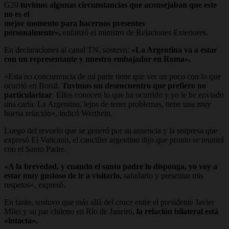
G20
tuvimos algunas circunstancias que aconsejaban que este
no es el
mejor momento para hacernos presentes
personalmente»,
enfatizó el ministro de Relaciones Exteriores.
En declaraciones al canal TN, sostuvo:
«La Argentina va a estar
con un representante y nuestro embajador en Roma».
«Esta no concurrencia de mi parte tiene que ver un poco con lo que
ocurrió en Brasil.
Tuvimos un desencuentro que prefiero no
particularizar
. Ellos conocen lo que ha ocurrido y yo le he enviado
una carta. La Argentina, lejos de tener problemas, tiene una muy
buena relación», indicó Werthein.
Luego del revuelo que se generó por su ausencia y la sorpresa que
expresó El Vaticano, el canciller argentino dijo que pronto se reunirá
con el Santo Padre.
«A la brevedad, y cuando el santo padre lo disponga, yo voy a
estar muy gustoso de ir a visitarlo,
saludarlo y presentar mis
respetos», expresó.
En tanto, sostuvo que más allá del cruce entre el presidente Javier
Milei y su par chileno en Río de Janeiro,
la relación bilateral está
«intacta».