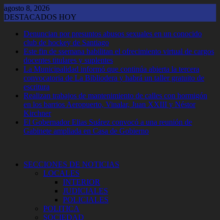
Saltar
agosto 8, 2026
al
DESTACADOS HOY
contenido
Denuncian por presuntos abusos sexuales en un conocido
club de hockey de Santiago
Este fin de ssemana habilitan el ofrecimiento virtual de cargos
docentes titulares y suplentes
La Municipalidad informó que continúa abierta la tercera
convocatoria de La Bibliodera y habrá un taller gratuito de
escritura
Realizan trabajos de mantenimiento de calles con hormigón
en los barrios Aeropuerto, Vinalar, Juan XXIII y Néstor
Kirchner
El Gobernador Elias Suárez convocó a una reunión de
Gabinete ampliada en Casa de Gobierno
SECCIONES DE NOTICIAS
LOCALES
INTERIOR
JUDICIALES
POLICIALES
POLITICA
SOCIEDAD