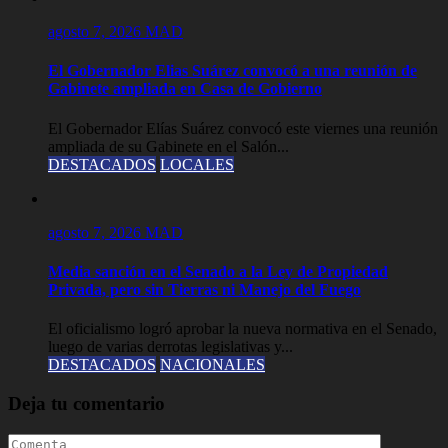
agosto 7, 2026
MAD
El Gobernador Elias Suárez convocó a una reunión de
Gabinete ampliada en Casa de Gobierno
El Gobernador Elías Suárez convocó este viernes una reunión
ampliada de su Gabinete en el Salón...
DESTACADOS
LOCALES
agosto 7, 2026
MAD
Media sanción en el Senado a la Ley de Propiedad
Privada, pero sin Tierras ni Manejo del Fuego
El oficialismo logró aprobar la nueva normativa en el Senado,
luego de varias derrotas legislativas y...
DESTACADOS
NACIONALES
Deja tu comentario