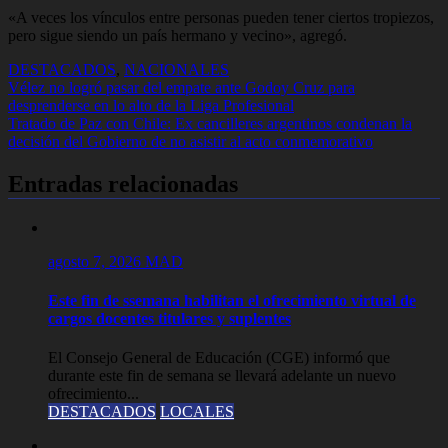
«A veces los vínculos entre personas pueden tener ciertos tropiezos,
pero sigue siendo un país hermano y vecino», agregó.
DESTACADOS
,
NACIONALES
Navegación
Vélez no logró pasar del empate ante Godoy Cruz para
desprenderse en lo alto de la Liga Profesional
de
Tratado de Paz con Chile: Ex cancilleres argentinos condenan la
entradas
decisión del Gobierno de no asistir al acto conmemorativo
Entradas relacionadas
agosto 7, 2026
MAD
Este fin de ssemana habilitan el ofrecimiento virtual de
cargos docentes titulares y suplentes
El Consejo General de Educación (CGE) informó que
durante este fin de semana se llevará adelante un nuevo
ofrecimiento...
DESTACADOS
LOCALES