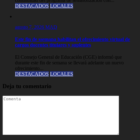
continuidad del programa de semaforización con...
DESTACADOS
LOCALES
agosto 7, 2026
MAD
Este fin de ssemana habilitan el ofrecimiento virtual de
cargos docentes titulares y suplentes
El Consejo General de Educación (CGE) informó que
durante este fin de semana se llevará adelante un nuevo
ofrecimiento...
DESTACADOS
LOCALES
Deja tu comentario