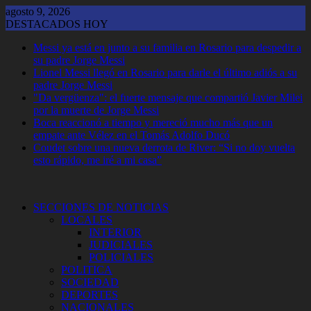
Saltar
agosto 9, 2026
al
DESTACADOS HOY
contenido
Messi ya está en junto a su familia en Rosario para despedir a
su padre Jorge Messi
Lionel Messi llegó en Rosario para darle el último adiós a su
padre Jorge Messi
"Da vergüenza": el fuerte mensaje que compartió Javier Milei
por la muerte de Jorge Messi
Boca reaccionó a tiempo y mereció mucho más que un
empate ante Vélez en el Tomás Adolfo Ducó
Coudet sobre una nueva derrota de River: “Si no doy vuelta
esto rápido, me iré a mi casa”
SECCIONES DE NOTICIAS
LOCALES
INTERIOR
JUDICIALES
POLICIALES
POLITICA
SOCIEDAD
DEPORTES
NACIONALES