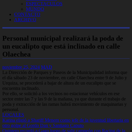
ESPECTACULOS
MUNDO
CONTACTO
ARCHIVO
Personal municipal realizará la poda de
un eucalipto que está inclinado en calle
Olaechea
noviembre 25, 2024
MAD
La Dirección de Parques y Paseos de la Municipalidad informa que
el día sábado 23 de noviembre, en calle Olaechea entre 9 de Julio y
Urquiza, se procederá a bajar de altura de un eucalipto que se
encuentra inclinado.
Por ello, se solicitó a los vecinos no estacionar vehículos en ese
sector entre las 7 y las 9 de la mañana, ya que durante el trabajo de
poda y extracción de las ramas habrá movimiento de maquinarias y
personal.
LOCALES
Navegación
Karina eligió a Shariff Menem como jefe de la juventud libertaria en
otro golpe al Gordo Dan y Santiago Caputo
de
Quintero recordó a Gago luego de salir campeón con Racing de la