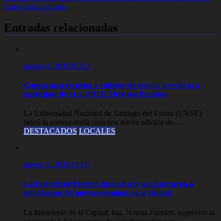
entradas
Copa Sudamericana
Entradas relacionadas
agosto 9, 2026
MAD
Convocan a escuelas y colegios de toda la provincia a
participar de «La UNSE Abre sus Puertas»
La Universidad Nacional de Santiago del Estero (UNSE)
lanzó la convocatoria para una nueva edición de...
DESTACADOS
LOCALES
agosto 9, 2026
MAD
La Intendente Fuentes destacó que se alcanzaron a
semaforizar 65 nuevas esquinas en la ciudad
La Intendente de la Capital, Ing. Norma Fuentes, supervisó la