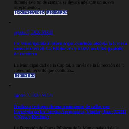
durante este fin de semana se llevará adelante un nuevo
ofrecimiento...
DESTACADOS
LOCALES
agosto 7, 2026
MAD
La Municipalidad informó que continúa abierta la tercera
convocatoria de La Bibliodera y habrá un taller gratuito
de escritura
La Municipalidad de la Capital, a través de la Dirección de la
Juventud, recordó que continúa...
LOCALES
agosto 7, 2026
MAD
Realizan trabajos de mantenimiento de calles con
hormigón en los barrios Aeropuerto, Vinalar, Juan XXIII
y Néstor Kirchner
La Dirección de Obras Públicas de la Municipalidad de la