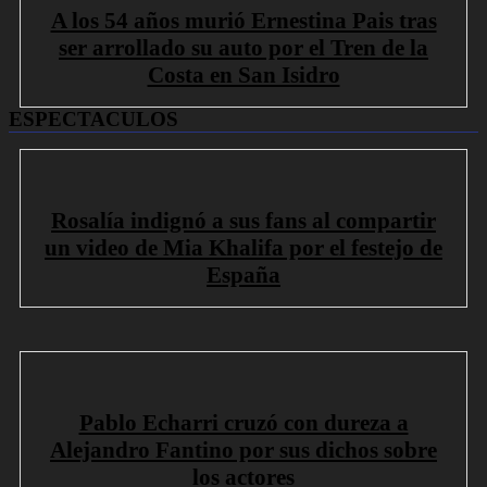
A los 54 años murió Ernestina Pais tras
ser arrollado su auto por el Tren de la
Costa en San Isidro
ESPECTACULOS
Rosalía indignó a sus fans al compartir
un video de Mia Khalifa por el festejo de
España
Pablo Echarri cruzó con dureza a
Alejandro Fantino por sus dichos sobre
los actores