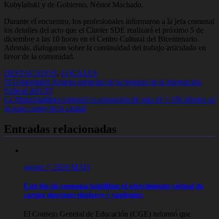
Kobylañski y de Gobierno, Néstor Machado.
Durante el encuentro, los profesionales informaron a la jefa comunal
los detalles del acto que el Cluster SDE realizará el próximo 5 de
diciembre a las 10 horas en el Centro Cultural del Bicentenario.
Además, dialogaron sobre la continuidad del trabajo articulado en
favor de la comunidad.
DESTACADOS
,
LOCALES
Navegación
El Gobernador Zamora participó de la Semana de la Integración
Federal del CFI
de
La Municipalidad comenzó la reposición de más de 1.100 árboles en
entradas
la zona centro de la ciudad
Entradas relacionadas
agosto 7, 2026
MAD
Este fin de ssemana habilitan el ofrecimiento virtual de
cargos docentes titulares y suplentes
El Consejo General de Educación (CGE) informó que