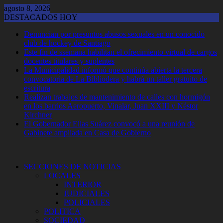
Saltar
agosto 8, 2026
al
DESTACADOS HOY
contenido
Denuncian por presuntos abusos sexuales en un conocido
club de hockey de Santiago
Este fin de ssemana habilitan el ofrecimiento virtual de cargos
docentes titulares y suplentes
La Municipalidad informó que continúa abierta la tercera
convocatoria de La Bibliodera y habrá un taller gratuito de
escritura
Realizan trabajos de mantenimiento de calles con hormigón
en los barrios Aeropuerto, Vinalar, Juan XXIII y Néstor
Kirchner
El Gobernador Elias Suárez convocó a una reunión de
Gabinete ampliada en Casa de Gobierno
SECCIONES DE NOTICIAS
LOCALES
INTERIOR
JUDICIALES
POLICIALES
POLITICA
SOCIEDAD