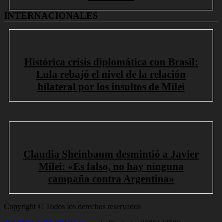
INTERNACIONALES
Histórica crisis diplomática con Brasil:
Lula rebajó el nivel de la relación
bilateral por los insultos de Milei
Claudia Sheinbaum desmintió a Javier
Milei: «Es falso, no hay ninguna
campaña contra Argentina»
Copyright © Todos los derechos reservados