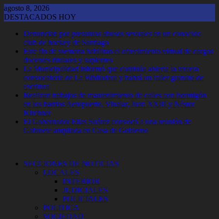
Saltar
agosto 8, 2026
al
DESTACADOS HOY
contenido
Denuncian por presuntos abusos sexuales en un conocido
club de hockey de Santiago
Este fin de ssemana habilitan el ofrecimiento virtual de cargos
docentes titulares y suplentes
La Municipalidad informó que continúa abierta la tercera
convocatoria de La Bibliodera y habrá un taller gratuito de
escritura
Realizan trabajos de mantenimiento de calles con hormigón
en los barrios Aeropuerto, Vinalar, Juan XXIII y Néstor
Kirchner
El Gobernador Elias Suárez convocó a una reunión de
Gabinete ampliada en Casa de Gobierno
SECCIONES DE NOTICIAS
LOCALES
INTERIOR
JUDICIALES
POLICIALES
POLITICA
SOCIEDAD