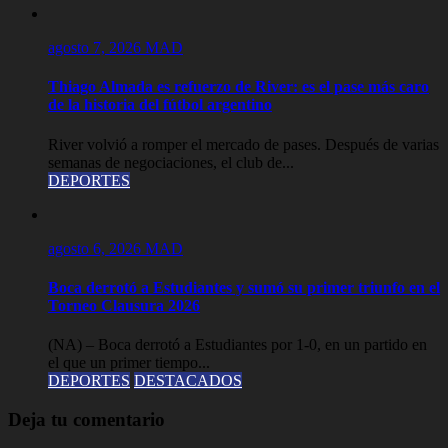
agosto 7, 2026
MAD
Thiago Almada es refuerzo de River: es el pase más caro
de la historia del fútbol argentino
River volvió a romper el mercado de pases. Después de varias
semanas de negociaciones, el club de...
DEPORTES
agosto 6, 2026
MAD
Boca derrotó a Estudiantes y sumó su primer triunfo en el
Torneo Clausura 2026
(NA) – Boca derrotó a Estudiantes por 1-0, en un partido en
el que un primer tiempo...
DEPORTES
DESTACADOS
Deja tu comentario