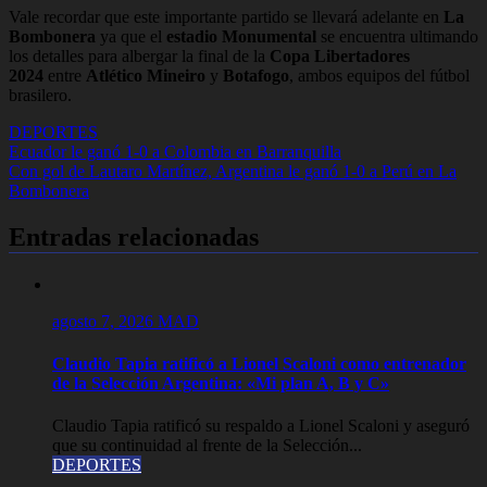
Vale recordar que este importante partido se llevará adelante en
La
Bombonera
ya que el
estadio Monumental
se encuentra ultimando
los detalles para albergar la final de la
Copa Libertadores
2024
entre
Atlético Mineiro
y
Botafogo
, ambos equipos del fútbol
brasilero.
DEPORTES
Navegación
Ecuador le ganó 1-0 a Colombia en Barranquilla
Con gol de Lautaro Martínez, Argentina le ganó 1-0 a Perú en La
de
Bombonera
entradas
Entradas relacionadas
agosto 7, 2026
MAD
Claudio Tapia ratificó a Lionel Scaloni como entrenador
de la Selección Argentina: «Mi plan A, B y C»
Claudio Tapia ratificó su respaldo a Lionel Scaloni y aseguró
que su continuidad al frente de la Selección...
DEPORTES