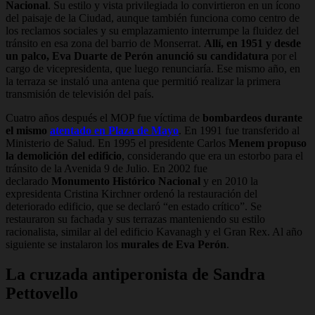
Nacional
. Su estilo y vista privilegiada lo convirtieron en un ícono
del paisaje de la Ciudad, aunque también funciona como centro de
los reclamos sociales y su emplazamiento interrumpe la fluidez del
tránsito en esa zona del barrio de Monserrat.
Allí, en 1951 y desde
un palco, Eva Duarte de Perón anunció su candidatura
por el
cargo de vicepresidenta, que luego renunciaría. Ese mismo año, en
la terraza se instaló una antena que permitió realizar la primera
transmisión de televisión del país.
Cuatro años después el MOP fue víctima de
bombardeos durante
el mismo
atentado en Plaza de Mayo
. En 1991 fue transferido al
Ministerio de Salud. En 1995 el presidente Carlos
Menem propuso
la demolición del edificio
, considerando que era un estorbo para el
tránsito de la Avenida 9 de Julio. En 2002 fue
declarado
Monumento Histórico Nacional
y en 2010 la
expresidenta Cristina Kirchner ordenó la restauración del
deteriorado edificio, que se declaró “en estado crítico”. Se
restauraron su fachada y sus terrazas manteniendo su estilo
racionalista, similar al del edificio Kavanagh y el Gran Rex. Al año
siguiente se instalaron los
murales de Eva Perón
.
La cruzada antiperonista de Sandra
Pettovello