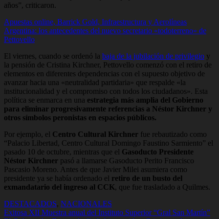
años”, criticaron.
Apuestas online, Barrick Gold, Infraestructura y Aerolíneas
Argentina: los antecedentes del nuevo secretario «todoterreno» de
Pettovello
El viernes, cuando se ordenó la
baja de la jubilación de privilegio
y
la pensión de Cristina Kirchner, Pettovello comenzó con el retiro de
elementos en diferentes dependencias con el supuesto objetivo de
avanzar hacia una «neutralidad partidaria» que respalde «la
institucionalidad y el compromiso con todos los ciudadanos». Esta
política se enmarca en una
estrategia más amplia del Gobierno
para eliminar progresivamente referencias a Néstor Kirchner y
otros símbolos peronistas en espacios públicos.
Por ejemplo, el
Centro Cultural Kirchner
fue rebautizado como
“Palacio Libertad, Centro Cultural Domingo Faustino Sarmiento” el
pasado 10 de octubre, mientras que el
Gasoducto Presidente
Néstor Kirchner
pasó a llamarse Gasoducto Perito Francisco
Pascasio Moreno. Antes de que Javier Milei asumiera como
presidente ya se había ordenado el
retiro de un busto del
exmandatario del ingreso al CCK
, que fue trasladado a Quilmes.
DESTACADOS
,
NACIONALES
Navegación
Exitosa XII Muestra anual del Instituto Superior “Gral San Martín”