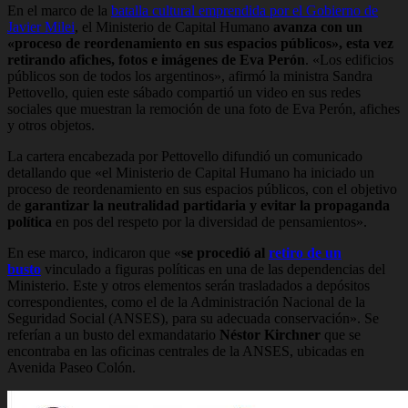
En el marco de la
batalla cultural emprendida por el Gobierno de
Javier Milei
, el Ministerio de Capital Humano
avanza con un
«proceso de reordenamiento en sus espacios públicos», esta vez
retirando afiches, fotos e imágenes de Eva Perón
. «Los edificios
públicos son de todos los argentinos», afirmó la ministra Sandra
Pettovello, quien este sábado compartió un video en sus redes
sociales que muestran la remoción de una foto de Eva Perón, afiches
y otros objetos.
La cartera encabezada por Pettovello difundió un comunicado
detallando que «el Ministerio de Capital Humano ha iniciado un
proceso de reordenamiento en sus espacios públicos, con el objetivo
de
garantizar la neutralidad partidaria y evitar la propaganda
política
en pos del respeto por la diversidad de pensamientos».
En ese marco, indicaron que «
se procedió al
retiro de un
busto
vinculado a figuras políticas en una de las dependencias del
Ministerio. Este y otros elementos serán trasladados a depósitos
correspondientes, como el de la Administración Nacional de la
Seguridad Social (ANSES), para su adecuada conservación». Se
referían a un busto del exmandatario
Néstor Kirchner
que se
encontraba en las oficinas centrales de la ANSES, ubicadas en
Avenida Paseo Colón.