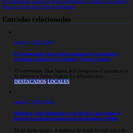
El Gobernador Zamora le dio la bienvenida a Cristina en la apertura
de
del acto central por el Día del Militante
entradas
Entradas relacionadas
agosto 5, 2026
MAD
El Gobernador Elías Suárez inauguró el acueducto y
viviendas sociales en El Simbol y Nueva Francia
El Gobernador, Elias Suárez dejó inaugurada el acueducto de
El Símbolo y Nueva Francia. La infraestructura...
DESTACADOS
LOCALES
agosto 5, 2026
MAD
Histórica crisis diplomática con Brasil: Lula rebajó el
nivel de la relación bilateral por los insultos de Milei
En un hecho inédito, el gobierno de Brasil decidió retirar de