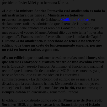
presidente Javier Milei y su hermana Karina.
«Lo que la ministra Sandra Pettovello está analizando es toda la
infraestructura que tiene su Ministerio en todos los
órdenes»,
aseguró el jefe de Gabinete,
Guillermo Francos
, en
declaraciones radiales, admitiendo que el tema de la posible
demolición tiene entidad en el seno del Gobierno. A pesar de que el
mes pasado el vocero Manuel Adorni dijo que este tema “no estaba
en agenda”, Francos confirmó este sábado que la titular de Capital
Humano «
está analizando la necesidad de tener o no tener ese
edificio, que tiene un costo de funcionamiento enorme, porque
no está en buen estado»,
argumentó.
«Es un edificio que no solamente está en malas condiciones, sino
que además entorpece el tránsito dentro de una avenida central
en la Ciudad»,
agregó Francos. Asimismo, el funcionario nacional
recordó que la intención de demoler el MOP «no es nueva», ya que
hace «décadas» que existe esa idea en las sucesivas
administraciones. «La demolición del edificio no es nueva. Hace
décadas que la escuchamos hablar. Me acuerdo de cuando yo era
concejal en la ciudad de Buenos Aires
en los 90, era un tema que
siempre estaba en discusión
«, rememoró Francos.
El edificio fue construido como sede del
Ministerio de Desarrollo
Social en 1936, el primer rascacielos financiado por el Estado