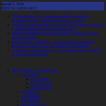
Saltar
agosto 5, 2026
al
DESTACADOS HOY
contenido
El Gobernador Elías Suárez inauguró el acueducto y
viviendas sociales en El Simbol y Nueva Francia
Histórica crisis diplomática con Brasil: Lula rebajó el nivel de
la relación bilateral por los insultos de Milei
Villarruel habilitó la votación virtual de Fernández Sagasti:
define el Senado
Bullrich atacó a Villarruel y puso en duda la votación de
Fernández Sagasti: "Hay que cambiar el reglamento"
La pobreza volvió a subir y la UCA advierte que se agotó el
efecto de la desinflación
SECCIONES DE NOTICIAS
LOCALES
INTERIOR
JUDICIALES
POLICIALES
POLITICA
SOCIEDAD
DEPORTES
NACIONALES