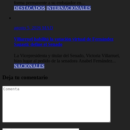
forma permanente a su embajador en...
DESTACADOS
INTERNACIONALES
agosto 5, 2026
MAD
Villarruel habilitó la votación virtual de Fernández
Sagasti: define el Senado
La Vicepresidenta y titular del Senado, Victoria Villarruel,
hizo lugar al pedido de la senadora Anabel Fernández...
NACIONALES
Deja tu comentario