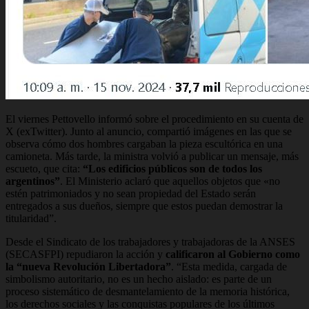
El viernes Pettovello informó sobre el procedimiento en su cuenta de
X (exTwitter). Junto al anuncio, compartió imágenes en las que se
observa cómo dos hombres cargaban la pieza escultórica en una
camioneta. Más tarde, la ministra volvió a publicar un mensaje, más
escueto, que cita:
“Los edificios públicos son de todos los
argentinos”
. El Ministerio aclaró que aquellos objetos que «no
estén patrimoniados y no sean propiedad del Estado serán
entregados a sus dueños, siempre que estos puedan demostrar la
titularidad”.
Desde el Sindicato de los trabajadores y trabajadoras de la ANSES
(SECASFPI) repudiaron la acción y
calificaron al Gobierno como
la “nueva Revolución Libertadora”
. “Esta medida, cargada de
simbolismo autoritario, no es un hecho aislado: es parte de un
proceso sistemático de desmantelamiento de la memoria histórica,
los derechos sociales y las conquistas populares de los últimos