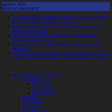
Saltar
agosto 6, 2026
al
DESTACADOS HOY
contenido
La Rosada culpa a Bullrich por el fracaso de la ley de tierras y
dicen que mintió con el número de votos
Boca derrotó a Estudiantes y sumó su primer triunfo en el
Torneo Clausura 2026
Fuerte derrota de Milei: el gobierno baja el capítulo de
extranjerización de tierras
El papa León XIV visitará Argentina, Uruguay y Perú en
noviembre
La tienen bien clara: El senador Benegas Lynch, muy cercano
a Milei, armó una sociedad para venderle tierras a extranjeros
SECCIONES DE NOTICIAS
LOCALES
INTERIOR
JUDICIALES
POLICIALES
POLITICA
SOCIEDAD
DEPORTES
NACIONALES