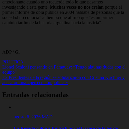
emocionante cuando uno recuerda todo lo que pasamos
investigando a esta gente.
Muchas veces no nos creían
porque el
primer informe de obra pública en 2004 hablaba de personas que la
sociedad no conocía” al tiempo que afirmó que “es un primer
capítulo tardío de la historia argentina hacia la justicia”.
ADP / Gi
POLITICA
Navegación
Lionel Scaloni pensando en Paraguay: “Tengo algunas dudas con el
equipo”
de
Ex Presidentes de la región se solidarizaron con Cristina Kirchner y
entradas
acusaron una «persecución política»
Entradas relacionadas
agosto 6, 2026
MAD
La Rosada culpa a Bullrich por el fracaso de la ley de