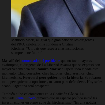
Mauricio Macri, al igual que gran parte de los dirigentes
del PRO, celebraron la condena a Cristina
Kirchner: “Un país que respeta a las instituciones
siempre tiene futuro”
Más allá del
comunicado del presidente
que no tuvo mayores
exabruptos, el dirigente de La Libertad Avanza que se expresó con
mayor vehemencia fue
Ramiro Marra
: “Esperé toda la vida este
momento. Chau corruptos, chau ladrones, chau asesinos, chau
kirchnerismo.
Fueron el peor gobierno de la historia
. Se robaron
todo, persiguieron a opositores, mataron para defenderse. Hoy se les
acabó. Argentina será próspera”.
También hubo celebraciones en la Coalición Cívica. La
diputada
Paula Oliveto
remarcó que su espacio político inició las
investigaciones en pleno auge del kirchnerismo: “Es una noticia