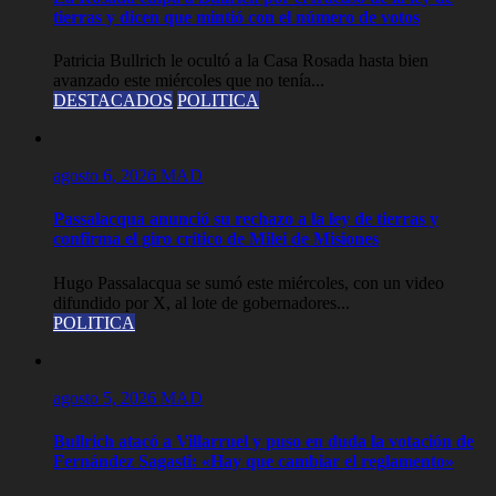
tierras y dicen que mintió con el número de votos
Patricia Bullrich le ocultó a la Casa Rosada hasta bien
avanzado este miércoles que no tenía...
DESTACADOS
POLITICA
agosto 6, 2026
MAD
Passalacqua anunció su rechazo a la ley de tierras y
confirma el giro crítico de Milei de Misiones
Hugo Passalacqua se sumó este miércoles, con un video
difundido por X, al lote de gobernadores...
POLITICA
agosto 5, 2026
MAD
Bullrich atacó a Villarruel y puso en duda la votación de
Fernández Sagasti: «Hay que cambiar el reglamento»