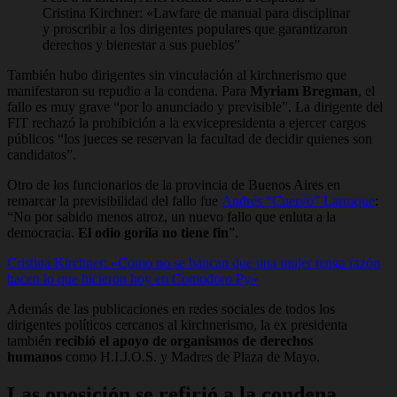
Cristina Kirchner: «Lawfare de manual para disciplinar
y proscribir a los dirigentes populares que garantizaron
derechos y bienestar a sus pueblos”
También hubo dirigentes sin vinculación al kirchnerismo que
manifestaron su repudio a la condena. Para
Myriam Bregman
, el
fallo es muy grave “por lo anunciado y previsible”. La dirigente del
FIT rechazó la prohibición a la exvicepresidenta a ejercer cargos
públicos “los jueces se reservan la facultad de decidir quienes son
candidatos”.
Otro de los funcionarios de la provincia de Buenos Aires en
remarcar la previsibilidad del fallo fue
Andrés “Cuervo” Larroque
:
“No por sabido menos atroz, un nuevo fallo que enluta a la
democracia.
El odio gorila no tiene fin
”.
Cristina Kirchner: «Como no se bancan que una mujer tenga razón
hacen lo que hicieron hoy en Comodoro Py»
Además de las publicaciones en redes sociales de todos los
dirigentes políticos cercanos al kirchnerismo, la ex presidenta
también
recibió el apoyo de organismos de derechos
humanos
como H.I.J.O.S. y Madres de Plaza de Mayo.
Las oposición se refirió a la condena