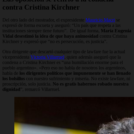
contra Cristina Kirchner
Del otro lado del mostrador, el expresidente
Mauricio Macri
se
expresó de forma escueta y aseguró: “Un país que respeta a las
instituciones siempre tiene futuro”. De igual forma,
María Eugenia
Vidal desestimó la idea de que haya animosidad
contra Cristina
Kirchner y expresó que “no es persecución, es justicia”.
Otra dirigente que descartó cualquier tipo de lawfare fue la actual
vicepresidenta
Victoria Villarruel
, quien además aseguró que la
condena a Cristina Kirchner es “una humillación enorme para el
pueblo argentino». «Pero eso no habla de nosotros los argentinos,
habla de
los dirigentes políticos que impunemente se han llenado
los bolsillos
con nuestro sufrimiento y miseria. No existe lawfare, ni
proscripción, solo justicia.
No es gratis habernos robado nuestra
dignidad
”, remarcó Villarruel.