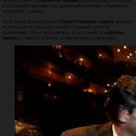
en otros países». «
Lawfare de manual
para disciplinar y proscribir
a los dirigentes populares que garantizaron derechos y bienestar a
sus pueblos”, sostuvo.
En la misma línea se expresó
Anabel Fernández Sagasti
, senadora
de Unión por la Patria, que recordó el atentado contra la
expresidenta: “No es una sentencia, es una cacería.
La querían
muerta
y, como no pudieron, la quieren presa o proscripta”.