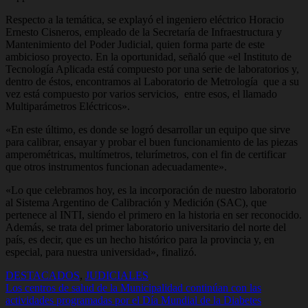
Respecto a la temática, se explayó el ingeniero eléctrico Horacio
Ernesto Cisneros, empleado de la Secretaría de Infraestructura y
Mantenimiento del Poder Judicial, quien forma parte de este
ambicioso proyecto. En la oportunidad, señaló que «el Instituto de
Tecnología Aplicada está compuesto por una serie de laboratorios y,
dentro de éstos, encontramos al Laboratorio de Metrología que a su
vez está compuesto por varios servicios, entre esos, el llamado
Multiparámetros Eléctricos».
«En este último, es donde se logró desarrollar un equipo que sirve
para calibrar, ensayar y probar el buen funcionamiento de las piezas
amperométricas, multímetros, telurímetros, con el fin de certificar
que otros instrumentos funcionan adecuadamente».
«Lo que celebramos hoy, es la incorporación de nuestro laboratorio
al Sistema Argentino de Calibración y Medición (SAC), que
pertenece al INTI, siendo el primero en la historia en ser reconocido.
Además, se trata del primer laboratorio universitario del norte del
país, es decir, que es un hecho histórico para la provincia y, en
especial, para nuestra universidad», finalizó.
DESTACADOS
,
JUDICIALES
Navegación
Los centros de salud de la Municipalidad continúan con las
actividades programadas por el Día Mundial de la Diabetes