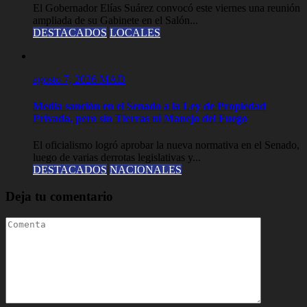
El Gobernador Elías Suárez convocó este viernes una reunión
ampliada de su Gabinete en el Salón...
DESTACADOS
LOCALES
agosto 7, 2026
MAD
Media sanción en el Senado a la Ley de Propiedad
Privada, pero sin Tierras ni Manejo del Fuego
El oficialismo logró aprobar la nueva normativa en el Senado,
luego de varias derrotas legislativas y...
DESTACADOS
NACIONALES
Deja tu comentario