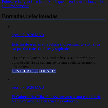
de
Pobreza e indigencia en la era Milei: qué dicen las mediciones sobre
entradas
el último semestre
Entradas relacionadas
agosto 7, 2026
MAD
Este fin de ssemana habilitan el ofrecimiento virtual de
cargos docentes titulares y suplentes
El Consejo General de Educación (CGE) informó que
durante este fin de semana se llevará adelante un nuevo
ofrecimiento...
DESTACADOS
LOCALES
agosto 7, 2026
MAD
El Gobernador Elias Suárez convocó a una reunión de
Gabinete ampliada en Casa de Gobierno