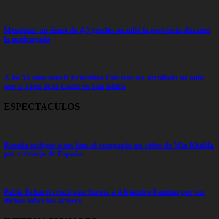
Mendoza: un sismo de 4,3 grados sacudió la provincia durante
la madrugada
A los 54 años murió Ernestina Pais tras ser arrollado su auto
por el Tren de la Costa en San Isidro
ESPECTACULOS
Rosalía indignó a sus fans al compartir un video de Mia Khalifa
por el festejo de España
Pablo Echarri cruzó con dureza a Alejandro Fantino por sus
dichos sobre los actores