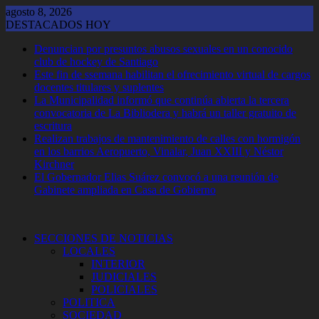
Saltar
agosto 8, 2026
al
DESTACADOS HOY
contenido
Denuncian por presuntos abusos sexuales en un conocido
club de hockey de Santiago
Este fin de ssemana habilitan el ofrecimiento virtual de cargos
docentes titulares y suplentes
La Municipalidad informó que continúa abierta la tercera
convocatoria de La Bibliodera y habrá un taller gratuito de
escritura
Realizan trabajos de mantenimiento de calles con hormigón
en los barrios Aeropuerto, Vinalar, Juan XXIII y Néstor
Kirchner
El Gobernador Elias Suárez convocó a una reunión de
Gabinete ampliada en Casa de Gobierno
SECCIONES DE NOTICIAS
LOCALES
INTERIOR
JUDICIALES
POLICIALES
POLITICA
SOCIEDAD