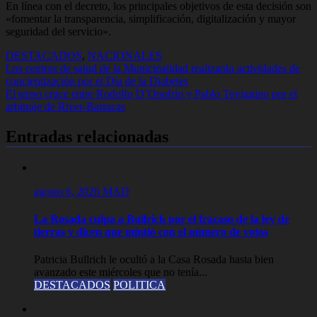
En línea con el decreto, los principales objetivos de esta decisión son
«fomentar la transparencia, simplificación, digitalización y mayor
seguridad del servicio».
DESTACADOS
,
NACIONALES
Navegación
Los centros de salud de la Municipalidad realizarán actividades de
concientización por el Día de la Diabetes
de
El tenso cruce entre Rodolfo D’Onofrio y Pablo Toviggino por el
entradas
arbitraje de River-Barracas
Entradas relacionadas
agosto 6, 2026
MAD
La Rosada culpa a Bullrich por el fracaso de la ley de
tierras y dicen que mintió con el número de votos
Patricia Bullrich le ocultó a la Casa Rosada hasta bien
avanzado este miércoles que no tenía...
DESTACADOS
POLITICA