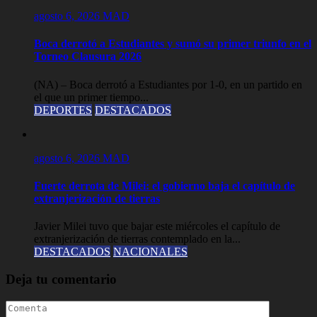
agosto 6, 2026
MAD
Boca derrotó a Estudiantes y sumó su primer triunfo en el
Torneo Clausura 2026
(NA) – Boca derrotó a Estudiantes por 1-0, en un partido en
el que un primer tiempo...
DEPORTES
DESTACADOS
agosto 6, 2026
MAD
Fuerte derrota de Milei: el gobierno baja el capítulo de
extranjerización de tierras
Javier Milei tuvo que bajar este miércoles el capítulo de
extranjerización de tierras contemplado en la...
DESTACADOS
NACIONALES
Deja tu comentario