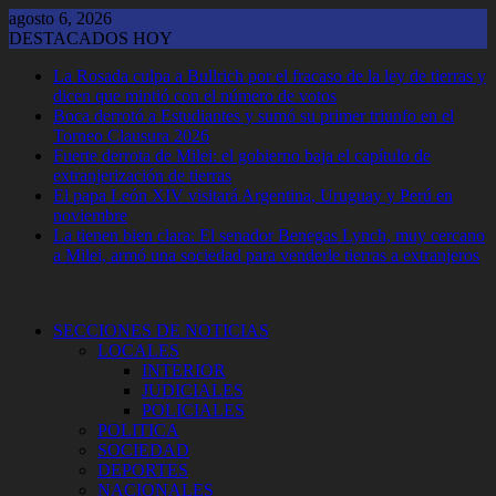
Saltar
agosto 6, 2026
al
DESTACADOS HOY
contenido
La Rosada culpa a Bullrich por el fracaso de la ley de tierras y
dicen que mintió con el número de votos
Boca derrotó a Estudiantes y sumó su primer triunfo en el
Torneo Clausura 2026
Fuerte derrota de Milei: el gobierno baja el capítulo de
extranjerización de tierras
El papa León XIV visitará Argentina, Uruguay y Perú en
noviembre
La tienen bien clara: El senador Benegas Lynch, muy cercano
a Milei, armó una sociedad para venderle tierras a extranjeros
SECCIONES DE NOTICIAS
LOCALES
INTERIOR
JUDICIALES
POLICIALES
POLITICA
SOCIEDAD
DEPORTES
NACIONALES