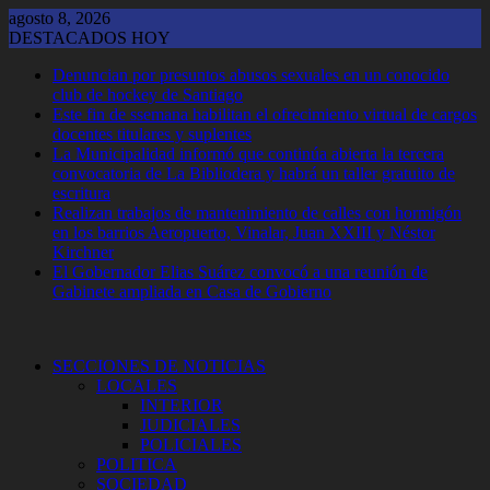
Saltar
agosto 8, 2026
al
DESTACADOS HOY
contenido
Denuncian por presuntos abusos sexuales en un conocido
club de hockey de Santiago
Este fin de ssemana habilitan el ofrecimiento virtual de cargos
docentes titulares y suplentes
La Municipalidad informó que continúa abierta la tercera
convocatoria de La Bibliodera y habrá un taller gratuito de
escritura
Realizan trabajos de mantenimiento de calles con hormigón
en los barrios Aeropuerto, Vinalar, Juan XXIII y Néstor
Kirchner
El Gobernador Elias Suárez convocó a una reunión de
Gabinete ampliada en Casa de Gobierno
SECCIONES DE NOTICIAS
LOCALES
INTERIOR
JUDICIALES
POLICIALES
POLITICA
SOCIEDAD