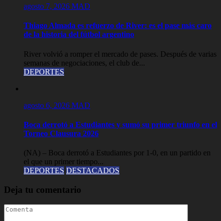
agosto 7, 2026
MAD
Thiago Almada es refuerzo de River: es el pase más caro
de la historia del fútbol argentino
River volvió a romper el mercado de pases. Después de varias
semanas de negociaciones, el club de...
DEPORTES
agosto 6, 2026
MAD
Boca derrotó a Estudiantes y sumó su primer triunfo en el
Torneo Clausura 2026
(NA) – Boca derrotó a Estudiantes por 1-0, en un partido en
el que un primer tiempo...
DEPORTES
DESTACADOS
Deja tu comentario