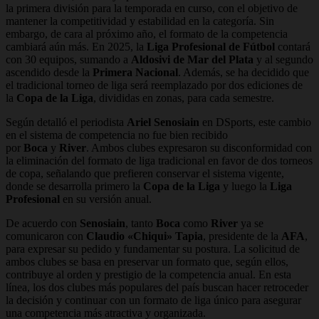
la primera división para la temporada en curso, con el objetivo de
mantener la competitividad y estabilidad en la categoría. Sin
embargo, de cara al próximo año, el formato de la competencia
cambiará aún más. En 2025, la
Liga Profesional de Fútbol
contará
con 30 equipos, sumando a
Aldosivi de Mar del Plata
y al segundo
ascendido desde la
Primera Nacional
. Además, se ha decidido que
el tradicional torneo de liga será reemplazado por dos ediciones de
la
Copa de la Liga
, divididas en zonas, para cada semestre.
Según detalló el periodista
Ariel Senosiain
en DSports, este cambio
en el sistema de competencia no fue bien recibido
por
Boca
y
River
. Ambos clubes expresaron su disconformidad con
la eliminación del formato de liga tradicional en favor de dos torneos
de copa, señalando que prefieren conservar el sistema vigente,
donde se desarrolla primero la
Copa de la Liga
y luego la
Liga
Profesional
en su versión anual.
De acuerdo con
Senosiain
, tanto
Boca
como
River
ya se
comunicaron con
Claudio «Chiqui» Tapia
, presidente de la
AFA
,
para expresar su pedido y fundamentar su postura. La solicitud de
ambos clubes se basa en preservar un formato que, según ellos,
contribuye al orden y prestigio de la competencia anual. En esta
línea, los dos clubes más populares del país buscan hacer retroceder
la decisión y continuar con un formato de liga único para asegurar
una competencia más atractiva y organizada.