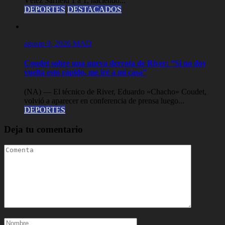
Vélez Sarfield 1 a 1, haciendo...
DEPORTES
DESTACADOS
agosto 9, 2026
MAD
Coudet sobre una nueva derrota de River: “Si no doy
vuelta esto rápido, me iré a mi casa”
(NA) — El técnico de River, Eduardo «Chacho» Coudet,
volvió a aparecer en conferencia de prensa luego...
DEPORTES
Deja tu comentario