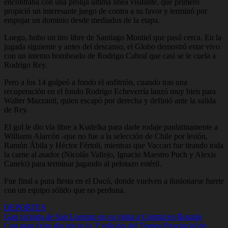
encontraba con una prolija última línea visitante, que primero
propició un interesante juego de contra a su favor y terminó por
empujar un dominio desde mediados de la etapa.
Luego, hubo un tiro libre de Santiago Montiel que pasó cerca. En la
jugada siguiente y antes del descanso, el Globo demostró estar vivo
con un intento bombeado de Rodrigo Cabral que casi se le cuela a
Rodrigo Rey.
Pero a los 14 golpeó a fondo el anfitrión, cuando tras una
recuperación en el fondo Rodrigo Echeverría lanzó muy bien para
Walter Mazzanti, quien escapó por derecha y definió ante la salida
de Rey.
El gol le dio vía libre a Kudelka para darle rodaje paulatinamente a
Williams Alarcón -que no fue a la selección de Chile por lesión,
Ramón Ábila y Héctor Fértoli, mientras que Vaccari fue tirando toda
la carne al asador (Nicolás Vallejo, Ignacio Maestro Puch y Alexis
Canelo) para terminar jugando al pelotazo estéril.
Fue final a pura fiesta en el Ducó, donde vuelven a ilusionarse fuerte
con un equipo sólido que no perdona.
DEPORTES
Navegación
Gan victoria de San Lorenzo en su visita a Central en Rosario
Con gran éxito dio inicio la 3º edición del Torneo Provincial de