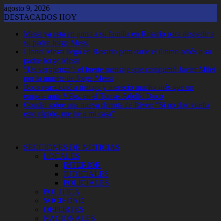
Saltar
agosto 9, 2026
al
DESTACADOS HOY
contenido
Messi ya está en junto a su familia en Rosario para despedir a
su padre Jorge Messi
Lionel Messi llegó en Rosario para darle el último adiós a su
padre Jorge Messi
"Da vergüenza": el fuerte mensaje que compartió Javier Milei
por la muerte de Jorge Messi
Boca reaccionó a tiempo y mereció mucho más que un
empate ante Vélez en el Tomás Adolfo Ducó
Coudet sobre una nueva derrota de River: “Si no doy vuelta
esto rápido, me iré a mi casa”
SECCIONES DE NOTICIAS
LOCALES
INTERIOR
JUDICIALES
POLICIALES
POLITICA
SOCIEDAD
DEPORTES
NACIONALES