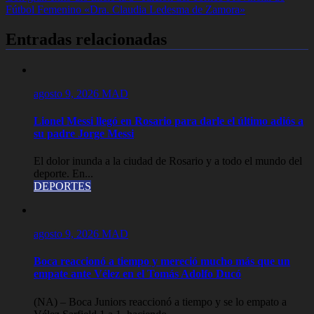
de
Fútbol Femenino «Dra. Claudia Ledesma de Zamora»
entradas
Entradas relacionadas
agosto 9, 2026
MAD
Lionel Messi llegó en Rosario para darle el último adiós a
su padre Jorge Messi
El dolor inunda a la ciudad de Rosario y a todo el mundo del
deporte. En...
DEPORTES
agosto 9, 2026
MAD
Boca reaccionó a tiempo y mereció mucho más que un
empate ante Vélez en el Tomás Adolfo Ducó
(NA) – Boca Juniors reaccionó a tiempo y se lo empato a