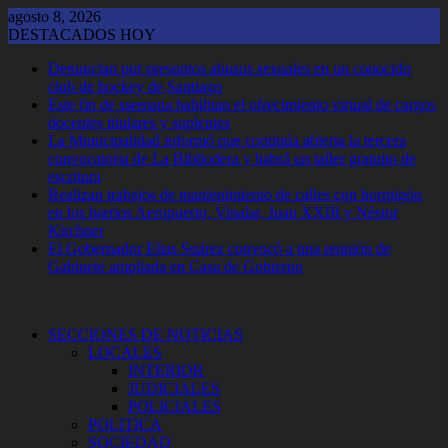
Saltar
agosto 8, 2026
al
DESTACADOS HOY
contenido
Denuncian por presuntos abusos sexuales en un conocido
club de hockey de Santiago
Este fin de ssemana habilitan el ofrecimiento virtual de cargos
docentes titulares y suplentes
La Municipalidad informó que continúa abierta la tercera
convocatoria de La Bibliodera y habrá un taller gratuito de
escritura
Realizan trabajos de mantenimiento de calles con hormigón
en los barrios Aeropuerto, Vinalar, Juan XXIII y Néstor
Kirchner
El Gobernador Elias Suárez convocó a una reunión de
Gabinete ampliada en Casa de Gobierno
SECCIONES DE NOTICIAS
LOCALES
INTERIOR
JUDICIALES
POLICIALES
POLITICA
SOCIEDAD