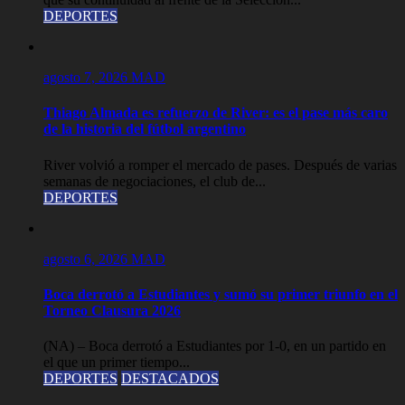
DEPORTES
agosto 7, 2026
MAD
Thiago Almada es refuerzo de River: es el pase más caro
de la historia del fútbol argentino
River volvió a romper el mercado de pases. Después de varias
semanas de negociaciones, el club de...
DEPORTES
agosto 6, 2026
MAD
Boca derrotó a Estudiantes y sumó su primer triunfo en el
Torneo Clausura 2026
(NA) – Boca derrotó a Estudiantes por 1-0, en un partido en
el que un primer tiempo...
DEPORTES
DESTACADOS