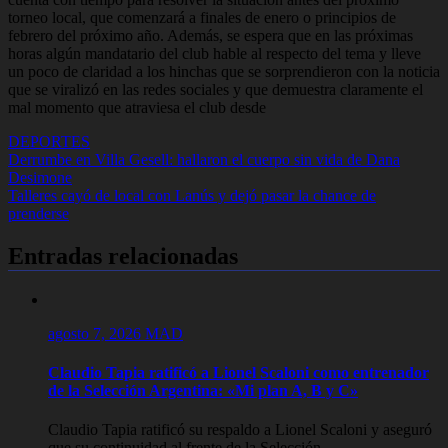
torneo local, que comenzará a finales de enero o principios de
febrero del próximo año. Además, se espera que en las próximas
horas algún mandatario del club hable al respecto del tema y lleve
un poco de claridad a los hinchas que se sorprendieron con la noticia
que se viralizó en las redes sociales y que demuestra claramente el
mal momento que atraviesa el club desde
DEPORTES
Navegación
Derrumbe en Villa Gesell: hallaron el cuerpo sin vida de Dana
Desimone
de
Talleres cayó de local con Lanús y dejó pasar la chance de
entradas
prenderse
Entradas relacionadas
agosto 7, 2026
MAD
Claudio Tapia ratificó a Lionel Scaloni como entrenador
de la Selección Argentina: «Mi plan A, B y C»
Claudio Tapia ratificó su respaldo a Lionel Scaloni y aseguró
que su continuidad al frente de la Selección...