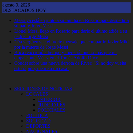
Saltar
agosto 9, 2026
al
DESTACADOS HOY
contenido
Messi ya está en junto a su familia en Rosario para despedir a
su padre Jorge Messi
Lionel Messi llegó en Rosario para darle el último adiós a su
padre Jorge Messi
"Da vergüenza": el fuerte mensaje que compartió Javier Milei
por la muerte de Jorge Messi
Boca reaccionó a tiempo y mereció mucho más que un
empate ante Vélez en el Tomás Adolfo Ducó
Coudet sobre una nueva derrota de River: “Si no doy vuelta
esto rápido, me iré a mi casa”
SECCIONES DE NOTICIAS
LOCALES
INTERIOR
JUDICIALES
POLICIALES
POLITICA
SOCIEDAD
DEPORTES
NACIONALES