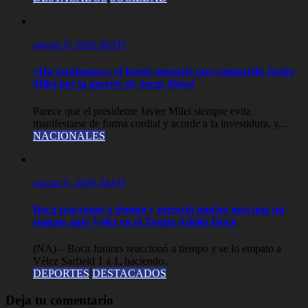
agosto 9, 2026
MAD
«Da vergüenza»: el fuerte mensaje que compartió Javier
Milei por la muerte de Jorge Messi
Parece que el presidente Javier Milei siempre evita
manifestarse de forma cordial y acorde a la investidura, y...
NACIONALES
agosto 9, 2026
MAD
Boca reaccionó a tiempo y mereció mucho más que un
empate ante Vélez en el Tomás Adolfo Ducó
(NA) – Boca Juniors reaccionó a tiempo y se lo empato a
Vélez Sarfield 1 a 1, haciendo...
DEPORTES
DESTACADOS
Deja tu comentario