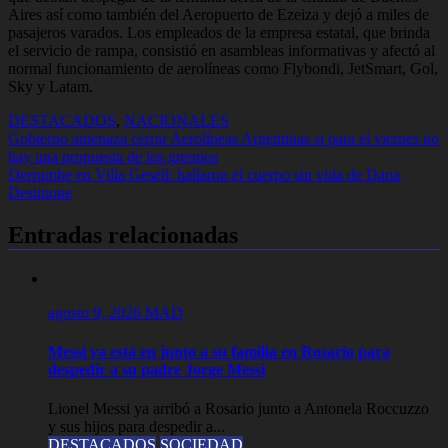
Aires así como también del Aeropuerto de Ezeiza y dejó a miles de
pasajeros varados. Los empleados de la empresa estatal, que brinda
el servicio de rampa, consistió en asambleas informativas y afectó al
normal funcionamiento de aerolíneas como Flybondi, JetSmart, Gol,
Sky y Latam.
DESTACADOS
,
NACIONALES
Navegación
Gobierno amenaza cerrar Aerolíneas Argentinas si para el viernes no
hay una propuesta de los gremios
de
Derrumbe en Villa Gesell: hallaron el cuerpo sin vida de Dana
entradas
Desimone
Entradas relacionadas
agosto 9, 2026
MAD
Messi ya está en junto a su familia en Rosario para
despedir a su padre Jorge Messi
Lionel Messi ya arribó a Rosario junto a Antonela Roccuzzo
y sus hijos para despedir a...
DESTACADOS
SOCIEDAD