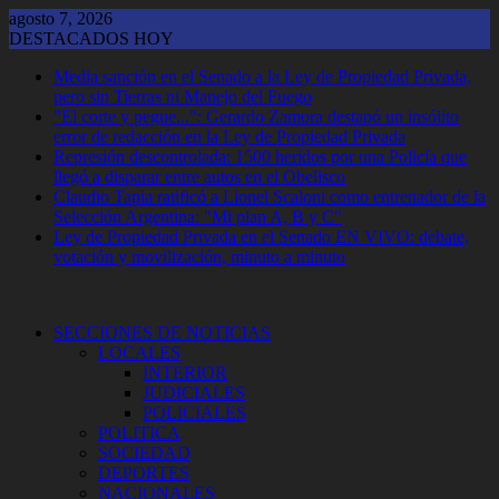
Saltar
agosto 7, 2026
al
DESTACADOS HOY
contenido
Media sanción en el Senado a la Ley de Propiedad Privada,
pero sin Tierras ni Manejo del Fuego
"El corte y pegue...": Gerardo Zamora destapó un insólito
error de redacción en la Ley de Propiedad Privada
Represión descontrolada: 1500 heridos por una Policía que
llegó a disparar entre autos en el Obelisco
Claudio Tapia ratificó a Lionel Scaloni como entrenador de la
Selección Argentina: "Mi plan A, B y C"
Ley de Propiedad Privada en el Senado EN VIVO: debate,
votación y movilización, minuto a minuto
SECCIONES DE NOTICIAS
LOCALES
INTERIOR
JUDICIALES
POLICIALES
POLITICA
SOCIEDAD
DEPORTES
NACIONALES