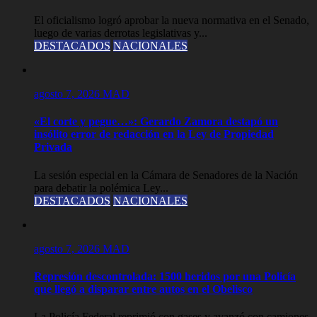
El oficialismo logró aprobar la nueva normativa en el Senado,
luego de varias derrotas legislativas y...
DESTACADOS
NACIONALES
agosto 7, 2026
MAD
«El corte y pegue…»: Gerardo Zamora destapó un
insólito error de redacción en la Ley de Propiedad
Privada
La sesión especial en la Cámara de Senadores de la Nación
para debatir la polémica Ley...
DESTACADOS
NACIONALES
agosto 7, 2026
MAD
Represión descontrolada: 1500 heridos por una Policía
que llegó a disparar entre autos en el Obelisco
La Policía Federal reprimió con gases y avanzó con camiones