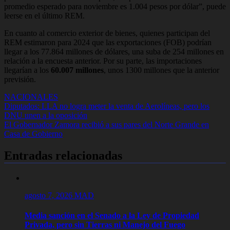
promedio esperado para noviembre es 1.004 pesos por dólar”, puede
leerse en el último REM.
En cuanto al comercio exterior de bienes, quienes participan del
REM estimaron para 2024 que las exportaciones (FOB) podrían
llegar a los 77.864 millones de dólares, una suba de 254 millones en
relación a la encuesta anterior. Por su parte, las importaciones
llegarían a los
60.007 millones
, unos 1300 millones que la anterior
previsión.
NACIONALES
Navegación
Diputados: LLA no logra meter la venta de Aerolíneas, pero los
DNU unen a la oposición
de
El Gobernador Zamora recibió a sus pares del Norte Grande en
entradas
Casa de Gobierno
Entradas relacionadas
agosto 7, 2026
MAD
Media sanción en el Senado a la Ley de Propiedad
Privada, pero sin Tierras ni Manejo del Fuego