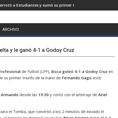
errotó a Estudiantes y sumó su primer triunfo en el Torneo Cl
ARCHIVO
uelta y le ganó 4-1 a Godoy Cruz
Profesional
de Fútbol (LPF),
Boca
goleó 4-1 a Godoy Cruz
en
 de su primer triunfo de la mano de
Fernando Gago
este
J. Armando
desde las
19:30
y contó con el arbitraje de
Ariel
ara el Tomba, que convirtió a los 2 minutos de iniciado el
e, el Xeneize no demoró en igualar:
Brian Aguirre puso el 1-1