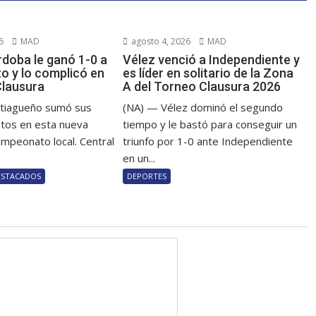
6
MAD
agosto 4, 2026
MAD
rdoba le ganó 1-0 a
Vélez venció a Independiente y
o y lo complicó en
es líder en solitario de la Zona
Clausura
A del Torneo Clausura 2026
ntiagueño sumó sus
(NA) — Vélez dominó el segundo
tos en esta nueva
tiempo y le bastó para conseguir un
ampeonato local. Central
triunfo por 1-0 ante Independiente
en un...
ESTACADOS
DEPORTES