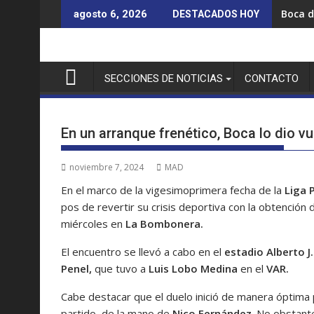
Saltar
Boca d
agosto 6, 2026
DESTACADOS HOY
al
contenido
SECCIONES DE NOTICIAS
CONTACTO
En un arranque frenético, Boca lo dio v
noviembre 7, 2024
MAD
En el marco de la vigesimoprimera fecha de la
Liga 
pos de revertir su crisis deportiva con la obtención
miércoles en
La Bombonera.
El encuentro se llevó a cabo en el
estadio Alberto 
Penel,
que tuvo a
Luis Lobo Medina
en el
VAR.
Cabe destacar que el duelo inició de manera óptima p
partido, de la mano de
Nico Fernández
. No obstant