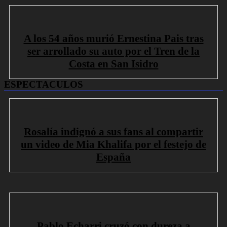
A los 54 años murió Ernestina Pais tras
ser arrollado su auto por el Tren de la
Costa en San Isidro
ESPECTACULOS
Rosalía indignó a sus fans al compartir
un video de Mia Khalifa por el festejo de
España
Pablo Echarri cruzó con dureza a