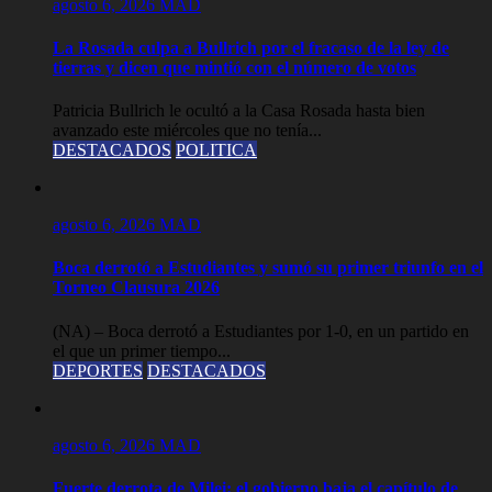
agosto 6, 2026
MAD
La Rosada culpa a Bullrich por el fracaso de la ley de
tierras y dicen que mintió con el número de votos
Patricia Bullrich le ocultó a la Casa Rosada hasta bien
avanzado este miércoles que no tenía...
DESTACADOS
POLITICA
agosto 6, 2026
MAD
Boca derrotó a Estudiantes y sumó su primer triunfo en el
Torneo Clausura 2026
(NA) – Boca derrotó a Estudiantes por 1-0, en un partido en
el que un primer tiempo...
DEPORTES
DESTACADOS
agosto 6, 2026
MAD
Fuerte derrota de Milei: el gobierno baja el capítulo de