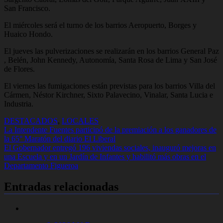
San Francisco.
El miércoles será el turno de los barrios Aeropuerto, Borges y
Huaico Hondo.
El jueves las pulverizaciones se realizarán en los barrios General Paz
, Belén, John Kennedy, Autonomía, Santa Rosa de Lima y San José
de Flores.
El viernes las fumigaciones están previstas para los barrios Villa del
Cármen, Néstor Kirchner, Sixto Palavecino, Vinalar, Santa Lucia e
Industria.
DESTACADOS
,
LOCALES
Navegación
La Intendente Fuentes participó de la premiación a los ganadores de
la 65° Maratón del diario El Liberal
de
El Gobernador entregó 196 viviendas sociales, inauguró mejoras en
entradas
una Escuela y en un Jardín de Infantes y habilitó más obras en el
Departamento Figueroa
Entradas relacionadas