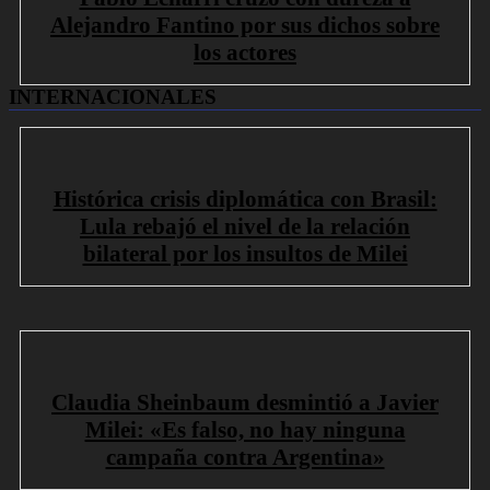
Alejandro Fantino por sus dichos sobre
los actores
INTERNACIONALES
Histórica crisis diplomática con Brasil:
Lula rebajó el nivel de la relación
bilateral por los insultos de Milei
Claudia Sheinbaum desmintió a Javier
Milei: «Es falso, no hay ninguna
campaña contra Argentina»