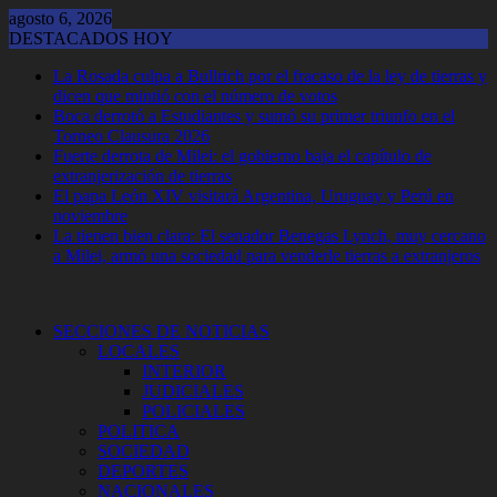
Saltar
agosto 6, 2026
al
DESTACADOS HOY
contenido
La Rosada culpa a Bullrich por el fracaso de la ley de tierras y
dicen que mintió con el número de votos
Boca derrotó a Estudiantes y sumó su primer triunfo en el
Torneo Clausura 2026
Fuerte derrota de Milei: el gobierno baja el capítulo de
extranjerización de tierras
El papa León XIV visitará Argentina, Uruguay y Perú en
noviembre
La tienen bien clara: El senador Benegas Lynch, muy cercano
a Milei, armó una sociedad para venderle tierras a extranjeros
SECCIONES DE NOTICIAS
LOCALES
INTERIOR
JUDICIALES
POLICIALES
POLITICA
SOCIEDAD
DEPORTES
NACIONALES