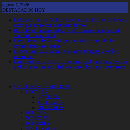
Saltar
agosto 7, 2026
al
DESTACADOS HOY
contenido
La Rosada culpa a Bullrich por el fracaso de la ley de tierras y
dicen que mintió con el número de votos
Boca derrotó a Estudiantes y sumó su primer triunfo en el
Torneo Clausura 2026
Fuerte derrota de Milei: el gobierno baja el capítulo de
extranjerización de tierras
El papa León XIV visitará Argentina, Uruguay y Perú en
noviembre
La tienen bien clara: El senador Benegas Lynch, muy cercano
a Milei, armó una sociedad para venderle tierras a extranjeros
SECCIONES DE NOTICIAS
LOCALES
INTERIOR
JUDICIALES
POLICIALES
POLITICA
SOCIEDAD
DEPORTES
NACIONALES