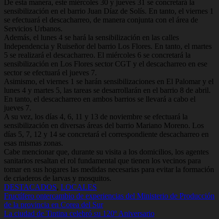
De esta manera, este miércoles 30 y jueves 31 se concretará la
sensibilización en el barrio Juan Díaz de Solís. En tanto, el viernes 1
se efectuará el descacharreo, de manera conjunta con el área de
Servicios Urbanos.
Además, el lunes 4 se hará la sensibilización en las calles
Independencia y Ruiseñor del barrio Los Flores. En tanto, el martes
5 se realizará el descacharreo. El miércoles 6 se concretará la
sensibilización en Los Flores sector CGT y el descacharreo en ese
sector se efectuará el jueves 7.
Asimismo, el viernes 1 se harán sensibilizaciones en El Palomar y el
lunes 4 y martes 5, las tareas se desarrollarán en el barrio 8 de abril.
En tanto, el descacharreo en ambos barrios se llevará a cabo el
jueves 7.
A su vez, los días 4, 6, 11 y 13 de noviembre se efectuará la
sensibilización en diversas áreas del barrio Mariano Moreno. Los
días 5, 7, 12 y 14 se concretará el correspondiente descacharreo en
esas mismas zonas.
Cabe mencionar que, durante su visita a los domicilios, los agentes
sanitarios resaltan el rol fundamental que tienen los vecinos para
tomar en sus hogares las medidas necesarias para evitar la formación
de criaderos de larvas y mosquitos.
DESTACADOS
,
LOCALES
Navegación
Fructífero ontercambio de experiencias del Ministerio de Producción
de la provincia en Corea del Sur
de
La ciudad de Tintina celebró su 120º Aniversario