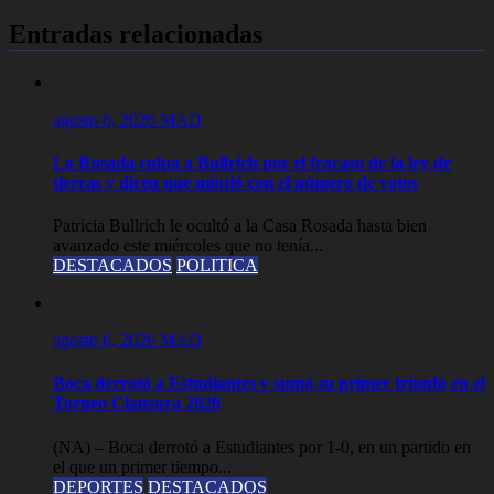
entradas
Entradas relacionadas
agosto 6, 2026
MAD
La Rosada culpa a Bullrich por el fracaso de la ley de
tierras y dicen que mintió con el número de votos
Patricia Bullrich le ocultó a la Casa Rosada hasta bien
avanzado este miércoles que no tenía...
DESTACADOS
POLITICA
agosto 6, 2026
MAD
Boca derrotó a Estudiantes y sumó su primer triunfo en el
Torneo Clausura 2026
(NA) – Boca derrotó a Estudiantes por 1-0, en un partido en
el que un primer tiempo...
DEPORTES
DESTACADOS