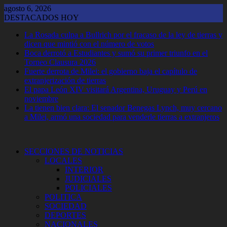
Saltar
agosto 6, 2026
al
DESTACADOS HOY
contenido
La Rosada culpa a Bullrich por el fracaso de la ley de tierras y
dicen que mintió con el número de votos
Boca derrotó a Estudiantes y sumó su primer triunfo en el
Torneo Clausura 2026
Fuerte derrota de Milei: el gobierno baja el capítulo de
extranjerización de tierras
El papa León XIV visitará Argentina, Uruguay y Perú en
noviembre
La tienen bien clara: El senador Benegas Lynch, muy cercano
a Milei, armó una sociedad para venderle tierras a extranjeros
SECCIONES DE NOTICIAS
LOCALES
INTERIOR
JUDICIALES
POLICIALES
POLITICA
SOCIEDAD
DEPORTES
NACIONALES