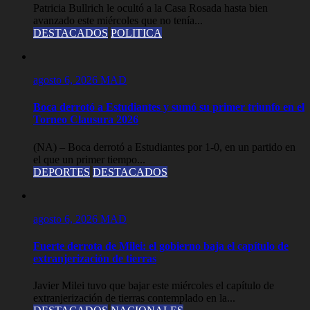
Patricia Bullrich le ocultó a la Casa Rosada hasta bien
avanzado este miércoles que no tenía...
DESTACADOS
POLITICA
agosto 6, 2026
MAD
Boca derrotó a Estudiantes y sumó su primer triunfo en el
Torneo Clausura 2026
(NA) – Boca derrotó a Estudiantes por 1-0, en un partido en
el que un primer tiempo...
DEPORTES
DESTACADOS
agosto 6, 2026
MAD
Fuerte derrota de Milei: el gobierno baja el capítulo de
extranjerización de tierras
Javier Milei tuvo que bajar este miércoles el capítulo de
extranjerización de tierras contemplado en la...