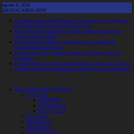
Saltar
agosto 6, 2026
al
DESTACADOS HOY
contenido
La Rosada culpa a Bullrich por el fracaso de la ley de tierras y
dicen que mintió con el número de votos
Boca derrotó a Estudiantes y sumó su primer triunfo en el
Torneo Clausura 2026
Fuerte derrota de Milei: el gobierno baja el capítulo de
extranjerización de tierras
El papa León XIV visitará Argentina, Uruguay y Perú en
noviembre
La tienen bien clara: El senador Benegas Lynch, muy cercano
a Milei, armó una sociedad para venderle tierras a extranjeros
SECCIONES DE NOTICIAS
LOCALES
INTERIOR
JUDICIALES
POLICIALES
POLITICA
SOCIEDAD
DEPORTES
NACIONALES