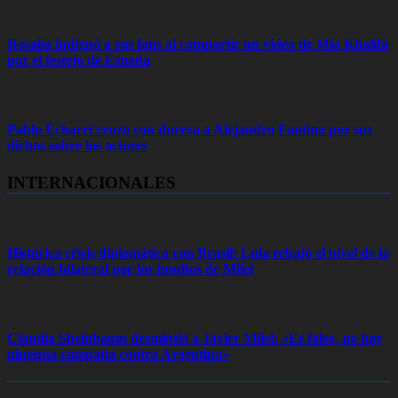
Rosalía indignó a sus fans al compartir un video de Mia Khalifa
por el festejo de España
Pablo Echarri cruzó con dureza a Alejandro Fantino por sus
dichos sobre los actores
INTERNACIONALES
Histórica crisis diplomática con Brasil: Lula rebajó el nivel de la
relación bilateral por los insultos de Milei
Claudia Sheinbaum desmintió a Javier Milei: «Es falso, no hay
ninguna campaña contra Argentina»