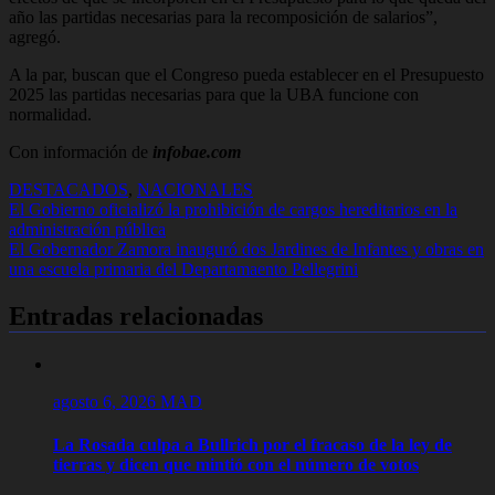
año las partidas necesarias para la recomposición de salarios”,
agregó.
A la par, buscan que el Congreso pueda establecer en el Presupuesto
2025 las partidas necesarias para que la UBA funcione con
normalidad.
Con información de
infobae.com
DESTACADOS
,
NACIONALES
Navegación
El Gobierno oficializó la prohibición de cargos hereditarios en la
administración pública
de
El Gobernador Zamora inauguró dos Jardines de Infantes y obras en
entradas
una escuela primaria del Departamaento Pellegrini
Entradas relacionadas
agosto 6, 2026
MAD
La Rosada culpa a Bullrich por el fracaso de la ley de
tierras y dicen que mintió con el número de votos