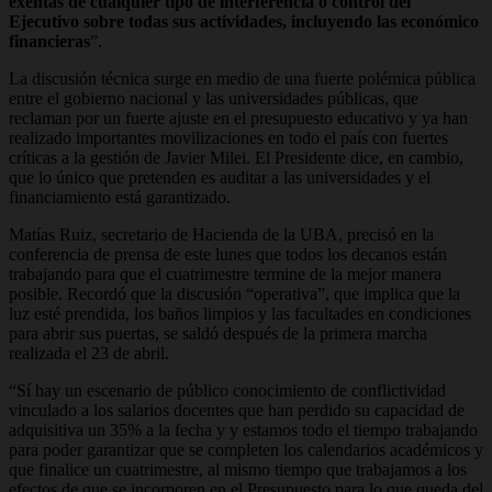
exentas de cualquier tipo de interferencia o control del
Ejecutivo sobre todas sus actividades, incluyendo las económico
financieras
”.
La discusión técnica surge en medio de una fuerte polémica pública
entre el gobierno nacional y las universidades públicas, que
reclaman por un fuerte ajuste en el presupuesto educativo y ya han
realizado importantes movilizaciones en todo el país con fuertes
críticas a la gestión de Javier Milei. El Presidente dice, en cambio,
que lo único que pretenden es auditar a las universidades y el
financiamiento está garantizado.
Matías Ruiz, secretario de Hacienda de la UBA, precisó en la
conferencia de prensa de este lunes que todos los decanos están
trabajando para que el cuatrimestre termine de la mejor manera
posible. Recordó que la discusión “operativa”, que implica que la
luz esté prendida, los baños limpios y las facultades en condiciones
para abrir sus puertas, se saldó después de la primera marcha
realizada el 23 de abril.
“Sí hay un escenario de público conocimiento de conflictividad
vinculado a los salarios docentes que han perdido su capacidad de
adquisitiva un 35% a la fecha y y estamos todo el tiempo trabajando
para poder garantizar que se completen los calendarios académicos y
que finalice un cuatrimestre, al mismo tiempo que trabajamos a los
efectos de que se incorporen en el Presupuesto para lo que queda del