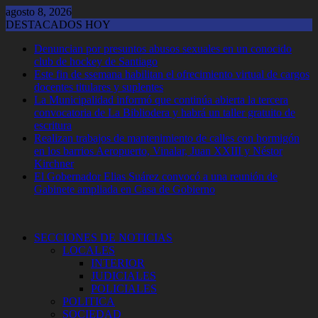
Saltar
agosto 8, 2026
al
DESTACADOS HOY
contenido
Denuncian por presuntos abusos sexuales en un conocido
club de hockey de Santiago
Este fin de ssemana habilitan el ofrecimiento virtual de cargos
docentes titulares y suplentes
La Municipalidad informó que continúa abierta la tercera
convocatoria de La Bibliodera y habrá un taller gratuito de
escritura
Realizan trabajos de mantenimiento de calles con hormigón
en los barrios Aeropuerto, Vinalar, Juan XXIII y Néstor
Kirchner
El Gobernador Elias Suárez convocó a una reunión de
Gabinete ampliada en Casa de Gobierno
SECCIONES DE NOTICIAS
LOCALES
INTERIOR
JUDICIALES
POLICIALES
POLITICA
SOCIEDAD