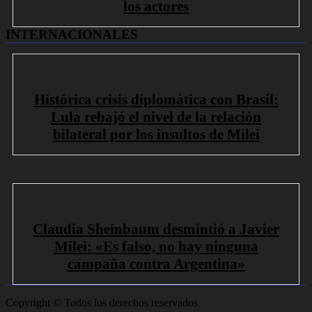
los actores
INTERNACIONALES
Histórica crisis diplomática con Brasil:
Lula rebajó el nivel de la relación
bilateral por los insultos de Milei
Claudia Sheinbaum desmintió a Javier
Milei: «Es falso, no hay ninguna
campaña contra Argentina»
Copyright © Todos los derechos reservados