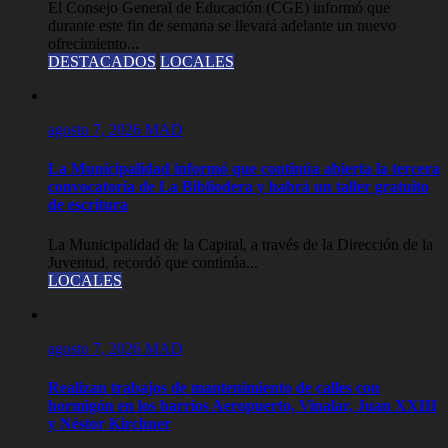
El Consejo General de Educación (CGE) informó que
durante este fin de semana se llevará adelante un nuevo
ofrecimiento...
DESTACADOS
LOCALES
agosto 7, 2026
MAD
La Municipalidad informó que continúa abierta la tercera
convocatoria de La Bibliodera y habrá un taller gratuito
de escritura
La Municipalidad de la Capital, a través de la Dirección de la
Juventud, recordó que continúa...
LOCALES
agosto 7, 2026
MAD
Realizan trabajos de mantenimiento de calles con
hormigón en los barrios Aeropuerto, Vinalar, Juan XXIII
y Néstor Kirchner