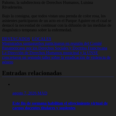
Palomo, la subdirectora de Derechos Humanos, Luisina
Rivadeneira.
Bajo la consigna, que todos vistan una prenda de color rosa, los
asistentes participaron de un acto en el Parque Aguirre en el cual se
destacó la necesidad de continuar con la difusión de las medidas de
diagnóstico temprano sobre la enfermedad.
DESTACADOS
,
LOCALES
Navegación
Magistrados santiagueños participaron en reunión del Comité
Panamericano por los Derechos Sociales y Doctrina Franciscana
de
La Dirección de Derechos Humanos municipal y la UNSE
entradas
concretaron un segundo taller sobre la erradicación de violencia de
género
Entradas relacionadas
agosto 7, 2026
MAD
Este fin de ssemana habilitan el ofrecimiento virtual de
cargos docentes titulares y suplentes