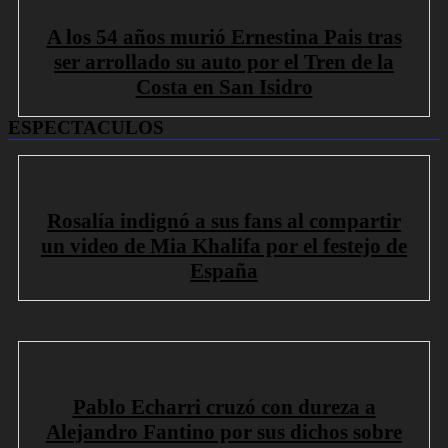
A los 54 años murió Ernestina Pais tras
ser arrollado su auto por el Tren de la
Costa en San Isidro
ESPECTACULOS
Rosalía indignó a sus fans al compartir
un video de Mia Khalifa por el festejo de
España
Pablo Echarri cruzó con dureza a
Alejandro Fantino por sus dichos sobre