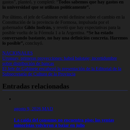
gastos”, planteó, y completó: “
Todos sabemos que hay gastos en
la universidad que se utilizan políticamente”.
Por último, el jefe de Gabinete evitó definirse sobre el cambio en la
Constitución de la provincia de Formosa, impulsada por el
gobernador
Gildo Insfrán,
y reveló que hay expectativas para la
posible vuelta de la Fórmula 1 a la Argentina.
“Se ha estado
conversando bastante, no hay una definición concreta. Haremos
lo posible”,
concluyó.
NACIONALES
Navegación
Uruguay, primeras proyecciones: habrá balotaje; incertidumbre
sobre distribución de bancas
de
El Jefe de Gabinete encabezó la presentación de la Editorial de la
entradas
Subsecretaría de Cultura de la Provincia
Entradas relacionadas
agosto 9, 2026
MAD
La caída del consumo no encuentra piso: las ventas
minoristas volvieron a bajar en julio