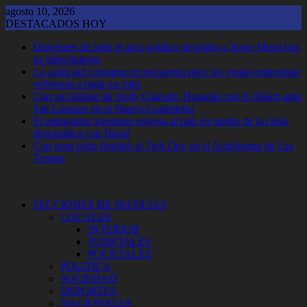
Saltar
agosto 10, 2026
al
DESTACADOS HOY
contenido
Dirigentes de todo el arco político despiden a Jorge Messi tras
su fallecimiento
La caída del consumo no encuentra piso: las ventas minoristas
volvieron a bajar en julio
Con un doblete de Jordy Caicedo, Huracán con el clásico ante
San Lorenzo en el Nuevo Gasómetro
El embajador argentino regresa al país en medio de la crisis
diplomática con Brasil
Con gran éxito finalizó el Trck Day en el Autódromo de Las
Termas
SECCIONES DE NOTICIAS
LOCALES
INTERIOR
JUDICIALES
POLICIALES
POLITICA
SOCIEDAD
DEPORTES
NACIONALES