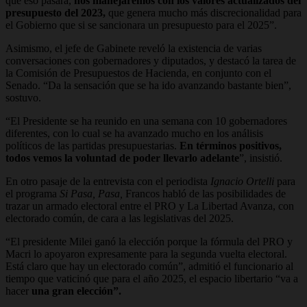
que eso pasara,
nos manejaremos con los valores actualizados del
presupuesto del 2023,
que genera mucho más discrecionalidad para
el Gobierno que si se sancionara un presupuesto para el 2025”.
Asimismo, el jefe de Gabinete reveló la existencia de varias
conversaciones con gobernadores y diputados, y destacó la tarea de
la Comisión de Presupuestos de Hacienda, en conjunto con el
Senado. “Da la sensación que se ha ido avanzando bastante bien”,
sostuvo.
“El Presidente se ha reunido en una semana con 10 gobernadores
diferentes, con lo cual se ha avanzado mucho en los análisis
políticos de las partidas presupuestarias.
En términos positivos,
todos vemos la voluntad de poder llevarlo adelante
”, insistió.
En otro pasaje de la entrevista con el periodista
Ignacio Ortelli
para
el programa
Si Pasa, Pasa,
Francos habló de las posibilidades de
trazar un armado electoral entre el PRO y La Libertad Avanza, con
electorado común, de cara a las legislativas del 2025.
“El presidente Milei ganó la elección porque la fórmula del PRO y
Macri lo apoyaron expresamente para la segunda vuelta electoral.
Está claro que hay un electorado común”, admitió el funcionario al
tiempo que vaticinó que para el año 2025, el espacio libertario “va a
hacer
una gran elección”.