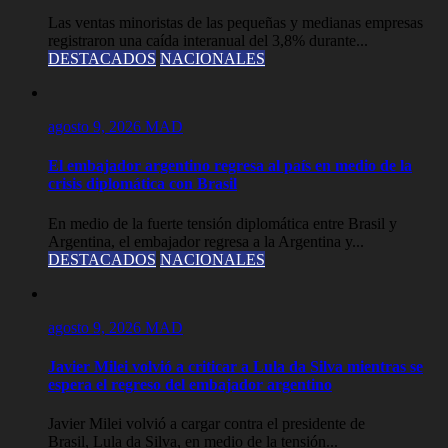
Las ventas minoristas de las pequeñas y medianas empresas
registraron una caída interanual del 3,8% durante...
DESTACADOS
NACIONALES
agosto 9, 2026
MAD
El embajador argentino regresa al país en medio de la
crisis diplomática con Brasil
En medio de la fuerte tensión diplomática entre Brasil y
Argentina, el embajador regresa a la Argentina y...
DESTACADOS
NACIONALES
agosto 9, 2026
MAD
Javier Milei volvió a criticar a Lula da Silva mientras se
espera el regreso del embajador argentino
Javier Milei volvió a cargar contra el presidente de
Brasil, Lula da Silva, en medio de la tensión...