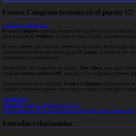
Franco Colapinto terminó en el puesto 12
octubre 28, 2024
MAD
Franco Colapinto
continúa demostrando su gran nivel en la máxima c
para la escudería
Williams
. A pesar de esto, el piloto argentino dejó
El joven talento, que venía de obtener un destacable décimo lugar en l
una frenada desafortunada lo relegó al
15° puesto
. A pesar de este co
consistencia y competitividad.
Por otro lado, su compañero de equipo,
Alex Albon
, tuvo una carrer
corría
su carrera número 400
, también se vio obligado a retirarse 
Con la vista puesta en el futuro,
Franco Colapinto
se prepara para la
fanáticos argentinos esperan con ansias ver cómo el joven piloto cont
DEPORTES
Navegación
Banfield le ganó 2-1 a Racing en el Sur
Elecciones en el PJ: la Junta Electoral rechazó la lista de Ricardo Qui
de
entradas
Entradas relacionadas