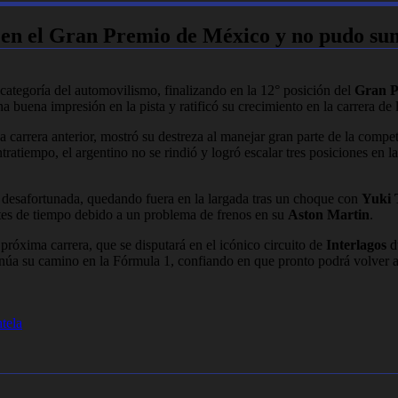
° en el Gran Premio de México y no pudo s
ategoría del automovilismo, finalizando en la 12° posición del
Gran P
 una buena impresión en la pista y ratificó su crecimiento en la carrera 
a carrera anterior, mostró su destreza al manejar gran parte de la comp
ntratiempo, el argentino no se rindió y logró escalar tres posiciones en la
a desafortunada, quedando fuera en la largada tras un choque con
Yuki 
antes de tiempo debido a un problema de frenos en su
Aston Martin
.
 próxima carrera, que se disputará en el icónico circuito de
Interlagos
d
inúa su camino en la Fórmula 1, confiando en que pronto podrá volver a 
ntela