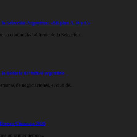
 la Selección Argentina: «Mi plan A, B y C»
e su continuidad al frente de la Selección...
la historia del fútbol argentino
emanas de negociaciones, el club de...
l Torneo Clausura 2026
que un primer tiempo...