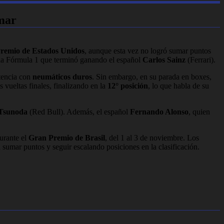
umar
remio de Estados Unidos
, aunque esta vez no logró sumar puntos
de la Fórmula 1 que terminó ganando el español
Carlos Sainz
(Ferrari).
etencia con
neumáticos duros
. Sin embargo, en su parada en boxes,
s vueltas finales, finalizando en la
12° posición
, lo que habla de su
Tsunoda
(Red Bull). Además, el español
Fernando Alonso
, quien
urante el
Gran Premio de Brasil
, del 1 al 3 de noviembre. Los
sumar puntos y seguir escalando posiciones en la clasificación.