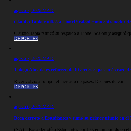
agosto 7, 2026
MAD
Claudio Tapia ratificó a Lionel Scaloni como entrenador de
Claudio Tapia ratificó su respaldo a Lionel Scaloni y aseguró qu
DEPORTES
agosto 7, 2026
MAD
Thiago Almada es refuerzo de River: es el pase más caro de 
River volvió a romper el mercado de pases. Después de varias s
DEPORTES
agosto 6, 2026
MAD
Boca derrotó a Estudiantes y sumó su primer triunfo en e
(NA) – Boca derrotó a Estudiantes por 1-0, en un partido en el 