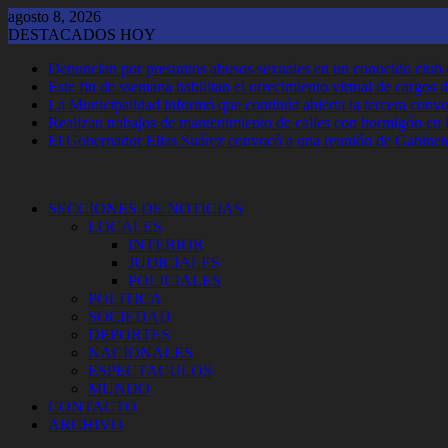
Saltar
agosto 8, 2026
al
DESTACADOS HOY
contenido
Denuncian por presuntos abusos sexuales en un conocido club
Este fin de ssemana habilitan el ofrecimiento virtual de cargos d
La Municipalidad informó que continúa abierta la tercera convoca
Realizan trabajos de mantenimiento de calles con hormigón en 
El Gobernador Elias Suárez convocó a una reunión de Gabinet
SECCIONES DE NOTICIAS
LOCALES
INTERIOR
JUDICIALES
POLICIALES
POLITICA
SOCIEDAD
DEPORTES
NACIONALES
ESPECTACULOS
MUNDO
CONTACTO
ARCHIVO