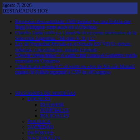
Saltar
agosto 7, 2026
al
DESTACADOS HOY
contenido
Represión descontrolada: 1500 heridos por una Policía que
llegó a disparar entre autos en el Obelisco
Claudio Tapia ratificó a Lionel Scaloni como entrenador de la
Selección Argentina: "Mi plan A, B y C"
Ley de Propiedad Privada en el Senado EN VIVO: debate,
votación y movilización, minuto a minuto
"Que se vayan todos": el canto viral contra el Gobierno tras la
represión en Congreso
"¡Nos tiran a nosotros!": el relato en vivo de Nicolás Munafó
cuando la Policía reprimió a C5N en elCongreso
SECCIONES DE NOTICIAS
LOCALES
INTERIOR
JUDICIALES
POLICIALES
POLITICA
SOCIEDAD
DEPORTES
NACIONALES