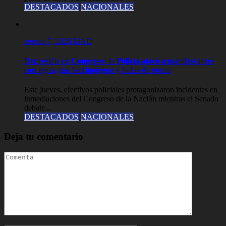
DESTACADOS
NACIONALES
agosto 7, 2026
MAD
Represión en Congreso: la Policía atacó a manifestantes
con agua, gas lacrimógeno y balas de goma
Este jueves, efectivos policiales protagonizaron incidentes en
inmediaciones del Congreso de la Nación mientras el Senado
debate...
DESTACADOS
NACIONALES
Deja tu comentario