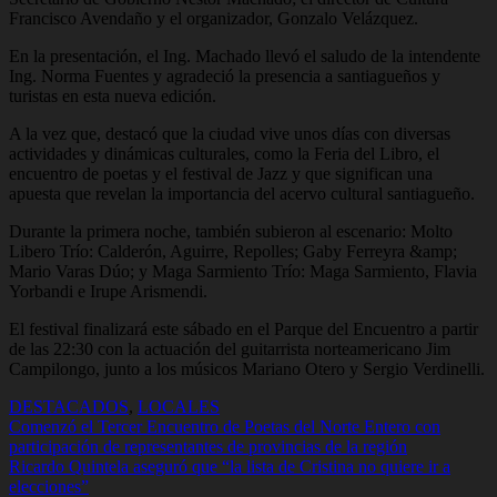
Francisco Avendaño y el organizador, Gonzalo Velázquez.
En la presentación, el Ing. Machado llevó el saludo de la intendente
Ing. Norma Fuentes y agradeció la presencia a santiagueños y
turistas en esta nueva edición.
A la vez que, destacó que la ciudad vive unos días con diversas
actividades y dinámicas culturales, como la Feria del Libro, el
encuentro de poetas y el festival de Jazz y que significan una
apuesta que revelan la importancia del acervo cultural santiagueño.
Durante la primera noche, también subieron al escenario: Molto
Libero Trío: Calderón, Aguirre, Repolles; Gaby Ferreyra &amp;
Mario Varas Dúo; y Maga Sarmiento Trío: Maga Sarmiento, Flavia
Yorbandi e Irupe Arismendi.
El festival finalizará este sábado en el Parque del Encuentro a partir
de las 22:30 con la actuación del guitarrista norteamericano Jim
Campilongo, junto a los músicos Mariano Otero y Sergio Verdinelli.
DESTACADOS
,
LOCALES
Navegación
Comenzó el Tercer Encuentro de Poetas del Norte Entero con
participación de representantes de provincias de la región
de
Ricardo Quintela aseguró que “la lista de Cristina no quiere ir a
entradas
elecciones”