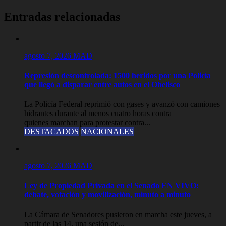
Entradas relacionadas
agosto 7, 2026
MAD
Represión descontrolada: 1500 heridos por una Policía
que llegó a disparar entre autos en el Obelisco
La Policía Federal reprimió con gases y avanzó con camiones
hidrantes durante al menos cuatro horas contra
quienes marchan para protestar contra...
DESTACADOS
NACIONALES
agosto 7, 2026
MAD
Ley de Propiedad Privada en el Senado EN VIVO:
debate, votación y movilización, minuto a minuto
La Cámara de Senadores pusieron en marcha este jueves, a
partir de las 14, una sesión de...