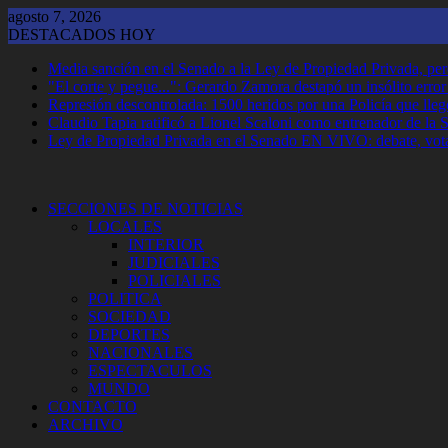
Saltar
agosto 7, 2026
al
DESTACADOS HOY
contenido
Media sanción en el Senado a la Ley de Propiedad Privada, per
"El corte y pegue...": Gerardo Zamora destapó un insólito erro
Represión descontrolada: 1500 heridos por una Policía que llegó
Claudio Tapia ratificó a Lionel Scaloni como entrenador de la 
Ley de Propiedad Privada en el Senado EN VIVO: debate, vota
SECCIONES DE NOTICIAS
LOCALES
INTERIOR
JUDICIALES
POLICIALES
POLITICA
SOCIEDAD
DEPORTES
NACIONALES
ESPECTACULOS
MUNDO
CONTACTO
ARCHIVO