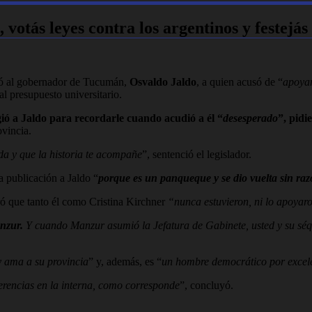
, votás leyes contra los argentinos y festejá
ó al gobernador de Tucumán,
Osvaldo Jaldo
, a quien acusó de “
apoyar
 al presupuesto universitario.
igió a Jaldo para recordarle cuando acudió a él “
desesperado
”, pidi
ovincia.
a y que la historia te acompañe
”, sentenció el legislador.
a publicación a Jaldo “
porque es un panqueque y se dio vuelta sin razó
ró que tanto él como Cristina Kirchner
“nunca estuvieron, ni lo apoyaro
nzur.
Y cuando Manzur asumió la Jefatura de Gabinete, usted y su sé
y ama a su provincia
” y, además, es “
un hombre democrático por excel
iferencias en la interna, como corresponde
”, concluyó.