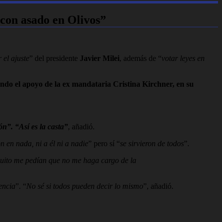
s con asado en Olivos”
 el ajuste
” del presidente
Javier Milei
, además de “
votar leyes en
endo el apoyo de la ex mandataria Cristina Kirchner, en su
n”. “Así es la casta”
, añadió.
n en nada, ni a él ni a nadie
” pero sí “
se sirvieron de todos
”.
quito me pedían que no me haga cargo de la
encia
”. “
No sé si todos pueden decir lo mismo
”, añadió.