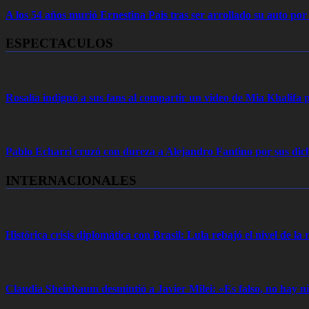
A los 54 años murió Ernestina Pais tras ser arrollado su auto por
ESPECTACULOS
Rosalía indignó a sus fans al compartir un video de Mia Khalifa p
Pablo Echarri cruzó con dureza a Alejandro Fantino por sus dich
INTERNACIONALES
Histórica crisis diplomática con Brasil: Lula rebajó el nivel de la r
Claudia Sheinbaum desmintió a Javier Milei: «Es falso, no hay