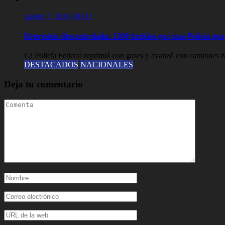
agosto 7, 2026
MAD
Represión descontrolada: 1500 heridos por una Policía que l
La Policía Federal reprimió con gases y avanzó con camiones hi
DESTACADOS
NACIONALES
Deja tu comentario