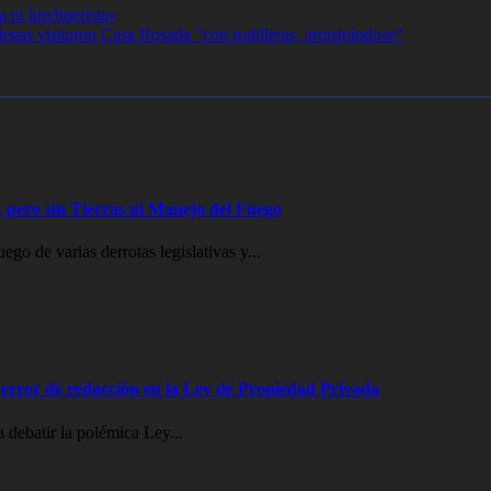
 ni kirchnerista»
gas visitaron Casa Rosada “con rodilleras, arrastrándose”
 pero sin Tierras ni Manejo del Fuego
go de varias derrotas legislativas y...
error de redacción en la Ley de Propiedad Privada
 debatir la polémica Ley...