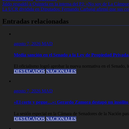
Navegación
Jaldo respaldó a Quintela en la interna del PJ: «No soy de La Cámpora
La UCR dividida en Diputados: Fernando Carbajal afirmó que sus cole
de
entradas
Entradas relacionadas
agosto 7, 2026
MAD
Media sanción en el Senado a la Ley de Propiedad Privada,
El oficialismo logró aprobar la nueva normativa en el Senado, lue
DESTACADOS
NACIONALES
agosto 7, 2026
MAD
«El corte y pegue…»: Gerardo Zamora destapó un insólito 
La sesión especial en la Cámara de Senadores de la Nación para
DESTACADOS
NACIONALES