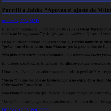
Parrilli a Jaldo: “Apoyás el ajuste de Milei
octubre 24, 2024
MAD
El senador nacional de Unión por la Patria (UxP)
Oscar Parrilli
cruz
contra de los argentinos”
y de “
festejar con asado en Olivos
” el veto
Desde su cuenta personal de la red social X,
Parrilli también se dir
“
pelea
” con el tucumano Juan Manzur
por la gobernación de la pr
“
No pido coherencia, pero sí memoria.
Que tengas una buena jornad
En diálogo con Noticias Argentinas, Parrilli aseveró que le escribió es
Horas después, el gobernador respondió desde su perfil de X y asegu
“
Me pedían que me baje de la interna para no enfrentar a Juan Ma
Gobernación”,
manifestó Jaldo.
Para finalizar, le recordó que “
nunca
” lo acepté porque “
es peronista 
“
Le repito, no soy camporista, ni kirchnerista. Vamos a dirimir las d
DESTACADOS
,
POLITICA