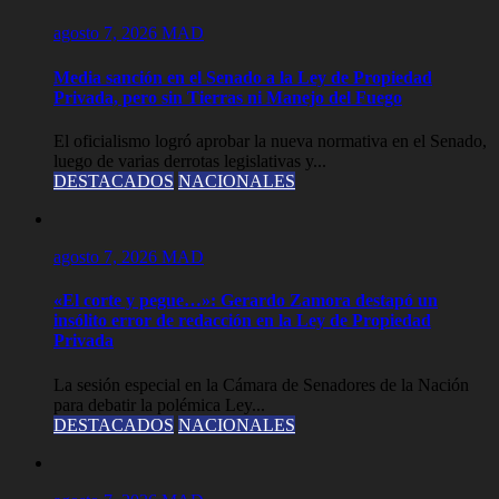
agosto 7, 2026
MAD
Media sanción en el Senado a la Ley de Propiedad
Privada, pero sin Tierras ni Manejo del Fuego
El oficialismo logró aprobar la nueva normativa en el Senado,
luego de varias derrotas legislativas y...
DESTACADOS
NACIONALES
agosto 7, 2026
MAD
«El corte y pegue…»: Gerardo Zamora destapó un
insólito error de redacción en la Ley de Propiedad
Privada
La sesión especial en la Cámara de Senadores de la Nación
para debatir la polémica Ley...
DESTACADOS
NACIONALES