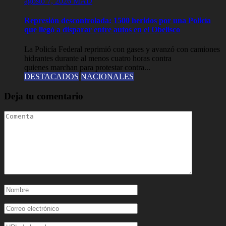
agosto 7, 2026
MAD
Represión descontrolada: 1500 heridos por una Policía
que llegó a disparar entre autos en el Obelisco
La Policía Federal reprimió con gases y avanzó con camiones
hidrantes durante al menos cuatro horas contra
quienes marchan para protestar contra...
DESTACADOS
NACIONALES
Deja tu comentario