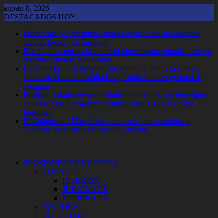
Saltar
agosto 8, 2026
al
DESTACADOS HOY
contenido
Denuncian por presuntos abusos sexuales en un conocido
club de hockey de Santiago
Este fin de ssemana habilitan el ofrecimiento virtual de cargos
docentes titulares y suplentes
La Municipalidad informó que continúa abierta la tercera
convocatoria de La Bibliodera y habrá un taller gratuito de
escritura
Realizan trabajos de mantenimiento de calles con hormigón
en los barrios Aeropuerto, Vinalar, Juan XXIII y Néstor
Kirchner
El Gobernador Elias Suárez convocó a una reunión de
Gabinete ampliada en Casa de Gobierno
SECCIONES DE NOTICIAS
LOCALES
INTERIOR
JUDICIALES
POLICIALES
POLITICA
SOCIEDAD