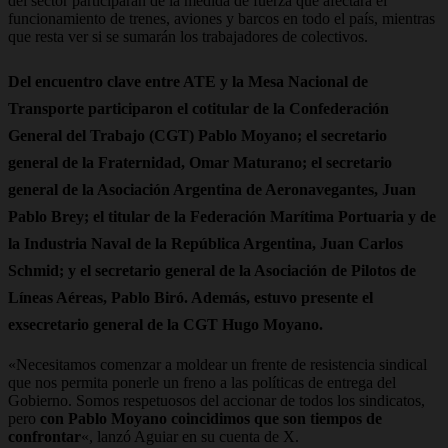
del sector participarán de la medida de fuerza que afectará el
funcionamiento de trenes, aviones y barcos en todo el país, mientras
que
resta ver si se sumarán los trabajadores de colectivos.
Del encuentro clave entre ATE y la Mesa Nacional de
Transporte participaron el cotitular de la Confederación
General del Trabajo (CGT)
Pablo Moyano
; el secretario
general de la Fraternidad,
Omar Maturano
; el secretario
general de la Asociación Argentina de Aeronavegantes,
Juan
Pablo Brey
; el titular de la Federación Marítima Portuaria y de
la Industria Naval de la República Argentina,
Juan Carlos
Schmid
; y el secretario general de la Asociación de Pilotos de
Líneas Aéreas,
Pablo Biró
. Además, estuvo presente el
exsecretario general de la CGT
Hugo Moyano
.
«Necesitamos comenzar a moldear un frente de resistencia sindical
que nos permita ponerle un freno a las políticas de entrega del
Gobierno. Somos respetuosos del accionar de todos los sindicatos,
pero
con Pablo Moyano coincidimos que son tiempos de
confrontar
«, lanzó Aguiar en su cuenta de X.