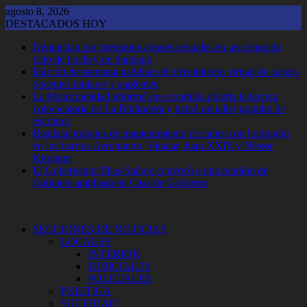
Saltar
agosto 8, 2026
al
DESTACADOS HOY
contenido
Denuncian por presuntos abusos sexuales en un conocido
club de hockey de Santiago
Este fin de ssemana habilitan el ofrecimiento virtual de cargos
docentes titulares y suplentes
La Municipalidad informó que continúa abierta la tercera
convocatoria de La Bibliodera y habrá un taller gratuito de
escritura
Realizan trabajos de mantenimiento de calles con hormigón
en los barrios Aeropuerto, Vinalar, Juan XXIII y Néstor
Kirchner
El Gobernador Elias Suárez convocó a una reunión de
Gabinete ampliada en Casa de Gobierno
SECCIONES DE NOTICIAS
LOCALES
INTERIOR
JUDICIALES
POLICIALES
POLITICA
SOCIEDAD