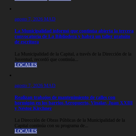
agosto 7, 2026
MAD
La Municipalidad informó que continúa abierta la tercera
convocatoria de La Bibliodera y habrá un taller gratuito
de escritura
La Municipalidad de la Capital, a través de la Dirección de la
Juventud, recordó que continúa...
LOCALES
agosto 7, 2026
MAD
Realizan trabajos de mantenimiento de calles con
hormigón en los barrios Aeropuerto, Vinalar, Juan XXIII
y Néstor Kirchner
La Dirección de Obras Públicas de la Municipalidad de la
Capital continúa con su programa de...
LOCALES