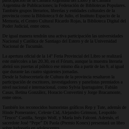
participación de la Cámara Argentina del Libro y la Cámara
Argentina de Publicaciones; la Federación de Bibliotecas Populares.
También grupos literarios, librerías y entidades culturales de la
provincia como la Biblioteca 9 de Julio, el Instituto Espacio de la
Memoria, el Centro Cultural Ricardo Rojas, la Biblioteca Digital del
Poder Judicial, entre otros.
De igual manera tendrán una activa participación las universidades
Nacional y Católica de Santiago del Estero y de la Universidad
Nacional de Tucumán.
La apertura oficial de la 14° Feria Provincial del Libro se realizará
este miércoles a las 20.30, en el Fórum, aunque la muestra literaria
abrirá sus puertas al público ese mismo día a partir de las 9, al igual
que durante las cuatro siguientes jornadas.
Desde la Subsecretaría de Cultura de la provincia resaltaron la
participación de escritores, investigadores y panelistas premiados a
nivel nacional e internacional, como Sylvia Iparraguirre, Fabián
Casas, Betina González, Horacio Convertini y Jorge Bracamonte,
entre otros.
También los reconocidos humoristas gráficos Rep y Tute, además de
Hinde Pomeraniec, Celeste Cid, Alejandro Grimson, Leopoldo
“Teuco” Castilla, Sergio Wolf, y María Inés Falconi. Además, el
sacerdote José “Pepe” Di Paola (Premio Konex) presentará un libro
sobre ludopatía en adolescentes.