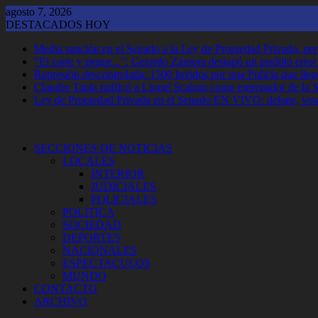
Saltar
agosto 7, 2026
al
DESTACADOS HOY
contenido
Media sanción en el Senado a la Ley de Propiedad Privada, per
"El corte y pegue...": Gerardo Zamora destapó un insólito erro
Represión descontrolada: 1500 heridos por una Policía que llegó
Claudio Tapia ratificó a Lionel Scaloni como entrenador de la 
Ley de Propiedad Privada en el Senado EN VIVO: debate, vota
SECCIONES DE NOTICIAS
LOCALES
INTERIOR
JUDICIALES
POLICIALES
POLITICA
SOCIEDAD
DEPORTES
NACIONALES
ESPECTACULOS
MUNDO
CONTACTO
ARCHIVO