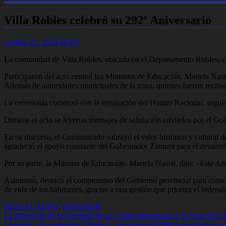
Villa Robles celebró su 292º Aniversario
octubre 22, 2024
MAD
La comunidad de Villa Robles, ubicada en el Departamento Robles, cel
Participaron del acto central los Ministros de Educación, Mariela Nass
Además de autoridades municipales de la zona, quienes fueron recib
La ceremonia comenzó con la entonación del Himno Nacional, seguido 
Durante el acto se leyeron mensajes de salutación enviados por el 
En su discurso, el Comisionado subrayó el valor histórico y cultural d
agradeció el apoyo constante del Gobernador Zamora para el desarroll
Por su parte, la Ministra de Educación, Mariela Nassif, dijo: «Este Ani
Asimismo, destacó el compromiso del Gobierno provincial para consoli
de vida de los habitantes, gracias a una gestión que prioriza el federa
DESTACADOS
,
INTERIOR
Navegación
La Dirección de la Juventud de la Capital presentará en la Feria del L
Llamado a la comunidad: Nueva Convocatoria Pública para buscar un