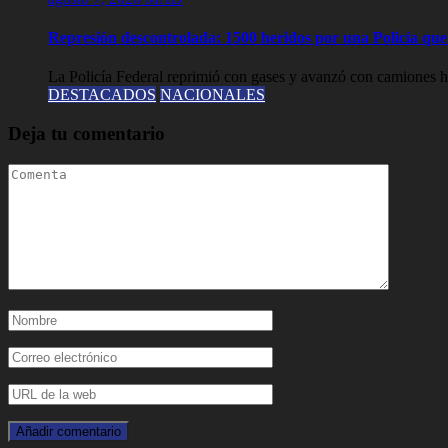
Represión descontrolada: 1500 heridos por una Policía que l
La Policía Federal reprimió con gases y avanzó con camiones hi
DESTACADOS
NACIONALES
Deja tu comentario