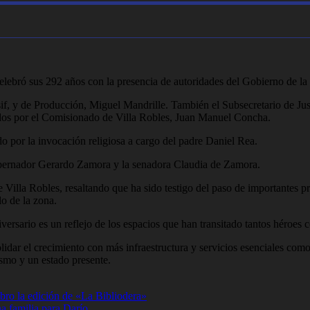
ebró sus 292 años con la presencia de autoridades del Gobierno de la 
if, y de Producción, Miguel Mandrille. También el Subsecretario de Just
idos por el Comisionado de Villa Robles, Juan Manuel Concha.
por la invocación religiosa a cargo del padre Daniel Rea.
Gobernador Gerardo Zamora y la senadora Claudia de Zamora.
e Villa Robles, resaltando que ha sido testigo del paso de importantes pr
o de la zona.
versario es un reflejo de los espacios que han transitado tantos héroes c
dar el crecimiento con más infraestructura y servicios esenciales como 
lismo y un estado presente.
ibro la edición de «La Bibliodera»
a familia para Darío