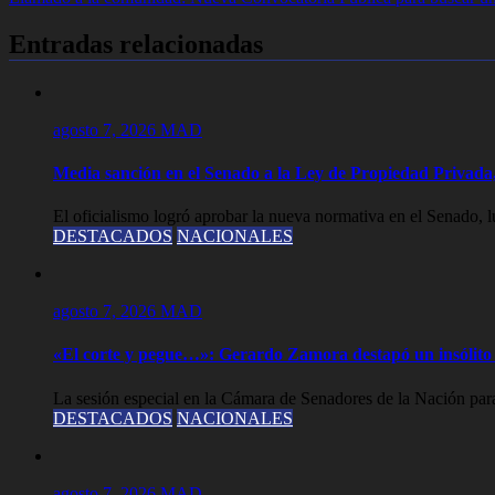
de
entradas
Entradas relacionadas
agosto 7, 2026
MAD
Media sanción en el Senado a la Ley de Propiedad Privada,
El oficialismo logró aprobar la nueva normativa en el Senado, lue
DESTACADOS
NACIONALES
agosto 7, 2026
MAD
«El corte y pegue…»: Gerardo Zamora destapó un insólito 
La sesión especial en la Cámara de Senadores de la Nación para
DESTACADOS
NACIONALES
agosto 7, 2026
MAD