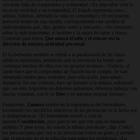
creciente falta de compromiso y solidaridad. «Es imposible vivir si
no es en sociedad y en comunidad. El Estado representa esto»,
afirmó. Además, defendió la vida en comunidad y el crecimiento
personal dentro de una familia, contraponiendo este modelo al
individualismo que, dijo, genera «odio y rencores». «Se construye
sobre lo más importante, el hombre y la mujer de carne y hueso.
Construir para todos.
Que nunca el odio y el rencor sea la
directriz de nuestra actividad personal
«.
El Gobernador también se refirió a la paralización de las obras
públicas nacionales, señalando que la provincia ha tenido que
continuar muchas de ellas con sus propios recursos: «Todavía, el
ajuste hace que el compromiso de Nación no se cumpla. Se han
eliminado fondos para remedios, para educación, para salud»,
denunció. En ese contexto, hizo un llamado a la unidad, señalando
que «en esta Argentina no debemos pelearnos, debemos trabajar con
mucha voluntad, con fe en
Dios
y en nuestras propias fuerzas».
Finalmente,
Zamora
insistió en la importancia del federalismo,
recordando los sacrificios históricos de las provincias en la lucha por
la independencia: «El federalismo triunfó y está en
nuestra
Constitución
, pero parece ser que este país es bastante
unitario. Y pese a eso, no somos la misma provincia», dijo. Criticó
los preconceptos que ven a las provincias como un gasto, y advirtió
que el mercado no es la solución para todos los problemas: «La