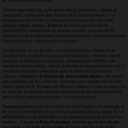
de los desafíos económicos.
«Son tiempos difíciles, pero queda mucho por hacer», afirmó el
mandatario, destacando que, a pesar de la crisis económica, «el
programa no se detiene y vamos a trabajar hasta que no quede
ninguna familia afuera».
Zamora
reconoció la situación de
vulnerabilidad habitacional de muchas familias, pero resaltó la
importancia de la solidaridad y la especialización como motores para
seguir adelante y «motorizar la economía».
En otro tramo de su discurso, el Gobernador puso énfasis en la
prioridad que su gestión ha dado a la educación. «Venimos dando
prioridad al presupuesto educativo, destinando un 40% de toda
nuestra inversión anual», señaló, reafirmando su compromiso con el
desarrollo educativo como base para el futuro de la provincia.
Además,
reclamó a la Nación un mayor federalismo
y un reparto
más equitativo de los recursos: «Tenemos que cumplir con nuestro
interior provincial. El lugar que nos hace iguales a todos es aquí, con
la vocación de nuestros docentes para generar una base importante
para el futuro que nos merecemos los santiagueños».
Zamora
también reflexionó sobre el rol del Estado y la importancia
de vivir en comunidad, en un contexto mundial donde, según él, «el
individualismo está generando en las generaciones más jóvenes una
sombra». Citando al
Papa Francisco
, advirtió que la idea de que
uno puede vivir bien sin depender de nadie está llevando a una