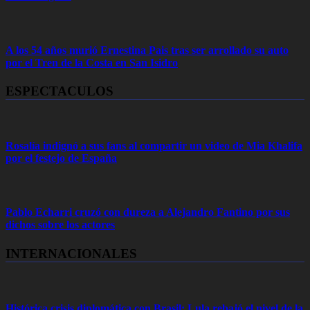
A los 54 años murió Ernestina Pais tras ser arrollado su auto
por el Tren de la Costa en San Isidro
ESPECTACULOS
Rosalía indignó a sus fans al compartir un video de Mia Khalifa
por el festejo de España
Pablo Echarri cruzó con dureza a Alejandro Fantino por sus
dichos sobre los actores
INTERNACIONALES
Histórica crisis diplomática con Brasil: Lula rebajó el nivel de la