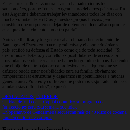
En esta misma línea, Zamora hizo un llamado a todos los
santiagueños, porque “en esta Argentina no debemos pelearnos. En
esta Argentina debemos trabajar levantándonos todos los días con
mucha voluntad, fe en Dios y nuestras propias fuerzas, pero
considero que no podemos dejar de defender el federalismo porque
es el que dio nacimiento a nuestra patria”.
Antes de finalizar, y luego de resaltar el marcado crecimiento de
Santiago del Estero en materia productiva y el aporte de dólares al
país, ratificó su defensa al Estado como eje de toda sociedad. “Si
destruimos el Estado, y con ello las posibilidades de acceso a la
movilidad ascendente y a lo que ha hecho grande este país, haciendo
que el hijo de un trabajador sea profesional o cualquiera que se
esfuerce puede tener posibilidades para su familia, obviamente
romperemos las estructuras y dejaremos sin posibilidades a muchas
generaciones. Yo creo y confío en que podemos seguir adelante pese
a todas estas dificultades”, expresó.
DESTACADOS
,
INTERIOR
Navegación
Calidad de Vida de la Capital comunicó su programa de
fumigaciones para esta semana que inicia
de
En operativo de Gendarmería secuestran más de 40 kilos de cocaína
entradas
pura en un tour de compras
Entradas relacionadas