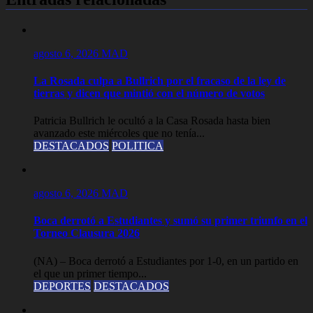
agosto 6, 2026
MAD
La Rosada culpa a Bullrich por el fracaso de la ley de
tierras y dicen que mintió con el número de votos
Patricia Bullrich le ocultó a la Casa Rosada hasta bien
avanzado este miércoles que no tenía...
DESTACADOS
POLITICA
agosto 6, 2026
MAD
Boca derrotó a Estudiantes y sumó su primer triunfo en el
Torneo Clausura 2026
(NA) – Boca derrotó a Estudiantes por 1-0, en un partido en
el que un primer tiempo...
DEPORTES
DESTACADOS