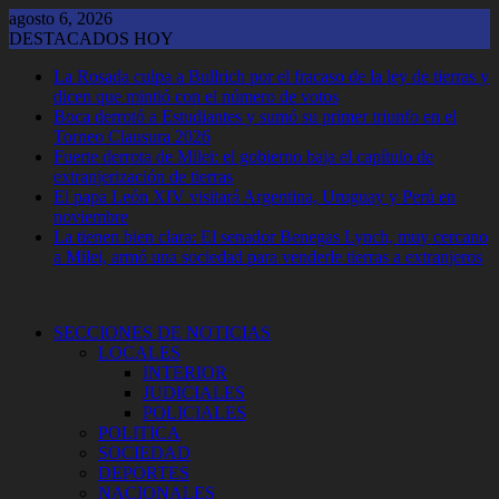
Saltar
agosto 6, 2026
al
DESTACADOS HOY
contenido
La Rosada culpa a Bullrich por el fracaso de la ley de tierras y
dicen que mintió con el número de votos
Boca derrotó a Estudiantes y sumó su primer triunfo en el
Torneo Clausura 2026
Fuerte derrota de Milei: el gobierno baja el capítulo de
extranjerización de tierras
El papa León XIV visitará Argentina, Uruguay y Perú en
noviembre
La tienen bien clara: El senador Benegas Lynch, muy cercano
a Milei, armó una sociedad para venderle tierras a extranjeros
SECCIONES DE NOTICIAS
LOCALES
INTERIOR
JUDICIALES
POLICIALES
POLITICA
SOCIEDAD
DEPORTES
NACIONALES