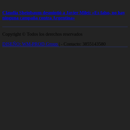
Claudia Sheinbaum desmintió a Javier Milei: «Es falso, no hay
ninguna campaña contra Argentina»
Copyright © Todos los derechos reservados
DISEÑO: WM-PROD Group
|
- Contacto: 3855143580