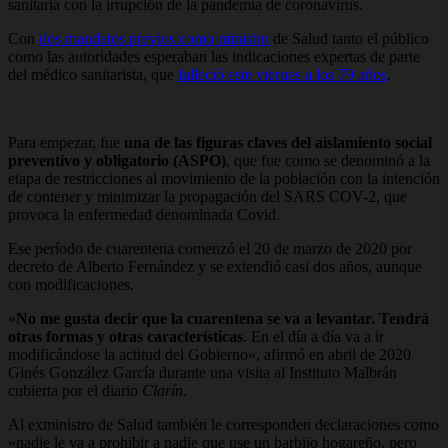
sanitaria con la irrupción de la pandemia de coronavirus.
Con
dos mandatos previos como ministro
de Salud tanto el público
como las autoridades esperaban las indicaciones expertas de parte
del médico sanitarista, que
falleció este viernes a los 79 años
.
Para empezar, fue
una de las figuras claves del aislamiento social
preventivo y obligatorio (ASPO)
, que fue como se denominó a la
etapa de restricciones al movimiento de la población con la intención
de contener y minimizar la propagación del SARS COV-2, que
provoca la enfermedad denominada Covid.
Ese período de cuarentena comenzó el 20 de marzo de 2020 por
decreto de Alberto Fernández y se extendió casi dos años, aunque
con modificaciones.
«
No me gusta decir que la cuarentena se va a levantar. Tendrá
otras formas y otras características
. En el día a día va a ir
modificándose la actitud del Gobierno», afirmó en abril de 2020
Ginés González García durante una visita al Instituto Malbrán
cubierta por el diario
Clarín.
Al exministro de Salud también le corresponden declaraciones como
«nadie le va a prohibir a nadie que use un barbijo hogareño, pero