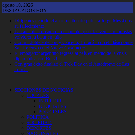
Saltar
agosto 10, 2026
al
DESTACADOS HOY
contenido
Dirigentes de todo el arco político despiden a Jorge Messi tras
su fallecimiento
La caída del consumo no encuentra piso: las ventas minoristas
volvieron a bajar en julio
Con un doblete de Jordy Caicedo, Huracán con el clásico ante
San Lorenzo en el Nuevo Gasómetro
El embajador argentino regresa al país en medio de la crisis
diplomática con Brasil
Con gran éxito finalizó el Trck Day en el Autódromo de Las
Termas
SECCIONES DE NOTICIAS
LOCALES
INTERIOR
JUDICIALES
POLICIALES
POLITICA
SOCIEDAD
DEPORTES
NACIONALES