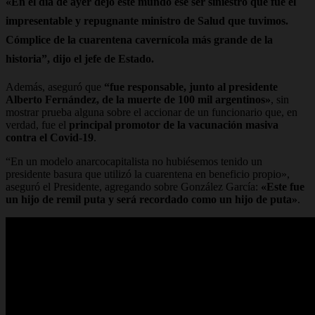
«En el día de ayer dejó este mundo ese ser siniestro que fue el
impresentable y repugnante ministro de Salud que tuvimos.
Cómplice de la cuarentena cavernícola más grande de la
historia
”, dijo el jefe de Estado.
Además, aseguró que
“fue responsable, junto al presidente
Alberto Fernández, de la muerte de 100 mil argentinos»
, sin
mostrar prueba alguna sobre el accionar de un funcionario que, en
verdad, fue el
principal promotor de la vacunación masiva
contra el Covid-19
.
“En un modelo anarcocapitalista no hubiésemos tenido un
presidente basura que utilizó la cuarentena en beneficio propio»,
aseguró el Presidente, agregando sobre González García:
«Este fue
un hijo de remil puta y será recordado como un hijo de puta»
.