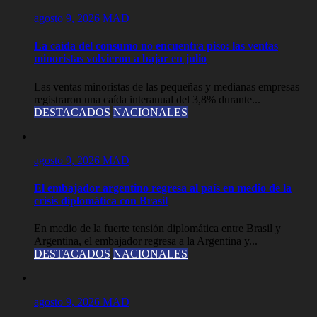
agosto 9, 2026
MAD
La caída del consumo no encuentra piso: las ventas
minoristas volvieron a bajar en julio
Las ventas minoristas de las pequeñas y medianas empresas
registraron una caída interanual del 3,8% durante...
DESTACADOS
NACIONALES
agosto 9, 2026
MAD
El embajador argentino regresa al país en medio de la
crisis diplomática con Brasil
En medio de la fuerte tensión diplomática entre Brasil y
Argentina, el embajador regresa a la Argentina y...
DESTACADOS
NACIONALES
agosto 9, 2026
MAD