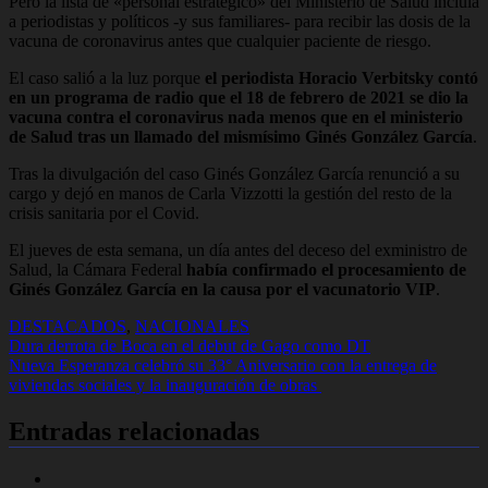
Pero la lista de «personal estratégico» del Ministerio de Salud incluía
a periodistas y políticos -y sus familiares- para recibir las dosis de la
vacuna de coronavirus antes que cualquier paciente de riesgo.
El caso salió a la luz porque
el periodista Horacio Verbitsky contó
en un programa de radio que el 18 de febrero de 2021 se dio la
vacuna contra el coronavirus nada menos que en el ministerio
de Salud tras un llamado del mismísimo Ginés González García
.
Tras la divulgación del caso Ginés González García renunció a su
cargo y dejó en manos de Carla Vizzotti la gestión del resto de la
crisis sanitaria por el Covid.
El jueves de esta semana, un día antes del deceso del exministro de
Salud, la Cámara Federal
había confirmado el procesamiento de
Ginés González García en la causa por el vacunatorio VIP
.
DESTACADOS
,
NACIONALES
Navegación
Dura derrota de Boca en el debut de Gago como DT
Nueva Esperanza celebró su 33° Aniversario con la entrega de
de
viviendas sociales y la inauguración de obras
entradas
Entradas relacionadas