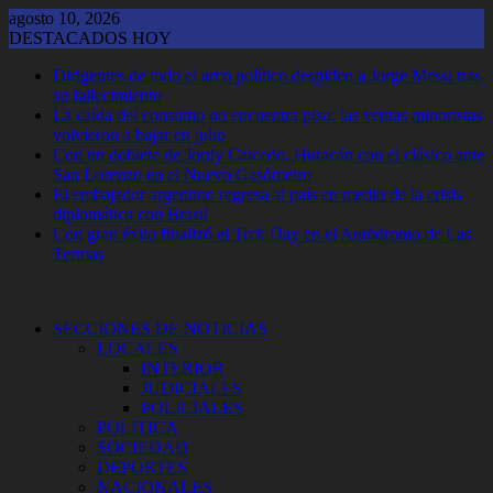
Saltar
agosto 10, 2026
al
DESTACADOS HOY
contenido
Dirigentes de todo el arco político despiden a Jorge Messi tras
su fallecimiento
La caída del consumo no encuentra piso: las ventas minoristas
volvieron a bajar en julio
Con un doblete de Jordy Caicedo, Huracán con el clásico ante
San Lorenzo en el Nuevo Gasómetro
El embajador argentino regresa al país en medio de la crisis
diplomática con Brasil
Con gran éxito finalizó el Trck Day en el Autódromo de Las
Termas
SECCIONES DE NOTICIAS
LOCALES
INTERIOR
JUDICIALES
POLICIALES
POLITICA
SOCIEDAD
DEPORTES
NACIONALES