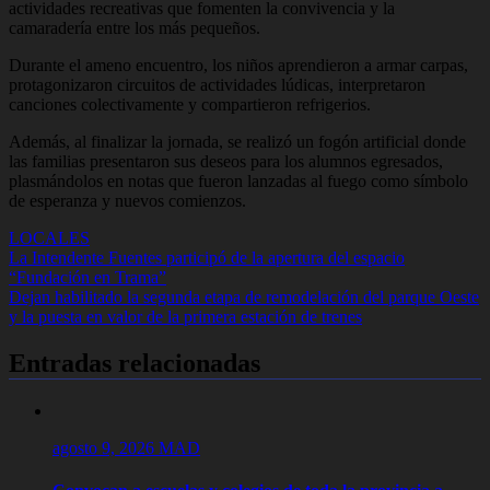
actividades recreativas que fomenten la convivencia y la
camaradería entre los más pequeños.
Durante el ameno encuentro, los niños aprendieron a armar carpas,
protagonizaron circuitos de actividades lúdicas, interpretaron
canciones colectivamente y compartieron refrigerios.
Además, al finalizar la jornada, se realizó un fogón artificial donde
las familias presentaron sus deseos para los alumnos egresados,
plasmándolos en notas que fueron lanzadas al fuego como símbolo
de esperanza y nuevos comienzos.
LOCALES
Navegación
La Intendente Fuentes participó de la apertura del espacio
“Fundación en Trama”
de
Dejan habilitado la segunda etapa de remodelación del parque Oeste
entradas
y la puesta en valor de la primera estación de trenes
Entradas relacionadas
agosto 9, 2026
MAD