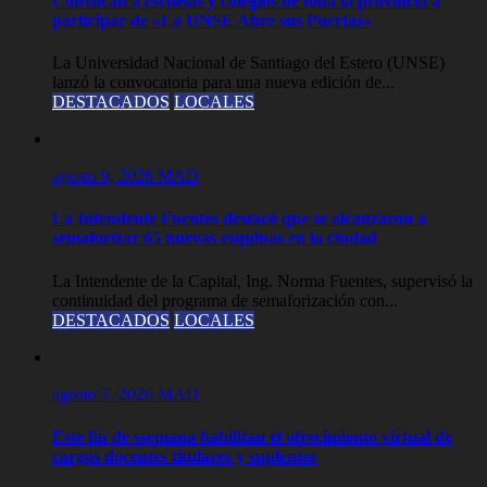
Convocan a escuelas y colegios de toda la provincia a
participar de «La UNSE Abre sus Puertas»
La Universidad Nacional de Santiago del Estero (UNSE)
lanzó la convocatoria para una nueva edición de...
DESTACADOS
LOCALES
agosto 9, 2026
MAD
La Intendente Fuentes destacó que se alcanzaron a
semaforizar 65 nuevas esquinas en la ciudad
La Intendente de la Capital, Ing. Norma Fuentes, supervisó la
continuidad del programa de semaforización con...
DESTACADOS
LOCALES
agosto 7, 2026
MAD
Este fin de ssemana habilitan el ofrecimiento virtual de
cargos docentes titulares y suplentes