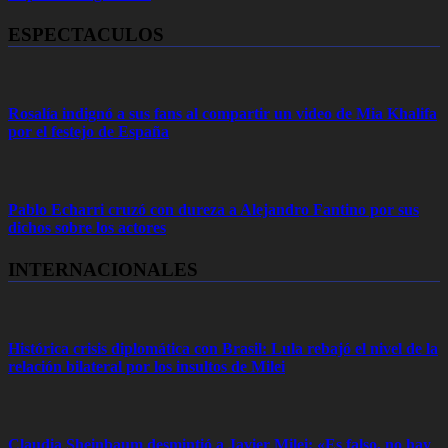
ESPECTACULOS
Rosalía indignó a sus fans al compartir un video de Mia Khalifa
por el festejo de España
Pablo Echarri cruzó con dureza a Alejandro Fantino por sus
dichos sobre los actores
INTERNACIONALES
Histórica crisis diplomática con Brasil: Lula rebajó el nivel de la
relación bilateral por los insultos de Milei
Claudia Sheinbaum desmintió a Javier Milei: «Es falso, no hay