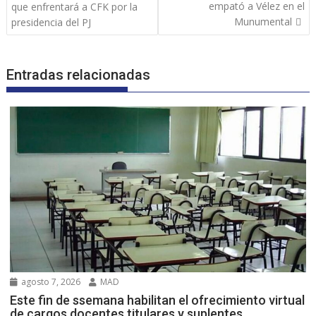
de
empató a Vélez en el
que enfrentará a CFK por la
entradas
Munumental
presidencia del PJ
Entradas relacionadas
agosto 7, 2026
MAD
Este fin de ssemana habilitan el ofrecimiento virtual
de cargos docentes titulares y suplentes