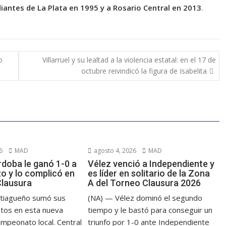
iantes de La Plata en 1995 y a Rosario Central en 2013
.
o
Villarruel y su lealtad a la violencia estatal: en el 17 de
octubre reivindicó la figura de Isabelita
6
MAD
agosto 4, 2026
MAD
rdoba le ganó 1-0 a
Vélez venció a Independiente y
o y lo complicó en
es líder en solitario de la Zona
Clausura
A del Torneo Clausura 2026
ntiagueño sumó sus
(NA) — Vélez dominó el segundo
tos en esta nueva
tiempo y le bastó para conseguir un
ampeonato local. Central
triunfo por 1-0 ante Independiente