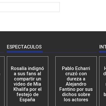
ESPECTACULOS
IN
Rosalía indignó
Pablo Echarri
a
a sus fans al
cruzó con
d
compartir un
dureza a
video de Mia
Alejandro
Khalifa por el
Fantino por sus
festejo de
dichos sobre
b
España
los actores