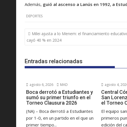
Además,
guió al ascenso a Lanús en 1992, a Estud
DEPORTES
Navegación
Milei ajusta a lo Menem: el financiamiento educativ
de
cayó 40 % en 2024
entradas
Entradas relacionadas
agosto 6, 2026
MAD
agosto 4, 202
Boca derrotó a Estudiantes y
Central Có
sumó su primer triunfo en el
San Lorenz
Torneo Clausura 2026
el Torneo 
(NA) – Boca derrotó a Estudiantes
El equipo sa
por 1-0, en un partido en el que un
primeros pun
primer tiempo...
edición del c