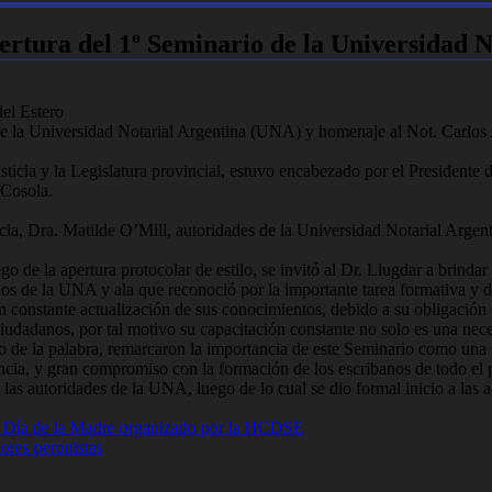
ertura del 1º Seminario de la Universidad N
el Estero
e la Universidad Notarial Argentina (UNA) y homenaje al Not. Carlos A.
Justicia y la Legislatura provincial, estuvo encabezado por el President
 Cosola.
incia, Dra. Matilde O’Mill, autoridades de la Universidad Notarial Arge
go de la apertura protocolar de estilo, se invitó al Dr. Llugdar a brinda
os de la UNA y ala que reconoció por la importante tarea formativa y de 
 constante actualización de sus conocimientos, debido a su obligación 
iudadanos, por tal motivo su capacitación constante no solo es una nece
so de la palabra, remarcaron la importancia de este Seminario como una 
ncia, y gran compromiso con la formación de los escribanos de todo el p
a las autoridades de la UNA, luego de lo cual se dio formal inicio a las
el Día de la Madre organizado por la HCDSE
dores peronistas