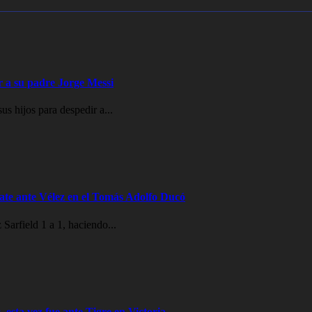
ir a su padre Jorge Messi
s hijos para despedir a...
te ante Vélez en el Tomás Adolfo Ducó
Sarfield 1 a 1, haciendo...
 esta vez fue ante Tigre en Victoria