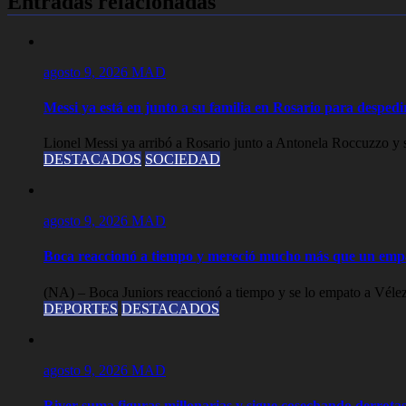
Entradas relacionadas
agosto 9, 2026
MAD
Messi ya está en junto a su familia en Rosario para desped
Lionel Messi ya arribó a Rosario junto a Antonela Roccuzzo y su
DESTACADOS
SOCIEDAD
agosto 9, 2026
MAD
Boca reaccionó a tiempo y mereció mucho más que un empa
(NA) – Boca Juniors reaccionó a tiempo y se lo empato a Vélez 
DEPORTES
DESTACADOS
agosto 9, 2026
MAD
River suma figuras millonarias y sigue cosechando derrotas,