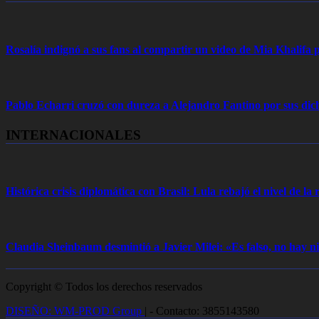
Rosalía indignó a sus fans al compartir un video de Mia Khalifa p
Pablo Echarri cruzó con dureza a Alejandro Fantino por sus dich
INTERNACIONALES
Histórica crisis diplomática con Brasil: Lula rebajó el nivel de la r
Claudia Sheinbaum desmintió a Javier Milei: «Es falso, no hay
Copyright © Todos los derechos reservados
DISEÑO: WM-PROD Group
|
- Contacto: 3855143580