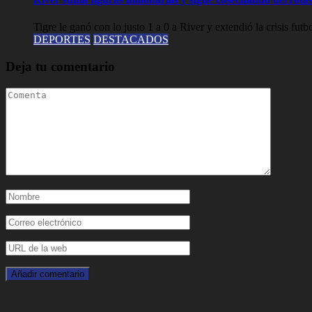
Tigre le ganó con lo justo 1 a 0 a River y extendió la crisis futbol
DEPORTES
DESTACADOS
Deja tu comentario