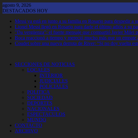
Saltar
agosto 9, 2026
al
DESTACADOS HOY
contenido
Messi ya está en junto a su familia en Rosario para despedir a 
Lionel Messi llegó en Rosario para darle el último adiós a su p
"Da vergüenza": el fuerte mensaje que compartió Javier Milei p
Boca reaccionó a tiempo y mereció mucho más que un empate 
Coudet sobre una nueva derrota de River: “Si no doy vuelta est
SECCIONES DE NOTICIAS
LOCALES
INTERIOR
JUDICIALES
POLICIALES
POLITICA
SOCIEDAD
DEPORTES
NACIONALES
ESPECTACULOS
MUNDO
CONTACTO
ARCHIVO