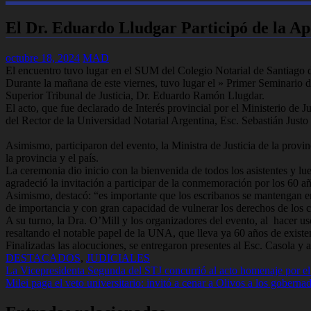
El Dr. Eduardo Lludgar Participó de la Ap
octubre 18, 2024
MAD
El encuentro tuvo lugar en el SUM del Colegio Notarial de Santiago d
Durante la mañana de este viernes, tuvo lugar el » Primer Seminario d
Superior Tribunal de Justicia, Dr. Eduardo Ramón Llugdar.
El acto, que fue declarado de Interés provincial por el Ministerio de 
del Rector de la Universidad Notarial Argentina, Esc. Sebastián Justo
Asimismo, participaron del evento, la Ministra de Justicia de la prov
la provincia y el país.
La ceremonia dio inicio con la bienvenida de todos los asistentes y lue
agradeció la invitación a participar de la conmemoración por los 60 añ
Asimismo, destacó: “es importante que los escribanos se mantengan en
de importancia y con gran capacidad de vulnerar los derechos de los c
A su turno, la Dra. O’Mill y los organizadores del evento, al hacer u
resaltando el notable papel de la UNA, que lleva ya 60 años de existe
Finalizadas las alocuciones, se entregaron presentes al Esc. Casola y 
DESTACADOS
,
JUDICIALES
Navegación
La Vicepresidenta Segunda del STJ concurrió al acto homenaje por 
Milei paga el veto universitario: invitó a cenar a Olivos a los goberna
de
entradas