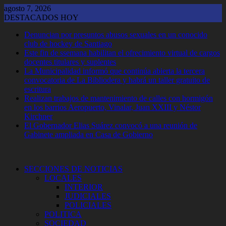
Saltar
agosto 7, 2026
al
DESTACADOS HOY
contenido
Denuncian por presuntos abusos sexuales en un conocido
club de hockey de Santiago
Este fin de ssemana habilitan el ofrecimiento virtual de cargos
docentes titulares y suplentes
La Municipalidad informó que continúa abierta la tercera
convocatoria de La Bibliodera y habrá un taller gratuito de
escritura
Realizan trabajos de mantenimiento de calles con hormigón
en los barrios Aeropuerto, Vinalar, Juan XXIII y Néstor
Kirchner
El Gobernador Elias Suárez convocó a una reunión de
Gabinete ampliada en Casa de Gobierno
SECCIONES DE NOTICIAS
LOCALES
INTERIOR
JUDICIALES
POLICIALES
POLITICA
SOCIEDAD