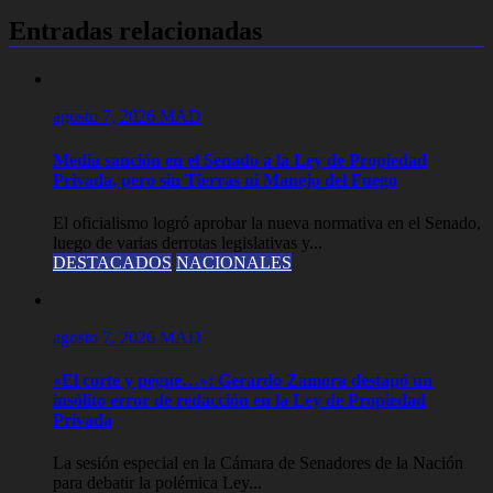
entradas
Entradas relacionadas
agosto 7, 2026
MAD
Media sanción en el Senado a la Ley de Propiedad
Privada, pero sin Tierras ni Manejo del Fuego
El oficialismo logró aprobar la nueva normativa en el Senado,
luego de varias derrotas legislativas y...
DESTACADOS
NACIONALES
agosto 7, 2026
MAD
«El corte y pegue…»: Gerardo Zamora destapó un
insólito error de redacción en la Ley de Propiedad
Privada
La sesión especial en la Cámara de Senadores de la Nación
para debatir la polémica Ley...