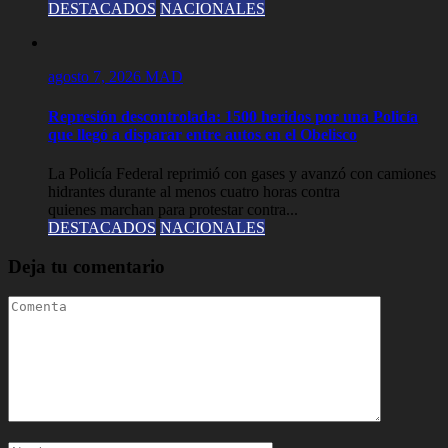
DESTACADOS
NACIONALES
agosto 7, 2026
MAD
Represión descontrolada: 1500 heridos por una Policía
que llegó a disparar entre autos en el Obelisco
La Policía Federal reprimió con gases y avanzó con camiones
hidrantes durante al menos cuatro horas contra
quienes marchan para protestar contra...
DESTACADOS
NACIONALES
Deja tu comentario