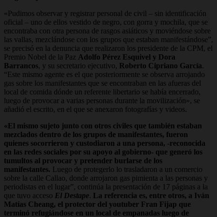
«Pudimos observar y registrar personal de civil – sin identificación
oficial – uno de ellos vestido de negro, con gorra y mochila, que se
encontraba con otra persona de rasgos asiáticos y moviéndose sobre
las vallas, mezclándose con los grupos que estaban manifestándose”,
se precisó en la denuncia que realizaron los presidente de la CPM, el
Premio Nobel de la Paz
Adolfo Pérez Esquivel y Dora
Barrancos
, y su secretario ejecutivo,
Roberto Cipriano García
.
“Este mismo agente es el que posteriormente se observa arrojando
gas sobre los manifestantes que se encontraban en las afueras del
local de comida dónde un referente libertario se había encerrado,
luego de provocar a varias personas durante la movilización», se
añadió el escrito, en el que se anexaron fotografías y videos.
«El mismo sujeto junto con otros civiles que también estaban
mezclados dentro de los grupos de manifestantes, fueron
quienes socorrieron y custodiaron a una persona, -reconocida
en las redes sociales por su apoyo al gobierno- que generó los
tumultos al provocar y pretender burlarse de los
manifestantes.
Luego de protegerlo lo trasladaron a un comercio
sobre la calle Callao, donde arrojaron gas pimienta a las personas y
periodistas en el lugar”, continúa la presentación de 17 páginas a la
que tuvo acceso
El Destape
.
La referencia es, entre otros, a Iván
Matías Cheang, el protector del youtuber Fran Fijap que
terminó refugiándose en un local de empanadas luego de