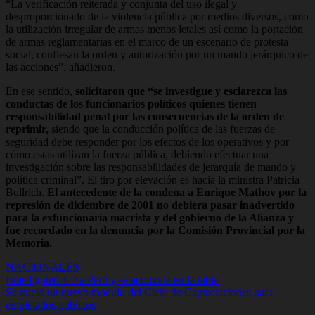
“La verificación reiterada y conjunta del uso ilegal y
desproporcionado de la violencia pública por medios diversos, como
la utilización irregular de armas menos letales así como la portación
de armas reglamentarias en el marco de un escenario de protesta
social, confiesan la orden y autorización por un mando jerárquico de
las acciones”, añadieron.
En ese sentido,
solicitaron que “se investigue y esclarezca las
conductas de los funcionarios políticos quienes tienen
responsabilidad penal por las consecuencias de la orden de
reprimir,
siendo que la conducción política de las fuerzas de
seguridad debe responder por los efectos de los operativos y por
cómo estas utilizan la fuerza pública, debiendo efectuar una
investigación sobre las responsabilidades de jerarquía de mando y
política criminal”. El tiro por elevación es hacia la ministra Patricia
Bullrich.
El antecedente de la condena a Enrique Mathov por la
represión de diciembre de 2001 no debiera pasar inadvertido
para la exfuncionaria macrista y del gobierno de la Alianza y
fue recordado en la denuncia por la Comisión Provincial por la
Memoria.
NACIONALES
Navegación
Brasil goleó 4-0 a Perú y se acomoda en la tabla
Se inició un nuevo módulo del Ciclo de Captaciaciones para
de
empletados públicos