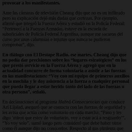
provocar a los manifestantes.
Ante las cámaras de televisión Cheang dijo que no es un infiltrado
pero su explicación dejó más dudas que certezas. Por ejemplo,
afirmó que integró la Fuerza Aérea y estudió en la Policía Federal:
“Pertenecí a la Fuerzas Armadas, estuve en la escuela de
suboficiales de Policía Federal Argentina, aunque me sacaron del
curso por unas calumnias e injurias que nunca se pudieron
comprobar”, dijo.
En diálogo con El Destape Radio, ese martes, Cheang dijo que
no podía dar precisiones sobre los “lugares estratégicos” en los
que prestó servicio en la Fuerza Aérea y agregó que en la
actualidad concurre de forma voluntaria a asistir a las fuerzas
en las manifestaciones: “Voy con mi equipo de primeros auxilios
en la mochila y le doy asistencia a la fuerza o cualquier personal
que pueda llegar a estar herido tanto del lado de las fuerzas u
otra persona”, señaló.
En declaraciones al programa
Habrá Consecuencias
que conduce
Ari Lijalad, aseguró que se contacta con las fuerzas de seguridad y
les avisa que actúa como voluntario en cada marcha: “Paso y les
digo ‘miren que estoy de voluntario, voy a estar acá a resguardo’”.
“Yo voy solo”, sumó luego pero consideró que debe haber otros
como él aunque dijo no conocerlos. Respecto al gas pimienta que