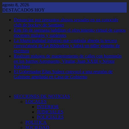
Saltar
agosto 8, 2026
al
DESTACADOS HOY
contenido
Denuncian por presuntos abusos sexuales en un conocido
club de hockey de Santiago
Este fin de ssemana habilitan el ofrecimiento virtual de cargos
docentes titulares y suplentes
La Municipalidad informó que continúa abierta la tercera
convocatoria de La Bibliodera y habrá un taller gratuito de
escritura
Realizan trabajos de mantenimiento de calles con hormigón
en los barrios Aeropuerto, Vinalar, Juan XXIII y Néstor
Kirchner
El Gobernador Elias Suárez convocó a una reunión de
Gabinete ampliada en Casa de Gobierno
SECCIONES DE NOTICIAS
LOCALES
INTERIOR
JUDICIALES
POLICIALES
POLITICA
SOCIEDAD