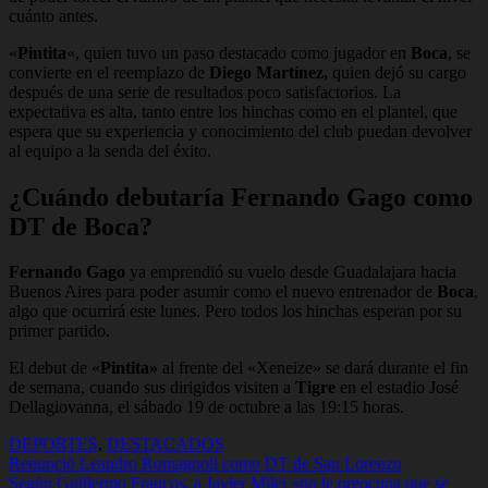
cuánto antes.
«
Pintita
«, quien tuvo un paso destacado como jugador en
Boca
, se
convierte en el reemplazo de
Diego Martínez,
quien dejó su cargo
después de una serie de resultados poco satisfactorios. La
expectativa es alta, tanto entre los hinchas como en el plantel, que
espera que su experiencia y conocimiento del club puedan devolver
al equipo a la senda del éxito.
¿Cuándo debutaría Fernando Gago como
DT de Boca?
Fernando Gago
ya emprendió su vuelo desde Guadalajara hacia
Buenos Aires para poder asumir como el nuevo entrenador de
Boca
,
algo que ocurrirá este lunes. Pero todos los hinchas esperan por su
primer partido.
El debut de «
Pintita»
al frente del «Xeneize» se dará durante el fin
de semana, cuando sus dirigidos visiten a
Tigre
en el estadio José
Dellagiovanna, el sábado 19 de octubre a las 19:15 horas.
DEPORTES
,
DESTACADOS
Navegación
Renunció Leandro Romagnoli como DT de San Lorenzo
Según Guillermo Francos, a Javier Milei «no le preocupa que se