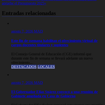
de
apruebe el Presupuesto 2025»
entradas
Entradas relacionadas
agosto 7, 2026
MAD
Este fin de ssemana habilitan el ofrecimiento virtual de
cargos docentes titulares y suplentes
El Consejo General de Educación (CGE) informó que
durante este fin de semana se llevará adelante un nuevo
ofrecimiento...
DESTACADOS
LOCALES
agosto 7, 2026
MAD
El Gobernador Elias Suárez convocó a una reunión de
Gabinete ampliada en Casa de Gobierno