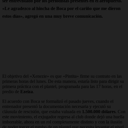
ser entrevistado por los periodistas presentes en el aeropuerto.
«Le agradezco al hincha de Boca por el cariño que me dieron
estos días», agregó en una muy breve comunicación.
El objetivo del «Xenezie» es que «Pintita» firme su contrato en las
primeras horas del lunes. De esta manera, estaría listo para dirigir su
primera práctica con el plantel, programada para las 17 horas, en el
predio de
Ezeiza
.
El acuerdo con Boca se formalizó el pasado jueves, cuando el
entrenador presentó la documentación necesaria y ejecutó su
cláusula de rescisión, que estaba valuada en
1.500.000 dólares
. Con
este movimiento, el exjugador regresa al club donde dejó una huella
imborrable, ahora en un rol completamente distinto y con la ilusión
de poder torcer el rumbo de un plantel que necesita levantar el nivel