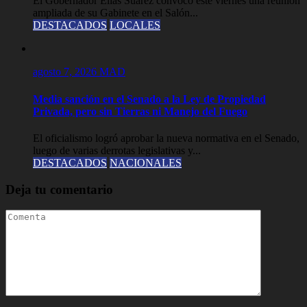
El Gobernador Elías Suárez convocó este viernes una reunión
ampliada de su Gabinete en el Salón...
DESTACADOS
LOCALES
agosto 7, 2026
MAD
Media sanción en el Senado a la Ley de Propiedad
Privada, pero sin Tierras ni Manejo del Fuego
El oficialismo logró aprobar la nueva normativa en el Senado,
luego de varias derrotas legislativas y...
DESTACADOS
NACIONALES
Deja tu comentario