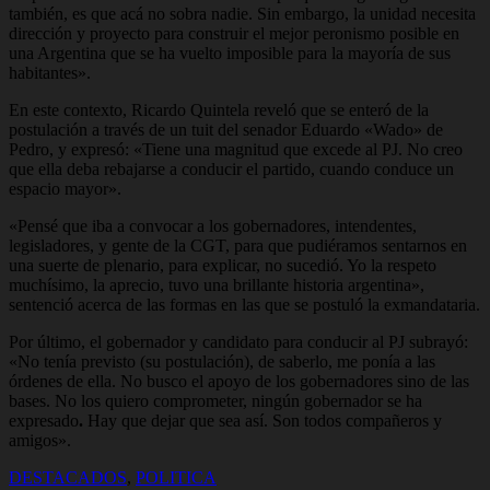
también, es que acá no sobra nadie. Sin embargo, la unidad necesita
dirección y proyecto para construir el mejor peronismo posible en
una Argentina que se ha vuelto imposible para la mayoría de sus
habitantes».
En este contexto, Ricardo Quintela reveló que se enteró de la
postulación a través de un tuit del senador Eduardo «Wado» de
Pedro, y expresó: «Tiene una magnitud que excede al PJ. No creo
que ella deba rebajarse a conducir el partido, cuando conduce un
espacio mayor».
«Pensé que iba a convocar a los gobernadores, intendentes,
legisladores, y gente de la CGT, para que pudiéramos sentarnos en
una suerte de plenario, para explicar, no sucedió. Yo la respeto
muchísimo, la aprecio, tuvo una brillante historia argentina»,
sentenció acerca de las formas en las que se postuló la exmandataria.
Por último, el gobernador y candidato para conducir al PJ subrayó:
«No tenía previsto (su postulación), de saberlo, me ponía a las
órdenes de ella. No busco el apoyo de los gobernadores sino de las
bases. No los quiero comprometer, ningún gobernador se ha
expresado
.
Hay que dejar que sea así. Son todos compañeros y
amigos».
DESTACADOS
,
POLITICA