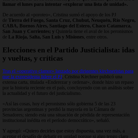
llamar el lunes para intentar «explorar una lista de unidad».
De acuerdo al «poroteo», Cristina sumó el apoyo de los PJ
de
Tierra del Fuego, Santa Cruz, Chubut, Neuquén, Río Negro,
CABA, Buenos Aires, Santiago del Estero, Chaco Catamarca,
San Juan y Corrientes; y
Quintela tiene el aval de los peronismos
de
La Rioja, Salta, San Luis y Misiones
, entre otros.
Elecciones en el Partido Justicialista: idas
y vueltas, y críticas
Tras el «operativo clamor» lanzado por dirigentes kirchneristas para
que la expresidenta lidere el PJ
, Cristina Kirchner publicó una
extensa carta, titulada «Enderezar y ordenar», donde hizo un repaso
por la historia reciente en el país, concluyendo con un análisis sobre
la actualidad y el futuro del justicialismo.
«Así las cosas, hoy el peronismo sólo gobierna 5 de las 23
provincias argentinas y perdió la mayoría en la Cámara de
Senadores; siendo esta una situación de pérdida de representación
institucional inédita en el período democrático», señaló.
Y agregó: «Quiero decirles que estoy dispuesta, una vez más, a
aceptar el desafío de debatir en unidad porque si algo tengo claro