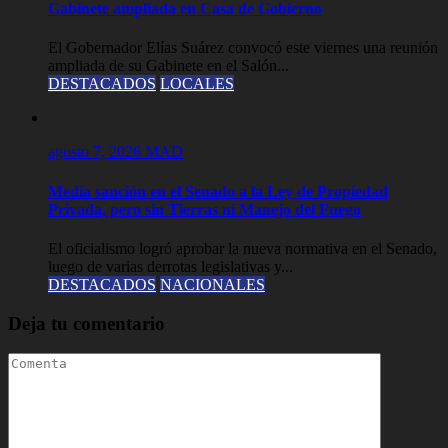
Gabinete ampliada en Casa de Gobierno
El Gobernador Elías Suárez convocó este viernes una reunión
ampliada de su Gabinete en el Salón...
DESTACADOS
LOCALES
agosto 7, 2026
MAD
Media sanción en el Senado a la Ley de Propiedad
Privada, pero sin Tierras ni Manejo del Fuego
El oficialismo logró aprobar la nueva normativa en el Senado,
luego de varias derrotas legislativas y...
DESTACADOS
NACIONALES
Deja tu comentario