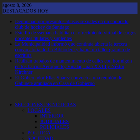
Saltar
agosto 8, 2026
al
DESTACADOS HOY
contenido
Denuncian por presuntos abusos sexuales en un conocido
club de hockey de Santiago
Este fin de ssemana habilitan el ofrecimiento virtual de cargos
docentes titulares y suplentes
La Municipalidad informó que continúa abierta la tercera
convocatoria de La Bibliodera y habrá un taller gratuito de
escritura
Realizan trabajos de mantenimiento de calles con hormigón
en los barrios Aeropuerto, Vinalar, Juan XXIII y Néstor
Kirchner
El Gobernador Elias Suárez convocó a una reunión de
Gabinete ampliada en Casa de Gobierno
SECCIONES DE NOTICIAS
LOCALES
INTERIOR
JUDICIALES
POLICIALES
POLITICA
SOCIEDAD