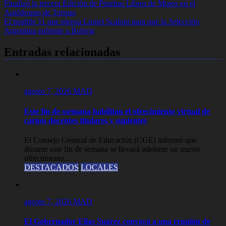
Navegación
Finalizó la tercera Edición de Pruebas Libres de Motos en el
Autódromo de Termas
de
El posible 11 que piensa Lionel Scaloni para que la Selección
entradas
Argentina enfrente a Bolivia
Entradas relacionadas
agosto 7, 2026
MAD
Este fin de ssemana habilitan el ofrecimiento virtual de
cargos docentes titulares y suplentes
El Consejo General de Educación (CGE) informó que
durante este fin de semana se llevará adelante un nuevo
ofrecimiento...
DESTACADOS
LOCALES
agosto 7, 2026
MAD
El Gobernador Elias Suárez convocó a una reunión de