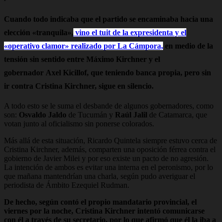
Cuando todo indicaba que el partido se encaminaba hacia una
elección «tranquila»,
vino el tuit de la expresidenta y el
«operativo clamor» realizado por La Cámpora,
en medio de la
tensión sin sentido entre
Máximo Kirchner
y el
gobernador
Axel Kicillof
, que teniendo banca propia, pero sin
ir contra Cristina Kirchner, sigue en silencio.
A todo esto se le suma el desbande de algunos gobernadores, como
son:
Osvaldo Jaldo
de Tucumán y
Raúl Jalil
de Catamarca, que
votan junto al oficialismo sin ponerse colorados.
Más allá de esta situación, Ricardo Quintela siempre estuvo cerca de
Cristina Kirchner, además, comparten una oposición férrea contra el
gobierno de Javier Milei y por eso existe un pacto de no agresión.
La intención de ambos es evitar una interna en el peronismo, por lo
que mañana mantendrían una charla, según pudo averiguar el
periodista de Ámbito Ezequiel Rudman.
De hecho, según contó el propio mandatario provincial, el
viernes por la noche, Cristina Kirchner intentó comunicarse
con él a través de su secretario, por lo que afirmó que él la iba a