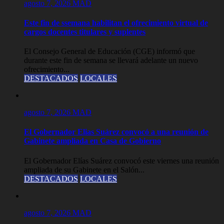
agosto 7, 2026
MAD
Este fin de ssemana habilitan el ofrecimiento virtual de
cargos docentes titulares y suplentes
El Consejo General de Educación (CGE) informó que
durante este fin de semana se llevará adelante un nuevo
ofrecimiento...
DESTACADOS
LOCALES
agosto 7, 2026
MAD
El Gobernador Elias Suárez convocó a una reunión de
Gabinete ampliada en Casa de Gobierno
El Gobernador Elías Suárez convocó este viernes una reunión
ampliada de su Gabinete en el Salón...
DESTACADOS
LOCALES
agosto 7, 2026
MAD