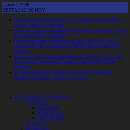
Saltar
agosto 8, 2026
al
DESTACADOS HOY
contenido
Denuncian por presuntos abusos sexuales en un conocido
club de hockey de Santiago
Este fin de ssemana habilitan el ofrecimiento virtual de cargos
docentes titulares y suplentes
La Municipalidad informó que continúa abierta la tercera
convocatoria de La Bibliodera y habrá un taller gratuito de
escritura
Realizan trabajos de mantenimiento de calles con hormigón
en los barrios Aeropuerto, Vinalar, Juan XXIII y Néstor
Kirchner
El Gobernador Elias Suárez convocó a una reunión de
Gabinete ampliada en Casa de Gobierno
SECCIONES DE NOTICIAS
LOCALES
INTERIOR
JUDICIALES
POLICIALES
POLITICA
SOCIEDAD