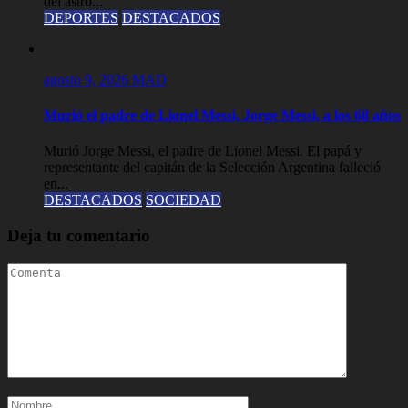
del astro...
DEPORTES
DESTACADOS
agosto 9, 2026
MAD
Murió el padre de Lionel Messi, Jorge Messi, a los 68 años
Murió Jorge Messi, el padre de Lionel Messi. El papá y
representante del capitán de la Selección Argentina falleció
en...
DESTACADOS
SOCIEDAD
Deja tu comentario