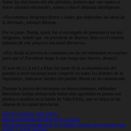
Sobre las elecciones del año próximo, sostuvo que
«no vamos a
hacer alianzas electorales, vamos a hacer alianzas ideológicas».
«Necesitamos dirigentes firmes y leales que defiendan las ideas de
la libertad»,
subrayó Menem.
Por su parte, Pareja, quien fue el encargado de presentar a los dos
dirigentes, señaló que
«la provincia de Buenos Aires es el corazón
latiendo de este proyecto nacional libertario».
«Hoy desde la provincia contamos con las herramientas necesarias
para que el Presidente haga lo que tenga que hacer»,
destacó.
El acto de LLA en La Plata fue parte de la
«consolidación del
partido a nivel nacional para competir en todos los distritos de la
Argentina»,
indicaron fuentes del partido liberal en un comunicado.
Durante la previa del encuentro en tierras platenses, militantes
libertarios habían denunciado haber sido agredidos en patota con
piedras e insultos en el barrio de Villa Elvira, que se ubica en las
afueras de la capital provincial.
DESTACADOS
,
POLITICA
Navegación
Murió el diputado del PRO «Tito» Stefani
Evacuaron el aeropuerto de El Calafate: pasajero dijo que tenía una
de
bomba y quedó detenido