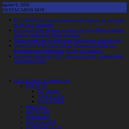
Saltar
agosto 9, 2026
al
DESTACADOS HOY
contenido
El Comando Sur quiere asegurarse el agua para los proyectos
de IA en la Patagonia
El anuncio de la AFA por la muerte de Jorge Messi: medidas
para los partidos del fútbol argentino
Murió el padre de Lionel Messi, Jorge Messi, a los 68 años
Comenzó la 3° Fecha de la Liga Argentina de Natación
Paralímpica en el Natatorio "Madre de Ciudades"
La Aurora celebró sus 206° años con un acto y la entrega de
viviendas sociales
SECCIONES DE NOTICIAS
LOCALES
INTERIOR
JUDICIALES
POLICIALES
POLITICA
SOCIEDAD
DEPORTES
NACIONALES
ESPECTACULOS