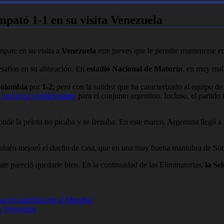
mpató 1-1 en su visita Venezuela
mpate en su visita a
Venezuela
este jueves que le permite mantenerse en
esafíos en su alineación. En
estadio Nacional de Maturín
, en muy mal
olombia
por
1-2,
pero con la solidez que ha caracterizado al equipo de 
 un factor condicionante
para el conjunto argentino. Incluso, el partid
nde la pelota no picaba y se frenaba. En este marco, Argentina llegó a l
bién mejoró el dueño de casa, que en una muy buena maniobra de Sotel
e pareció quedarle bien. En la continuidad de las Eliminatorias,
la Se
a de clasificación al Mundial
or Venezuela