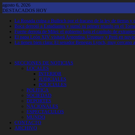
Saltar
agosto 6, 2026
al
DESTACADOS HOY
contenido
La Rosada culpa a Bullrich por el fracaso de la ley de tierras 
Boca derrotó a Estudiantes y sumó su primer triunfo en el Tor
Fuerte derrota de Milei: el gobierno baja el capítulo de extranjer
El papa León XIV visitará Argentina, Uruguay y Perú en novi
La tienen bien clara: El senador Benegas Lynch, muy cercano a 
SECCIONES DE NOTICIAS
LOCALES
INTERIOR
JUDICIALES
POLICIALES
POLITICA
SOCIEDAD
DEPORTES
NACIONALES
ESPECTACULOS
MUNDO
CONTACTO
ARCHIVO