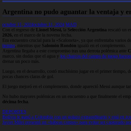
Argentina no pudo aguantar la ventaja y e
octubre 11, 2024
octubre 11, 2024
MAD
Con el regreso de
Lionel Messi,
la
Selección Argentina
rescató un e
2026,
en el marco de la novena fecha.
Era encuentro crucial para la «Scaloneta», ya que enfrentaba varios d
tiempo
, mientras que
Salomón Rondón
igualó en el complemento.
Argentina llegaba a este compromiso tras una derrota polémica ante
C
marco, sin dudas que el agua y
los charcos del campo de juego fueron
drenar un poco más.
Luego, en el desarrollo, costó muchísimo jugar en el primer tiempo, do
pocas chances claras de gol.
El juego mejoró en el complemento, donde apareció Messi aunque tam
No hubo mayores polémicas en un encuentro a que finalmente el empat
décima fecha
.
DEPORTES
Navegación
Bolivia le ganó a Colombia con un golazo extraordinario y está en zon
Javier Milei presentó un «hábeas corpus» para evitar ser capturado p
de