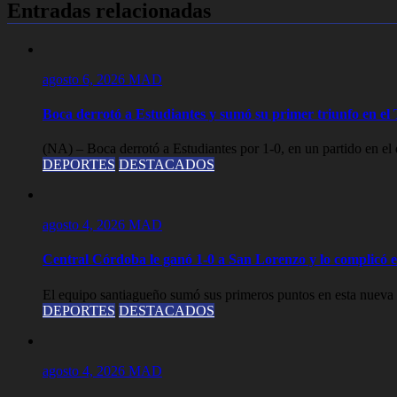
entradas
Entradas relacionadas
agosto 6, 2026
MAD
Boca derrotó a Estudiantes y sumó su primer triunfo en e
(NA) – Boca derrotó a Estudiantes por 1-0, en un partido en el 
DEPORTES
DESTACADOS
agosto 4, 2026
MAD
Central Córdoba le ganó 1-0 a San Lorenzo y lo complicó 
El equipo santiagueño sumó sus primeros puntos en esta nueva 
DEPORTES
DESTACADOS
agosto 4, 2026
MAD