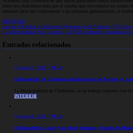
«Estamos muy contentos de que hayan participado tantas institucione
todos los ciudadanos para que el cambio que necesitamos en cuanto a
naturales pero sin comprometer a las próximas generaciones, es realme
INTERIOR
Navegación
Más de 150 niños accedieron al Programa «Mis Primeros 1700 Días» 
La Municipalidad de la Capital y la UNSE realizarán conversatorios p
de
entradas
Entradas relacionadas
agosto 7, 2026
MAD
El municipio de Clodomira realiza tareas de bacheo en la r
La Municipalidad de Clodomira, en un trabajo conjunto con el G
INTERIOR
agosto 6, 2026
MAD
El Intendente Daniel Ruiz visitó el jardín «Copito de Alg