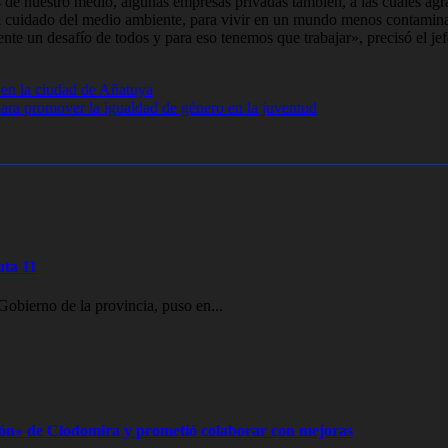
s de nuestro medio, algunas empresas privadas también, a las cuales a
l cuidado del medio ambiente, para vivir en un mundo menos contamina
nte un desafío de todos y para eso tenemos que trabajar», precisó el je
en la ciudad de Añatuya
ara promover la igualdad de género en la juventud
uta 11
obierno de la provincia, puso en...
odón» de Clodomira y prometió colaborar con mejoras