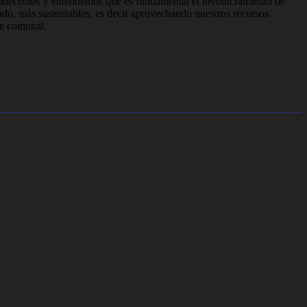
gradecemos y entendemos que es fundamental el involucramiento de
do, más sustentables, es decir aprovechando nuestros recursos
fe comunal.