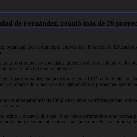
iudad de Fernández, reunió más de 20 proyec
, organizada por el municipio a través de la Dirección de Educación y 
o.
ncionarios comunales y concejales, quienes visitaron cada uno de los pro
 a la preservación del medio ambiente.
e energías renovables; recuperación de focos LED; cuidado del agua en 
la con retazos de ropa en desuso; elaboración de piezas mediante el reci
nde se entregaron más de 130 plantas, entre aromáticas (menta, romero,
a – verano.
 se refirió al evento y dijo que «Nos vamos sorprendidos una vez más por
o ambiente y de concientización es una tarea que debe ser continua, de