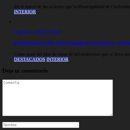
En el marco de las acciones que la Municipalidad de Clodomira 
INTERIOR
agosto 5, 2026
MAD
El Gobernador Elías Suárez inauguró el acueducto y vivien
Como parte del plan de obras de infraestructura que se lleva adela
DESTACADOS
INTERIOR
Deja tu comentario