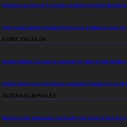
Mendoza: un sismo de 4,3 grados sacudió la provincia durante 
A los 54 años murió Ernestina Pais tras ser arrollado su auto por
ESPECTACULOS
Rosalía indignó a sus fans al compartir un video de Mia Khalifa p
Pablo Echarri cruzó con dureza a Alejandro Fantino por sus dich
INTERNACIONALES
Histórica crisis diplomática con Brasil: Lula rebajó el nivel de la r