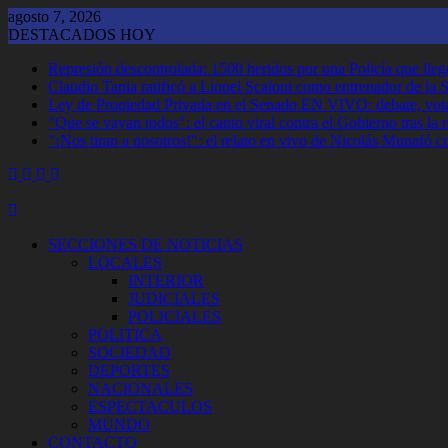
Saltar
agosto 7, 2026
al
DESTACADOS HOY
contenido
Represión descontrolada: 1500 heridos por una Policía que llegó
Claudio Tapia ratificó a Lionel Scaloni como entrenador de la 
Ley de Propiedad Privada en el Senado EN VIVO: debate, vota
"Que se vayan todos": el canto viral contra el Gobierno tras la
"¡Nos tiran a nosotros!": el relato en vivo de Nicolás Munafó 
SECCIONES DE NOTICIAS
LOCALES
INTERIOR
JUDICIALES
POLICIALES
POLITICA
SOCIEDAD
DEPORTES
NACIONALES
ESPECTACULOS
MUNDO
CONTACTO