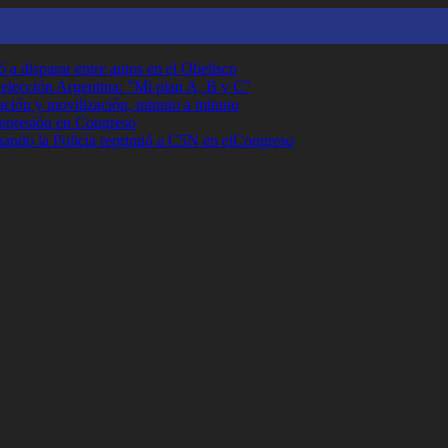
 a disparar entre autos en el Obelisco
Selección Argentina: "Mi plan A, B y C"
ción y movilización, minuto a minuto
 represión en Congreso
cuando la Policía reprimió a C5N en elCongreso