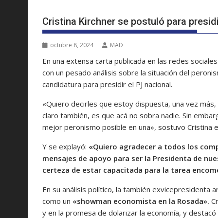
Cristina Kirchner se postuló para presid
octubre 8, 2024
MAD
En una extensa carta publicada en las redes sociales
con un pesado análisis sobre la situación del peroni
candidatura para presidir el PJ nacional.
«Quiero decirles que estoy dispuesta, una vez más, 
claro también, es que acá no sobra nadie. Sin embarg
mejor peronismo posible en una»
, sostuvo Cristina e
Y se explayó:
«Quiero agradecer a todos los comp
mensajes de apoyo para ser la Presidenta de nues
certeza de estar capacitada para la tarea encom
En su análisis político, la también exvicepresidenta ar
como un
«showman economista en la Rosada».
Cr
y en la promesa de dolarizar la economía, y destacó