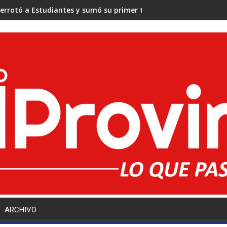
errotó a Estudiantes y sumó su primer triunfo en el Torneo Cl
ARCHIVO