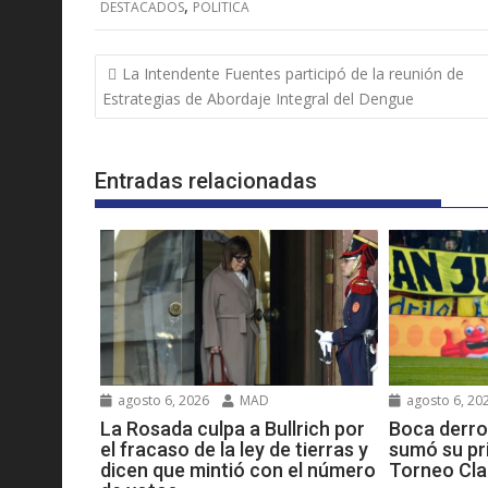
,
DESTACADOS
POLITICA
Navegación
La Intendente Fuentes participó de la reunión de
de
Estrategias de Abordaje Integral del Dengue
entradas
Entradas relacionadas
agosto 6, 20
agosto 6, 2026
MAD
Boca derro
La Rosada culpa a Bullrich por
sumó su pri
el fracaso de la ley de tierras y
Torneo Cla
dicen que mintió con el número