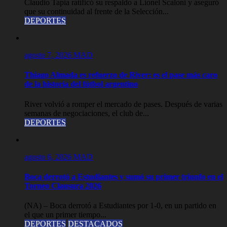
Claudio Tapia ratificó su respaldo a Lionel Scaloni y aseguró
que su continuidad al frente de la Selección...
DEPORTES
agosto 7, 2026
MAD
Thiago Almada es refuerzo de River: es el pase más caro
de la historia del fútbol argentino
River volvió a romper el mercado de pases. Después de varias
semanas de negociaciones, el club de...
DEPORTES
agosto 6, 2026
MAD
Boca derrotó a Estudiantes y sumó su primer triunfo en el
Torneo Clausura 2026
(NA) – Boca derrotó a Estudiantes por 1-0, en un partido en
el que un primer tiempo...
DEPORTES
DESTACADOS