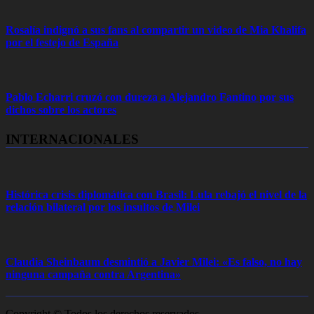
Rosalía indignó a sus fans al compartir un video de Mia Khalifa
por el festejo de España
Pablo Echarri cruzó con dureza a Alejandro Fantino por sus
dichos sobre los actores
INTERNACIONALES
Histórica crisis diplomática con Brasil: Lula rebajó el nivel de la
relación bilateral por los insultos de Milei
Claudia Sheinbaum desmintió a Javier Milei: «Es falso, no hay
ninguna campaña contra Argentina»
Copyright © Todos los derechos reservados