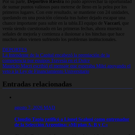
Por su parte,
Deportivo Riestra
no pudo aprovechar la oportunidad
de sumar puntos valiosos para meterse de lleno en la pelea por los
primeros lugares. Con este resultado, se mantiene con 24 unidades,
quedando en una posición cómoda tras haber dejado escapar una
chance importante para subir en la tabla.El equipo de
Vaccari
, que
venía siendo cuestionado en las primeras fechas, ahora muestra
señales de mejoría y comienza a ilusionar a los hinchas que hace
muchos años vienen sufriendo los problemas institucionales.
DEPORTES
Navegación
La Intendente de la Capital encabezó la premiación de la
competencia por equipos Travesía en el Dulce
de
Mauricio Macri escribió el mensaje que esperaba Milei apoyando el
entradas
veto a la Ley de Financiamiento Universitario
Entradas relacionadas
agosto 7, 2026
MAD
Claudio Tapia ratificó a Lionel Scaloni como entrenador
de la Selección Argentina: «Mi plan A, B y C»