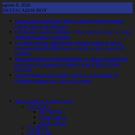
Saltar
agosto 8, 2026
al
DESTACADOS HOY
contenido
Denuncian por presuntos abusos sexuales en un conocido
club de hockey de Santiago
Este fin de ssemana habilitan el ofrecimiento virtual de cargos
docentes titulares y suplentes
La Municipalidad informó que continúa abierta la tercera
convocatoria de La Bibliodera y habrá un taller gratuito de
escritura
Realizan trabajos de mantenimiento de calles con hormigón
en los barrios Aeropuerto, Vinalar, Juan XXIII y Néstor
Kirchner
El Gobernador Elias Suárez convocó a una reunión de
Gabinete ampliada en Casa de Gobierno
SECCIONES DE NOTICIAS
LOCALES
INTERIOR
JUDICIALES
POLICIALES
POLITICA
SOCIEDAD