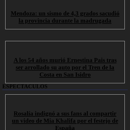
Mendoza: un sismo de 4,3 grados sacudió
la provincia durante la madrugada
A los 54 años murió Ernestina Pais tras
ser arrollado su auto por el Tren de la
Costa en San Isidro
ESPECTACULOS
Rosalía indignó a sus fans al compartir
un video de Mia Khalifa por el festejo de
España