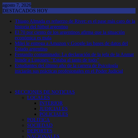
Saltar
agosto 7, 2026
al
DESTACADOS HOY
contenido
Thiago Almada es refuerzo de River: es el pase más caro de la
historia del fútbol argentino
El 70 por ciento de los argentinos afirma que la situación
económica es mala
Milei le entrega a Amazon y Google las bases de datos del
Estado argentino
Fentanilo contaminado: La declaración de la jefa de la Anmat
hunde a Lugones: "Estaba al tanto de todo"
Estudiantes del último año de la carrera de Psicología
iniciarán sus prácticas profesionales en el Poder Judicial
SECCIONES DE NOTICIAS
LOCALES
INTERIOR
JUDICIALES
POLICIALES
POLITICA
SOCIEDAD
DEPORTES
NACIONALES