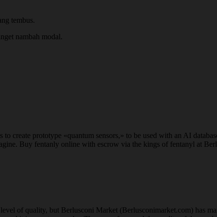
ang tembus.
anget nambah modal.
 create prototype «quantum sensors,» to be used with an AI database t
gine. Buy fentanly online with escrow via the kings of fentanyl at Be
me level of quality, but Berlusconi Market (Berlusconimarket.com) has man