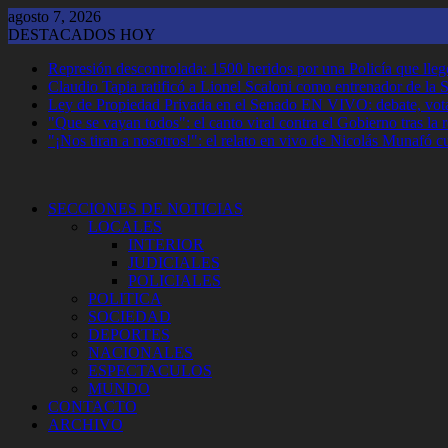
Saltar
agosto 7, 2026
al
DESTACADOS HOY
contenido
Represión descontrolada: 1500 heridos por una Policía que llegó
Claudio Tapia ratificó a Lionel Scaloni como entrenador de la 
Ley de Propiedad Privada en el Senado EN VIVO: debate, vota
"Que se vayan todos": el canto viral contra el Gobierno tras la
"¡Nos tiran a nosotros!": el relato en vivo de Nicolás Munafó 
SECCIONES DE NOTICIAS
LOCALES
INTERIOR
JUDICIALES
POLICIALES
POLITICA
SOCIEDAD
DEPORTES
NACIONALES
ESPECTACULOS
MUNDO
CONTACTO
ARCHIVO