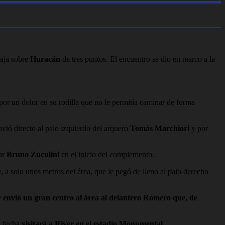
taja sobre
Huracán
de tres puntos. El encuentro se dio en marco a la
por un dolor en su rodilla que no le permitía caminar de forma
nvió directo al palo izquierdo del arquero
Tomás Marchiori
y por
or
Bruno Zuculini
en el inicio del complemento.
re, a solo unos metros del área, que le pegó de lleno al palo derecho
e
envió un gran centro al área al delantero Romero que, de
a fecha
visitará a River en el estadio Monumental.