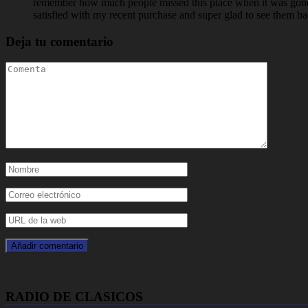
remember how much people missed this place when it was gone, a
satisfied with my recent purchase and super glad to see them ba
Deja tu comentario
RADIO DE CLASICOS