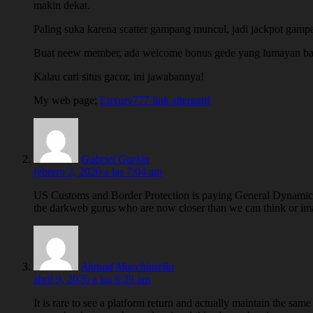
makin dekat.
Paling suka karena scatter gampang muncul, jadi jackpot gamp
Buat neew member, ada welcome bonus gede yang lumayan b
Kalau cari situs gacor, ini jawabannya!
My web page;
Luxury777 link alternatif
Gabriel Gurkin
febrero 2, 2026 a las 7:04 am
US Customs and Border Protection is paying General Dynamics to
the darkweb gurus who are now closer than we can think or ima
Ahmad Macchiarella
abril 9, 2026 a las 6:29 am
It is rare to see a platform return and actually maintain the sa