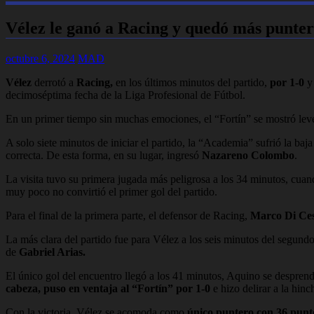
Vélez le ganó a Racing y quedó más punte
octubre 6, 2024
MAD
Vélez
derrotó a
Racing,
en los últimos minutos del partido,
por 1-0
y
decimoséptima fecha de la Liga Profesional de Fútbol.
En un primer tiempo sin muchas emociones, el “Fortín” se mostró leveme
A solo siete minutos de iniciar el partido, la “Academia” sufrió la baj
correcta. De esta forma, en su lugar, ingresó
Nazareno Colombo
.
La visita tuvo su primera jugada más peligrosa a los 34 minutos, cua
muy poco no convirtió el primer gol del partido.
Para el final de la primera parte, el defensor de Racing,
Marco Di Ce
La más clara del partido fue para Vélez a los seis minutos del segun
de
Gabriel Arias.
El único gol del encuentro llegó a los 41 minutos, Aquino se desprend
cabeza, puso en ventaja al “Fortín” por 1-0
e hizo delirar a la hin
Con la victoria, Vélez se acomoda como
único puntero con 36 punt