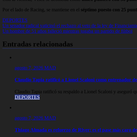
Por el lado de Racing, se mantiene en el
séptimo puesto con 25 punt
DEPORTES
Navegación
Un senador radical vaticinó el rechazo al veto de la ley de Financiam
Un hombre de 51 años falleció mientras jugaba un partido de fútbol
de
entradas
Entradas relacionadas
agosto 7, 2026
MAD
Claudio Tapia ratificó a Lionel Scaloni como entrenador de
Claudio Tapia ratificó su respaldo a Lionel Scaloni y aseguró qu
DEPORTES
agosto 7, 2026
MAD
Thiago Almada es refuerzo de River: es el pase más caro de 