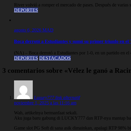
River volvió a romper el mercado de pases. Después de varias s
DEPORTES
agosto 6, 2026
MAD
Boca derrotó a Estudiantes y sumó su primer triunfo en e
(NA) – Boca derrotó a Estudiantes por 1-0, en un partido en el 
DEPORTES
DESTACADOS
3 comentarios sobre «Vélez le ganó a Rac
Luxury777 link alternatif
noviembre 1, 2025 a las 11:16 am
Wah, artikelnya bermanfaat sekali.
Aku juga baru gabung di LUCKY777 dan RTP-nya mantap ba
Game slot PG Soft di sana asik dimainkan, apalagi RTP 98% bi