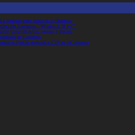
 a disparar entre autos en el Obelisco
Selección Argentina: "Mi plan A, B y C"
ción y movilización, minuto a minuto
 represión en Congreso
cuando la Policía reprimió a C5N en elCongreso