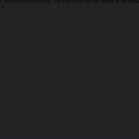
nd it is easy to see why. The ease of use and the quality of the prod
ck.