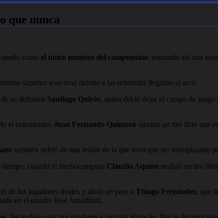
ro que nunca
 quedó como
el único puntero del campeonato
, estirando así una ven
nte superior a su rival debido a las reiteradas llegadas al arco.
a de su defensor
Santiago Quirós
, quien debió dejar el campo de juego 
ndo el colombiano
Juan Fernando Quintero
ejecutó un tiro libre que e
sare
también sufrió de una lesión de la que tuvo que ser reemplazado p
do tiempo, cuando el mediocampista
Claudio Aquino
realizó un tiro lib
ió de los jugadores rivales y abrió un pase a
Thiago Fernández
, que l
chada en el estadio José Amalfitani.
os
, llevandole solo tres unidades al escolta Huracán. Por la decimoctav