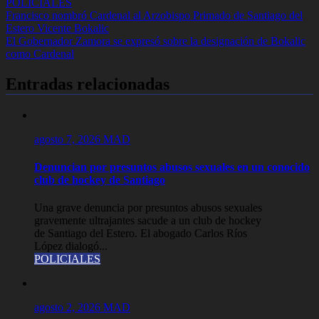
POLICIALES
Navegación
Francisco nombró Cardenal al Arzobispo Primado de Santiago del
Estero Vicente Bokalic
de
El Gobernador Zamora se expresó sobre la designación de Bokalic
entradas
como Cardenal
Entradas relacionadas
agosto 7, 2026
MAD
Denuncian por presuntos abusos sexuales en un conocido
club de hockey de Santiago
Una grave denuncia por presuntos abusos sexuales
gravemente ultrajantes sacude a un club de hockey
de Santiago del Estero. El abogado Carlos Ríos
López dialogó...
POLICIALES
agosto 2, 2026
MAD