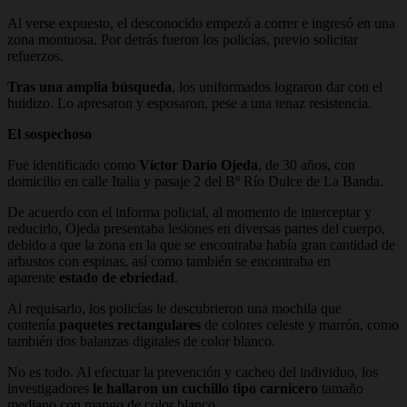
Al verse expuesto, el desconocido empezó a correr e ingresó en una
zona montuosa. Por detrás fueron los policías, previo solicitar
refuerzos.
Tras una amplia búsqueda
, los uniformados lograron dar con el
huidizo. Lo apresaron y esposaron, pese a una tenaz resistencia.
El sospechoso
Fue identificado como
Víctor Darío Ojeda
, de 30 años, con
domicilio en calle Italia y pasaje 2 del Bº Río Dulce de La Banda.
De acuerdo con el informa policial, al momento de interceptar y
reducirlo, Ojeda presentaba lesiones en diversas partes del cuerpo,
debido a que la zona en la que se encontraba había gran cantidad de
arbustos con espinas, así como también se encontraba en
aparente
estado de ebriedad
.
Al requisarlo, los policías le descubrieron una mochila que
contenía
paquetes rectangulares
de colores celeste y marrón, como
también dos balanzas digitales de color blanco.
No es todo. Al efectuar la prevención y cacheo del individuo, los
investigadores
le hallaron un cuchillo tipo carnicero
tamaño
mediano con mango de color blanco.