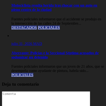
Motociclista resulta herida tras chocar con un auto en
pleno centro de la ciudad
Fuentes policiales informaron que el accidente se produjo en
la intersección de las calles 24 de Septiembre...
DESTACADOS
POLICIALES
julio 31, 2026
MAD
Aberrante: Policías e la Seccional Séptima acusados de
sodomizar un detenido
Fuentes policiales informaron que un joven de 21 años, que se
desempeña como ayudante de pintura, habría sido...
POLICIALES
Deja tu comentario