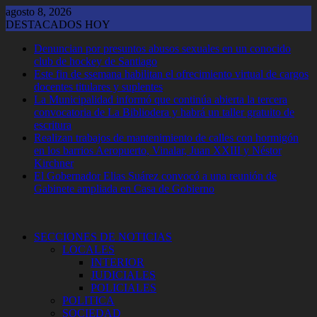
Saltar
agosto 8, 2026
al
DESTACADOS HOY
contenido
Denuncian por presuntos abusos sexuales en un conocido
club de hockey de Santiago
Este fin de ssemana habilitan el ofrecimiento virtual de cargos
docentes titulares y suplentes
La Municipalidad informó que continúa abierta la tercera
convocatoria de La Bibliodera y habrá un taller gratuito de
escritura
Realizan trabajos de mantenimiento de calles con hormigón
en los barrios Aeropuerto, Vinalar, Juan XXIII y Néstor
Kirchner
El Gobernador Elias Suárez convocó a una reunión de
Gabinete ampliada en Casa de Gobierno
SECCIONES DE NOTICIAS
LOCALES
INTERIOR
JUDICIALES
POLICIALES
POLITICA
SOCIEDAD