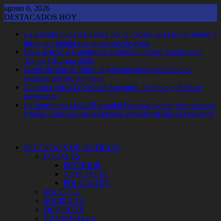
Saltar
agosto 6, 2026
al
DESTACADOS HOY
contenido
La Rosada culpa a Bullrich por el fracaso de la ley de tierras y
dicen que mintió con el número de votos
Boca derrotó a Estudiantes y sumó su primer triunfo en el
Torneo Clausura 2026
Fuerte derrota de Milei: el gobierno baja el capítulo de
extranjerización de tierras
El papa León XIV visitará Argentina, Uruguay y Perú en
noviembre
La tienen bien clara: El senador Benegas Lynch, muy cercano
a Milei, armó una sociedad para venderle tierras a extranjeros
SECCIONES DE NOTICIAS
LOCALES
INTERIOR
JUDICIALES
POLICIALES
POLITICA
SOCIEDAD
DEPORTES
NACIONALES