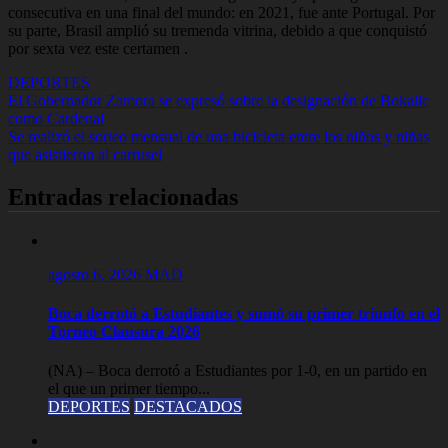
consecutiva en una final del mundo: en 2021, fue ante Portugal. Por
su parte, Brasil amplió su tremenda vitrina, debido a que conquistó
por sexta vez este certamen .
DEPORTES
Navegación
El Gobernador Zamora se expresó sobre la designación de Bokalic
como Cardenal
de
Se realizó el sorteo mensual de una bicicleta entre los niños y niñas
entradas
que asistieron al carrusel
Entradas relacionadas
agosto 6, 2026
MAD
Boca derrotó a Estudiantes y sumó su primer triunfo en el
Torneo Clausura 2026
(NA) – Boca derrotó a Estudiantes por 1-0, en un partido en
el que un primer tiempo...
DEPORTES
DESTACADOS