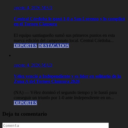
agosto 4, 2026
MAD
Central Córdoba le ganó 1-0 a San Lorenzo y lo complicó
en el Torneo Clausura
El equipo santiagueño sumó sus primeros puntos en esta
nueva edición del campeonato local. Central Córdoba...
DEPORTES
DESTACADOS
agosto 4, 2026
MAD
Vélez venció a Independiente y es líder en solitario de la
Zona A del Torneo Clausura 2026
(NA) — Vélez dominó el segundo tiempo y le bastó para
conseguir un triunfo por 1-0 ante Independiente en un...
DEPORTES
Deja tu comentario