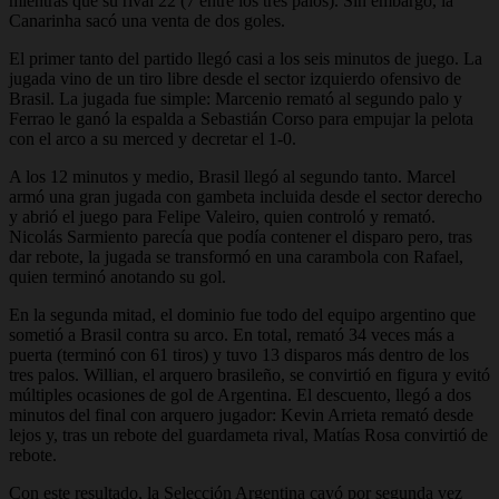
mientras que su rival 22 (7 entre los tres palos). Sin embargo, la
Canarinha sacó una venta de dos goles.
El primer tanto del partido llegó casi a los seis minutos de juego. La
jugada vino de un tiro libre desde el sector izquierdo ofensivo de
Brasil. La jugada fue simple: Marcenio remató al segundo palo y
Ferrao le ganó la espalda a Sebastián Corso para empujar la pelota
con el arco a su merced y decretar el 1-0.
A los 12 minutos y medio, Brasil llegó al segundo tanto. Marcel
armó una gran jugada con gambeta incluida desde el sector derecho
y abrió el juego para Felipe Valeiro, quien controló y remató.
Nicolás Sarmiento parecía que podía contener el disparo pero, tras
dar rebote, la jugada se transformó en una carambola con Rafael,
quien terminó anotando su gol.
En la segunda mitad, el dominio fue todo del equipo argentino que
sometió a Brasil contra su arco. En total, remató 34 veces más a
puerta (terminó con 61 tiros) y tuvo 13 disparos más dentro de los
tres palos. Willian, el arquero brasileño, se convirtió en figura y evitó
múltiples ocasiones de gol de Argentina. El descuento, llegó a dos
minutos del final con arquero jugador: Kevin Arrieta remató desde
lejos y, tras un rebote del guardameta rival, Matías Rosa convirtió de
rebote.
Con este resultado, la Selección Argentina cayó por segunda vez