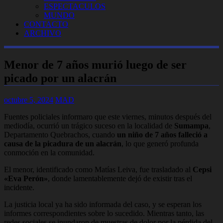
ESPECTACULOS
MUNDO
CONTACTO
ARCHIVO
Menor de 7 años murió luego de ser
picado por un alacrán
octubre 5, 2024
MAD
Fuentes policiales informaro que este viernes, minutos después del
mediodía, ocurrió un trágico suceso en la localidad de
Sumampa
,
Departamento Quebrachos, cuando
un niño de 7 años falleció a
causa de la picadura de un alacrán
, lo que generó profunda
conmoción en la comunidad.
El menor, identificado como Matías Leiva, fue trasladado al
Cepsi
«Eva Perón»
, donde lamentablemente dejó de existir tras el
incidente.
La justicia local ya ha sido informada del caso, y se esperan los
informes correspondientes sobre lo sucedido. Mientras tanto, las
redes sociales se inundaron de muestras de dolor por la pérdida del