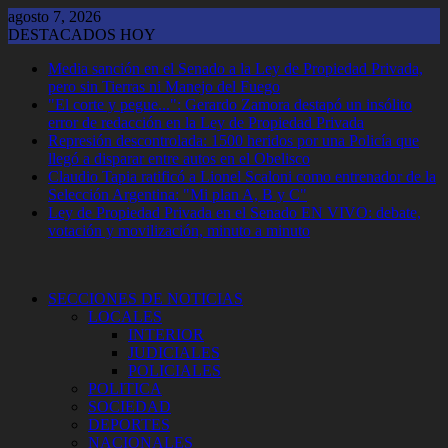
Saltar
agosto 7, 2026
al
DESTACADOS HOY
contenido
Media sanción en el Senado a la Ley de Propiedad Privada,
pero sin Tierras ni Manejo del Fuego
"El corte y pegue...": Gerardo Zamora destapó un insólito
error de redacción en la Ley de Propiedad Privada
Represión descontrolada: 1500 heridos por una Policía que
llegó a disparar entre autos en el Obelisco
Claudio Tapia ratificó a Lionel Scaloni como entrenador de la
Selección Argentina: "Mi plan A, B y C"
Ley de Propiedad Privada en el Senado EN VIVO: debate,
votación y movilización, minuto a minuto
SECCIONES DE NOTICIAS
LOCALES
INTERIOR
JUDICIALES
POLICIALES
POLITICA
SOCIEDAD
DEPORTES
NACIONALES