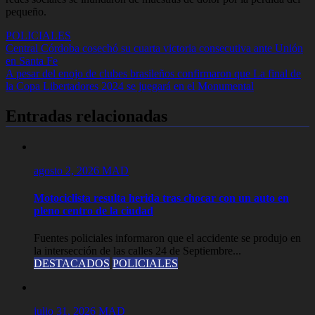
pequeño.
POLICIALES
Navegación
Central Córdoba cosechó su cuarta victoria consecutiva ante Unión
en Santa Fe
de
A pesar del enojo de clubes brasileños confirmaron que La final de
entradas
la Copa Libertadores 2024 se juegará en el Monumental
Entradas relacionadas
agosto 2, 2026
MAD
Motociclista resulta herida tras chocar con un auto en
pleno centro de la ciudad
Fuentes policiales informaron que el accidente se produjo en
la intersección de las calles 24 de Septiembre...
DESTACADOS
POLICIALES
julio 31, 2026
MAD