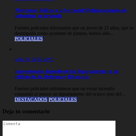
Aberrante: Policías e la Seccional Séptima acusados de
sodomizar un detenido
Fuentes policiales informaron que un joven de 21 años, que se
desempeña como ayudante de pintura, habría sido...
POLICIALES
julio 28, 2026
MAD
Impresionante incendio de un departamento en un
edificio de Av. Belgrano y Rivadavia
Fuentes policiales informaron que un voraz incendio
consumió al menos un departamento del octavo piso del...
DESTACADOS
POLICIALES
Deja tu comentario