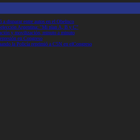
 a disparar entre autos en el Obelisco
Selección Argentina: "Mi plan A, B y C"
ción y movilización, minuto a minuto
 represión en Congreso
cuando la Policía reprimió a C5N en elCongreso