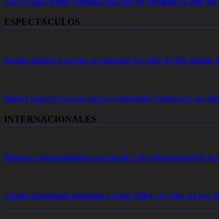
A los 54 años murió Ernestina Pais tras ser arrollado su auto por
ESPECTACULOS
Rosalía indignó a sus fans al compartir un video de Mia Khalifa p
Pablo Echarri cruzó con dureza a Alejandro Fantino por sus dich
INTERNACIONALES
Histórica crisis diplomática con Brasil: Lula rebajó el nivel de la r
Claudia Sheinbaum desmintió a Javier Milei: «Es falso, no hay