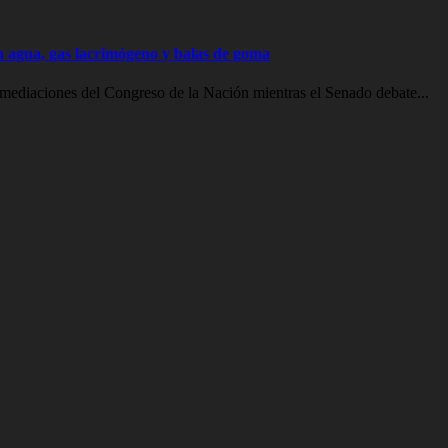
on agua, gas lacrimógeno y balas de goma
inmediaciones del Congreso de la Nación mientras el Senado debate...