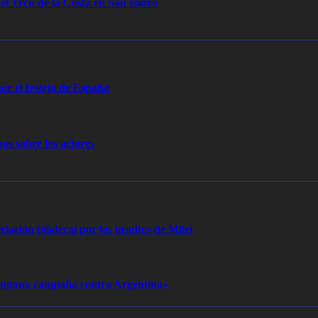
 el Tren de la Costa en San Isidro
or el festejo de España
os sobre los actores
elación bilateral por los insultos de Milei
 ninguna campaña contra Argentina»