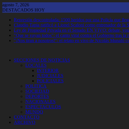
Saltar
agosto 7, 2026
al
DESTACADOS HOY
contenido
Represión descontrolada: 1500 heridos por una Policía que llegó
Claudio Tapia ratificó a Lionel Scaloni como entrenador de la 
Ley de Propiedad Privada en el Senado EN VIVO: debate, vota
"Que se vayan todos": el canto viral contra el Gobierno tras la
"¡Nos tiran a nosotros!": el relato en vivo de Nicolás Munafó 
SECCIONES DE NOTICIAS
LOCALES
INTERIOR
JUDICIALES
POLICIALES
POLITICA
SOCIEDAD
DEPORTES
NACIONALES
ESPECTACULOS
MUNDO
CONTACTO
ARCHIVO