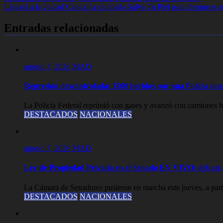
Llegará a la ciudad Capital la campaña Salvá Tu Piel para chequeos gr
de
entradas
Entradas relacionadas
agosto 7, 2026
MAD
Represión descontrolada: 1500 heridos por una Policía que l
La Policía Federal reprimió con gases y avanzó con camiones hi
DESTACADOS
NACIONALES
agosto 7, 2026
MAD
Ley de Propiedad Privada en el Senado EN VIVO: debate, 
La Cámara de Senadores pusieron en marcha este jueves, a partir
DESTACADOS
NACIONALES